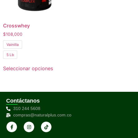
Crosswhey
$
108,000
Vainilla
5 Lb
Seleccionar opciones
Contáctanos
310 244 5608
compras@naturalplus.com.co