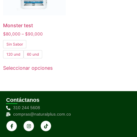
Monster test
$
80,000
–
$
90,000
Sin Sabor
120 und
60 und
Seleccionar opciones
Contáctanos
310 244 5608
compras@naturalplus.com.co