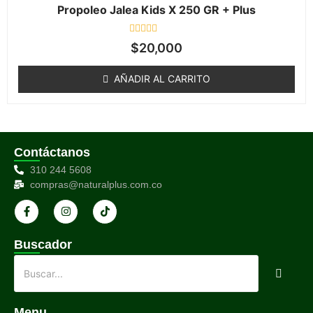
Propoleo Jalea Kids X 250 GR + Plus
Valorado
$
20,000
en
0
de
AÑADIR AL CARRITO
5
Contáctanos
310 244 5608
compras@naturalplus.com.co
Buscador
Menu