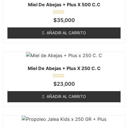
Miel De Abejas + Plus X 500 C.C
Valorado
$
35,000
en
0
de
AÑADIR AL CARRITO
5
Miel De Abejas + Plus X 250 C. C
Valorado
$
23,000
en
0
de
AÑADIR AL CARRITO
5