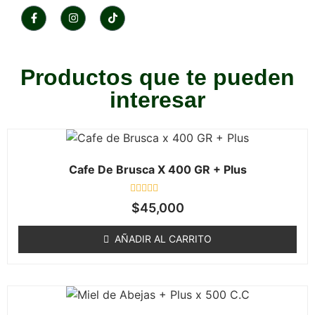
Productos que te pueden
interesar
Cafe De Brusca X 400 GR + Plus
Valorado
$
45,000
en
0
de
AÑADIR AL CARRITO
5