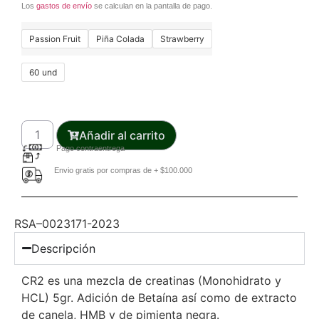
Los
gastos de envío
se calculan en la pantalla de pago.
Passion Fruit
Piña Colada
Strawberry
60 und
Añadir al carrito
Pago contraentrega
Envio gratis por compras de + $100.000
RSA–0023171-2023
Descripción
CR2 es una mezcla de creatinas (Monohidrato y
HCL) 5gr. Adición de Betaína así como de extracto
de canela, HMB y de pimienta negra.