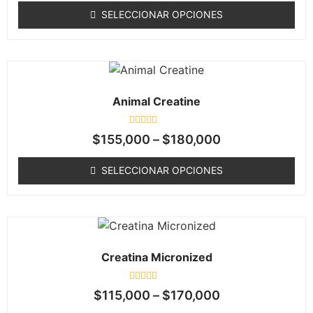
de
SELECCIONAR OPCIONES
5
Animal Creatine
Valorado
$
155,000
–
$
180,000
en
0
de
SELECCIONAR OPCIONES
5
Creatina Micronized
Valorado
$
115,000
–
$
170,000
en
0