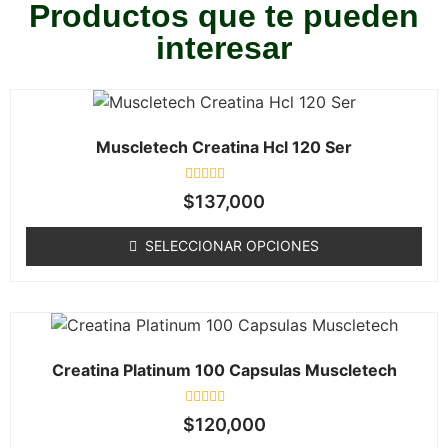
Productos que te pueden
interesar
Muscletech Creatina Hcl 120 Ser
Valorado
$
137,000
en
0
de
SELECCIONAR OPCIONES
5
Creatina Platinum 100 Capsulas Muscletech
Valorado
$
120,000
en
0