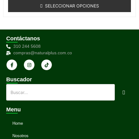
de
SELECCIONAR OPCIONES
5
Contáctanos
310 244 5608
compras@naturalplus.com.co
Buscador
Menu
Home
Nosotros