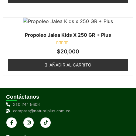
Propoleo Jalea Kids X 250 GR + Plus
Valorado
$
20,000
en
0
de
AÑADIR AL CARRITO
5
Contáctanos
310 244 5608
compras@naturalplus.com.co