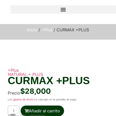
Inicio
/
+Plus
/ CURMAX +PLUS
+Plus
NATURAL + PLUS
CURMAX +PLUS
$
28,000
Precio
Los
gastos de envío
se calculan en la pantalla de pago.
Añadir al carrito
Pago contraentrega