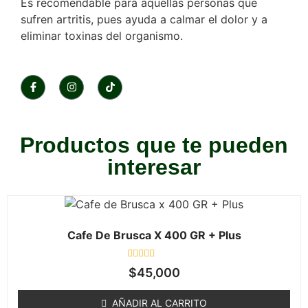
Es recomendable para aquellas personas que
sufren artritis, pues ayuda a calmar el dolor y a
eliminar toxinas del organismo.
Productos que te pueden
interesar
Cafe De Brusca X 400 GR + Plus
Valorado
$
45,000
en
0
de
AÑADIR AL CARRITO
5