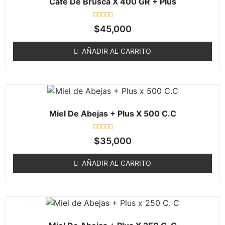
Cafe De Brusca X 400 GR + Plus
Valorado
$
45,000
en
0
de
AÑADIR AL CARRITO
5
Miel De Abejas + Plus X 500 C.C
Valorado
$
35,000
en
0
de
AÑADIR AL CARRITO
5