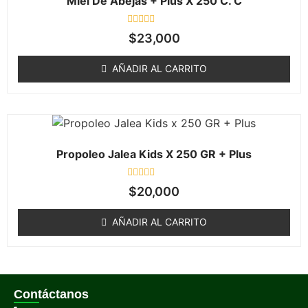
Miel De Abejas + Plus X 250 C. C
Valorado
$
23,000
en
0
de
AÑADIR AL CARRITO
5
Propoleo Jalea Kids X 250 GR + Plus
Valorado
$
20,000
en
0
de
AÑADIR AL CARRITO
5
Contáctanos