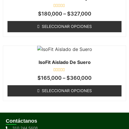
Valorado
$
180,000
–
$
327,000
en
0
de
SELECCIONAR OPCIONES
5
IsoFit Aislado De Suero
Valorado
$
165,000
–
$
360,000
en
0
de
SELECCIONAR OPCIONES
5
Contáctanos
310 244 5608