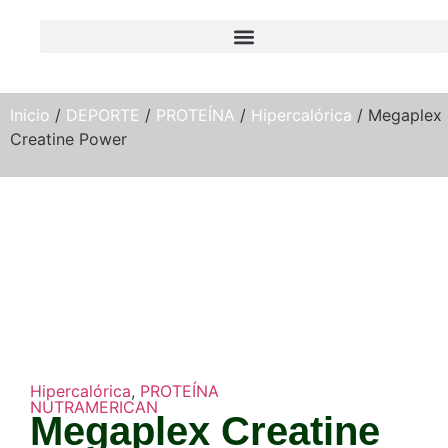
Inicio
/
DEPORTE
/
PROTEÍNA
/
Hipercalórica
/ Megaplex
Creatine Power
Hipercalórica
,
PROTEÍNA
NUTRAMERICAN
Megaplex Creatine