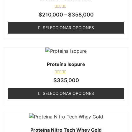
Valorado
$
210,000
–
$
358,000
en
0
de
SELECCIONAR OPCIONES
5
Proteína Isopure
Valorado
$
335,000
en
0
de
SELECCIONAR OPCIONES
5
Proteína Nitro Tech Whey Gold