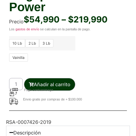
Power
$
54,990
–
$
219,990
Precio
Los
gastos de envío
se calculan en la pantalla de pago.
10 Lb
2 Lb
3 Lb
Vainilla
Añadir al carrito
Pago contraentrega
Envio gratis por compras de + $100.000
RSA-0007426-2019
Descripción