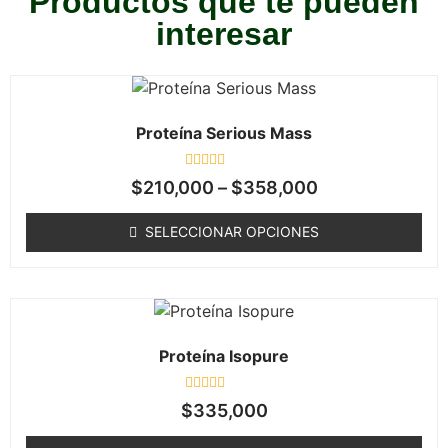
Productos que te pueden
interesar
Proteína Serious Mass
Valorado
$
210,000
–
$
358,000
en
0
de
SELECCIONAR OPCIONES
5
Proteína Isopure
Valorado
$
335,000
en
0
de