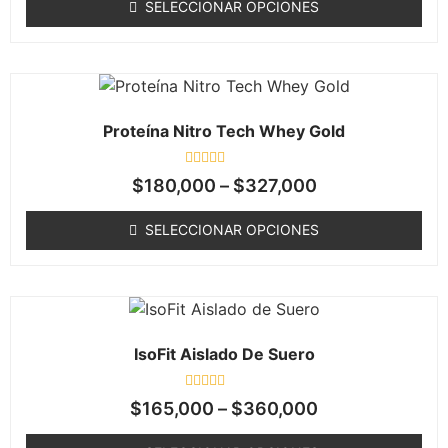
SELECCIONAR OPCIONES
5
Proteína Nitro Tech Whey Gold
Valorado
$
180,000
–
$
327,000
en
0
de
SELECCIONAR OPCIONES
5
IsoFit Aislado De Suero
Valorado
$
165,000
–
$
360,000
en
0
de