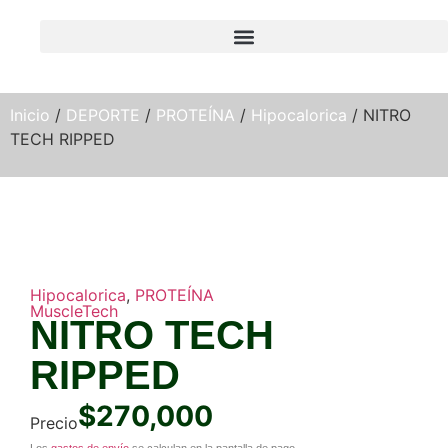
Inicio
/
DEPORTE
/
PROTEÍNA
/
Hipocalorica
/ NITRO
TECH RIPPED
Hipocalorica
,
PROTEÍNA
MuscleTech
NITRO TECH
RIPPED
$
270,000
Precio