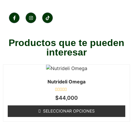
Productos que te pueden
interesar
Nutrideli Omega
Valorado
$
44,000
en
0
de
SELECCIONAR OPCIONES
5