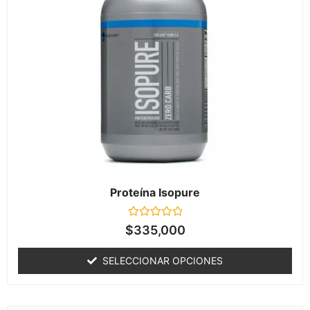
Proteína Isopure
Valorado
$
335,000
en
0
de
SELECCIONAR OPCIONES
5