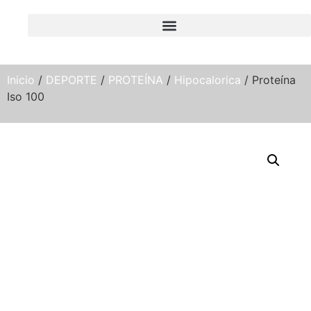
Inicio
/
DEPORTE
/
PROTEÍNA
/
Hipocalorica
/ Proteína
Iso 100