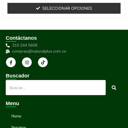
0
de
SELECCIONAR OPCIONES
5
Contáctanos
310 244 5608
compras@naturalplus.com.co
Buscador
Menu
Home
Nosotros