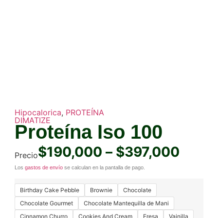
Hipocalorica
,
PROTEÍNA
DIMATIZE
Proteína Iso 100
$
190,000
–
$
397,000
Precio
Los
gastos de envío
se calculan en la pantalla de pago.
Birthday Cake Pebble
Brownie
Chocolate
Chocolate Gourmet
Chocolate Mantequilla de Mani
Cinnamon Churro
Cookies And Cream
Fresa
Vainilla