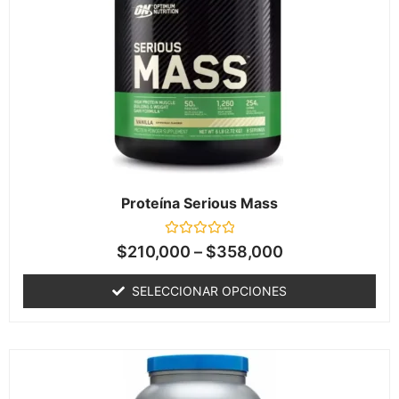
Proteína Serious Mass
Valorado
$
210,000
–
$
358,000
en
0
de
SELECCIONAR OPCIONES
5