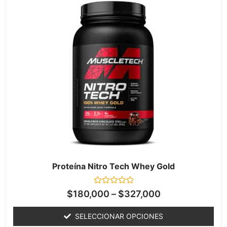
Proteína Nitro Tech Whey Gold
Valorado
$
180,000
–
$
327,000
en
0
de
SELECCIONAR OPCIONES
5