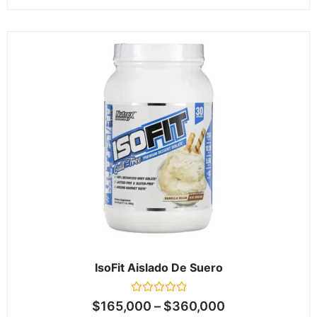
IsoFit Aislado De Suero
Valorado
$
165,000
–
$
360,000
en