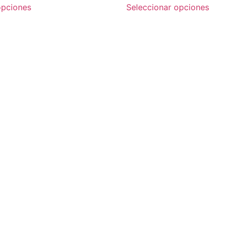
de
opciones
Seleccionar opciones
5