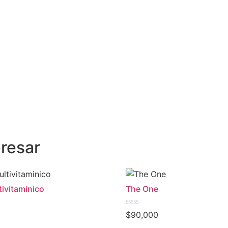
resar
tivitaminico
The One
Valorado
$
90,000
en
0