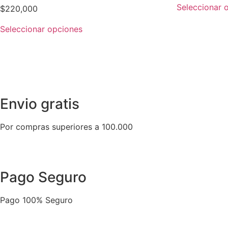
de
Seleccionar 
Valorado
$
220,000
5
en
0
de
Seleccionar opciones
5
Envio gratis
Por compras superiores a 100.000
Pago Seguro
Pago 100% Seguro