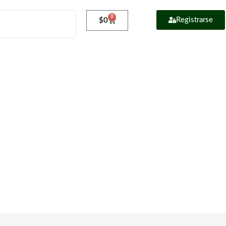
0
Registrarse
$
0