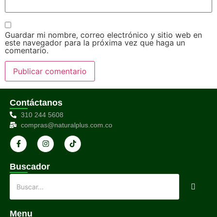
Guardar mi nombre, correo electrónico y sitio web en
este navegador para la próxima vez que haga un
comentario.
Contáctanos
310 244 5608
compras@naturalplus.com.co
Buscador
Menu