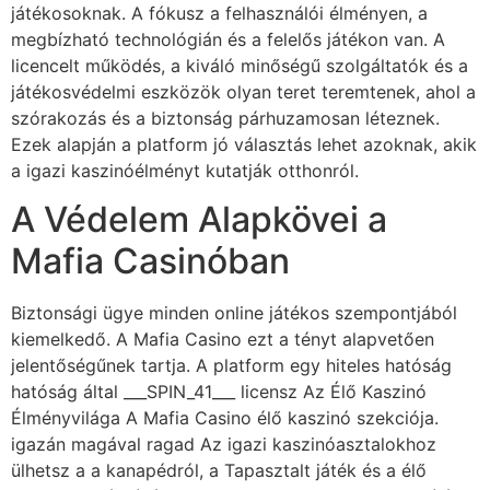
játékosoknak. A fókusz a felhasználói élményen, a
megbízható technológián és a felelős játékon van. A
licencelt működés, a kiváló minőségű szolgáltatók és a
játékosvédelmi eszközök olyan teret teremtenek, ahol a
szórakozás és a biztonság párhuzamosan léteznek.
Ezek alapján a platform jó választás lehet azoknak, akik
a igazi kaszinóélményt kutatják otthonról.
A Védelem Alapkövei a
Mafia Casinóban
Biztonsági ügye minden online játékos szempontjából
kiemelkedő. A Mafia Casino ezt a tényt alapvetően
jelentőségűnek tartja. A platform egy hiteles hatóság
hatóság által ___SPIN_41___ licensz Az Élő Kaszinó
Élményvilága A Mafia Casino élő kaszinó szekciója.
igazán magával ragad Az igazi kaszinóasztalokhoz
ülhetsz a a kanapédról, a Tapasztalt játék és a élő