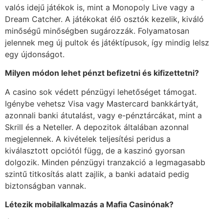
valós idejű játékok is, mint a Monopoly Live vagy a
Dream Catcher. A játékokat élő osztók kezelik, kiváló
minőségű minőségben sugározzák. Folyamatosan
jelennek meg új pultok és játéktípusok, így mindig lelsz
egy újdonságot.
Milyen módon lehet pénzt befizetni és kifizettetni?
A casino sok védett pénzügyi lehetőséget támogat.
Igénybe vehetsz Visa vagy Mastercard bankkártyát,
azonnali banki átutalást, vagy e-pénztárcákat, mint a
Skrill és a Neteller. A depozitok általában azonnal
megjelennek. A kivételek teljesítési peridus a
kiválasztott opciótól függ, de a kaszinó gyorsan
dolgozik. Minden pénzügyi tranzakció a legmagasabb
szintű titkosítás alatt zajlik, a banki adataid pedig
biztonságban vannak.
Létezik mobilalkalmazás a Mafia Casinónak?