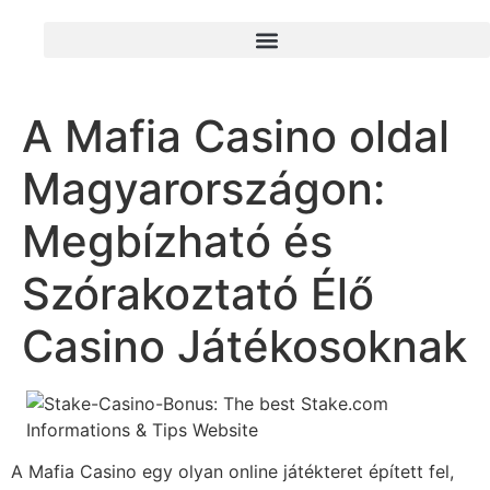
A Mafia Casino oldal
Magyarországon:
Megbízható és
Szórakoztató Élő
Casino Játékosoknak
A Mafia Casino egy olyan online játékteret épített fel,