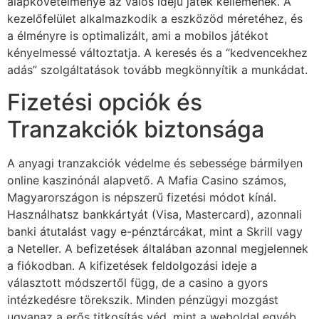
alapkövetelménye az valós idejű játék kellemének. A
kezelőfelület alkalmazkodik a eszközöd méretéhez, és
a élményre is optimalizált, ami a mobilos játékot
kényelmessé változtatja. A keresés és a “kedvencekhez
adás” szolgáltatások tovább megkönnyítik a munkádat.
Fizetési opciók és
Tranzakciók biztonsága
A anyagi tranzakciók védelme és sebessége bármilyen
online kaszinónál alapvető. A Mafia Casino számos,
Magyarországon is népszerű fizetési módot kínál.
Használhatsz bankkártyát (Visa, Mastercard), azonnali
banki átutalást vagy e-pénztárcákat, mint a Skrill vagy
a Neteller. A befizetések általában azonnal megjelennek
a fiókodban. A kifizetések feldolgozási ideje a
választott módszertől függ, de a casino a gyors
intézkedésre törekszik. Minden pénzügyi mozgást
ugyanaz a erős titkosítás véd, mint a weboldal egyéb