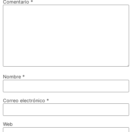
Comentario
*
Nombre
*
Correo electrónico
*
Web