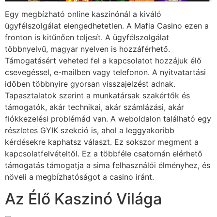
Egy megbízható online kaszinónál a kiváló
ügyfélszolgálat elengedhetetlen. A Mafia Casino ezen a
fronton is kitűnően teljesít. A ügyfélszolgálat
többnyelvű, magyar nyelven is hozzáférhető.
Támogatásért veheted fel a kapcsolatot hozzájuk élő
csevegéssel, e-mailben vagy telefonon. A nyitvatartási
időben többnyire gyorsan visszajelzést adnak.
Tapasztalatok szerint a munkatársak szakértők és
támogatók, akár technikai, akár számlázási, akár
fiókkezelési problémád van. A weboldalon található egy
részletes GYIK szekció is, ahol a leggyakoribb
kérdésekre kaphatsz választ. Ez sokszor megment a
kapcsolatfelvételtől. Ez a többféle csatornán elérhető
támogatás támogatja a sima felhasználói élményhez, és
növeli a megbízhatóságot a casino iránt.
Az Élő Kaszinó Világa