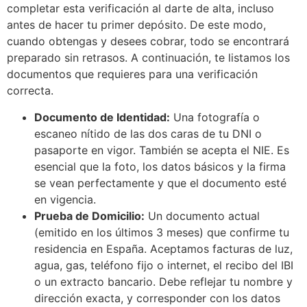
completar esta verificación al darte de alta, incluso
antes de hacer tu primer depósito. De este modo,
cuando obtengas y desees cobrar, todo se encontrará
preparado sin retrasos. A continuación, te listamos los
documentos que requieres para una verificación
correcta.
Documento de Identidad:
Una fotografía o
escaneo nítido de las dos caras de tu DNI o
pasaporte en vigor. También se acepta el NIE. Es
esencial que la foto, los datos básicos y la firma
se vean perfectamente y que el documento esté
en vigencia.
Prueba de Domicilio:
Un documento actual
(emitido en los últimos 3 meses) que confirme tu
residencia en España. Aceptamos facturas de luz,
agua, gas, teléfono fijo o internet, el recibo del IBI
o un extracto bancario. Debe reflejar tu nombre y
dirección exacta, y corresponder con los datos