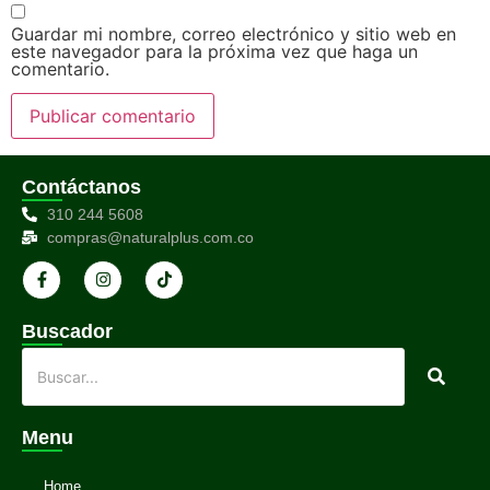
Guardar mi nombre, correo electrónico y sitio web en
este navegador para la próxima vez que haga un
comentario.
Contáctanos
310 244 5608
compras@naturalplus.com.co
Buscador
Menu
Home