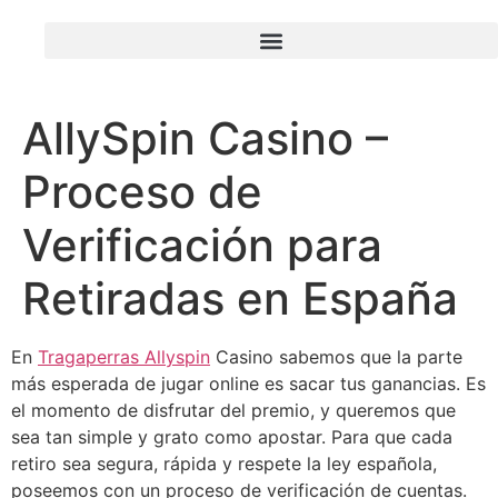
AllySpin Casino –
Proceso de
Verificación para
Retiradas en España
En
Tragaperras Allyspin
Casino sabemos que la parte
más esperada de jugar online es sacar tus ganancias. Es
el momento de disfrutar del premio, y queremos que
sea tan simple y grato como apostar. Para que cada
retiro sea segura, rápida y respete la ley española,
poseemos con un proceso de verificación de cuentas.