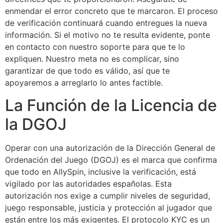
enmendar el error concreto que te marcaron. El proceso
de verificación continuará cuando entregues la nueva
información. Si el motivo no te resulta evidente, ponte
en contacto con nuestro soporte para que te lo
expliquen. Nuestro meta no es complicar, sino
garantizar de que todo es válido, así que te
apoyaremos a arreglarlo lo antes factible.
La Función de la Licencia de
la DGOJ
Operar con una autorización de la Dirección General de
Ordenación del Juego (DGOJ) es el marca que confirma
que todo en AllySpin, inclusive la verificación, está
vigilado por las autoridades españolas. Esta
autorización nos exige a cumplir niveles de seguridad,
juego responsable, justicia y protección al jugador que
están entre los más exigentes. El protocolo KYC es un