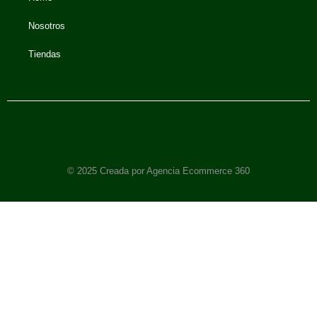
Nosotros
Tiendas
© 2025 Creada por Agencia Ecommerce 360