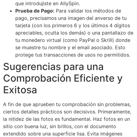
que introdujiste en AllySpin.
Prueba de Pago:
Para validar los métodos de
pago, precisamos una imagen del anverso de tu
tarjeta (con los primeros 6 y los últimos 4 dígitos
apreciables, oculta los demás) o una pantallazo de
tu monedero virtual (como PayPal o Skrill) donde
se muestre tu nombre y el email asociado. Esto
protege tus transacciones de usos no permitidos.
Sugerencias para una
Comprobación Eficiente y
Exitosa
A fin de que aprueben tu comprobación sin problemas,
ciertos detalles prácticos son decisivos. Primeramente,
la nitidez de las fotos es fundamental. Haz fotos en un
sitio con buena luz, sin brillos, con el documento
extendido sobre una superficie lisa. Evita imágenes