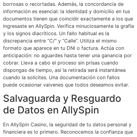
borrosas o recortadas. Además, la concordancia de
información es esencial: la identidad y domicilio en tus
documentos tienen que coincidir exactamente a los que
ingresaste en AllySpin. Verifica minuciosamente la grafía
y los signos diacríticos. Un fallo habitual es la
discrepancia entre “C/” y “Calle”. Utiliza el mismo
formato que aparece en tu DNI o factura. Actúa con
anticipación: no aguardes hasta tener una ganancia por
cobrar. Lleva a cabo el proceso sin prisas cuando
dispongas de tiempo, así la retirada será instantánea
cuando la solicites. Una documentación con fallos
puede ocasionar vaivenes que todos deseamos evitar.
Salvaguarda y Resguardo
de Datos en AllySpin
En AllySpin Casino, la seguridad de tu datos personal y
financiera es lo primero. Reconocemos la confianza que