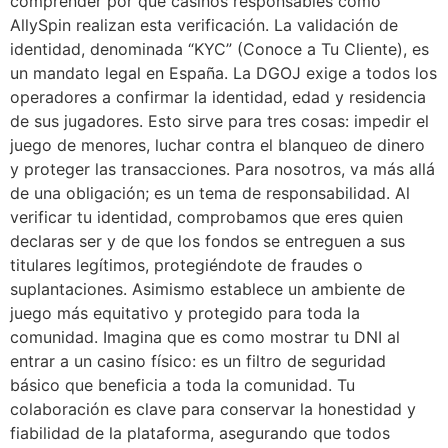
comprender por qué casinos responsables como
AllySpin realizan esta verificación. La validación de
identidad, denominada “KYC” (Conoce a Tu Cliente), es
un mandato legal en España. La DGOJ exige a todos los
operadores a confirmar la identidad, edad y residencia
de sus jugadores. Esto sirve para tres cosas: impedir el
juego de menores, luchar contra el blanqueo de dinero
y proteger las transacciones. Para nosotros, va más allá
de una obligación; es un tema de responsabilidad. Al
verificar tu identidad, comprobamos que eres quien
declaras ser y de que los fondos se entreguen a sus
titulares legítimos, protegiéndote de fraudes o
suplantaciones. Asimismo establece un ambiente de
juego más equitativo y protegido para toda la
comunidad. Imagina que es como mostrar tu DNI al
entrar a un casino físico: es un filtro de seguridad
básico que beneficia a toda la comunidad. Tu
colaboración es clave para conservar la honestidad y
fiabilidad de la plataforma, asegurando que todos