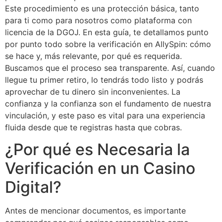
Este procedimiento es una protección básica, tanto
para ti como para nosotros como plataforma con
licencia de la DGOJ. En esta guía, te detallamos punto
por punto todo sobre la verificación en AllySpin: cómo
se hace y, más relevante, por qué es requerida.
Buscamos que el proceso sea transparente. Así, cuando
llegue tu primer retiro, lo tendrás todo listo y podrás
aprovechar de tu dinero sin inconvenientes. La
confianza y la confianza son el fundamento de nuestra
vinculación, y este paso es vital para una experiencia
fluida desde que te registras hasta que cobras.
¿Por qué es Necesaria la
Verificación en un Casino
Digital?
Antes de mencionar documentos, es importante