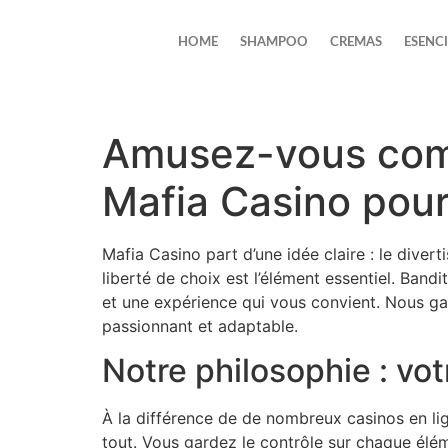
HOME
SHAMPOO
CREMAS
ESENC
Amusez-vous comm
Mafia Casino pou
Mafia Casino part d’une idée claire : le dive
liberté de choix est l’élément essentiel. Band
et une expérience qui vous convient. Nous g
passionnant et adaptable.
Notre philosophie : vot
À la différence de de nombreux casinos en ligne
tout. Vous gardez le contrôle sur chaque élé