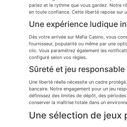
pariez et le rythme que vous gardez. Notre rô
en toute confiance. Cette liberté repose sur 
Une expérience ludique i
Dès votre arrivée sur Mafia Casino, vous const
fournisseur, popularité ou même par une optio
clic. Vous paramétrez également les notificati
configuré selon vos règles.
Sûreté et jeu responsable :
Une liberté réelle nécessite un cadre protég
bancaire. Notre engagement pour un jeu respon
définissez des limites de dépôt, des périodes
conserver la maîtrise totale dans un environ
Une sélection de jeux 