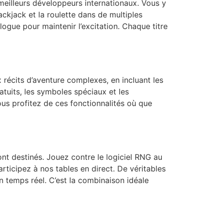
s meilleurs développeurs internationaux. Vous y
ckjack et la roulette dans de multiples
ogue pour maintenir l’excitation. Chaque titre
récits d’aventure complexes, en incluant les
atuits, les symboles spéciaux et les
us profitez de ces fonctionnalités où que
nt destinés. Jouez contre le logiciel RNG au
ticipez à nos tables en direct. De véritables
n temps réel. C’est la combinaison idéale