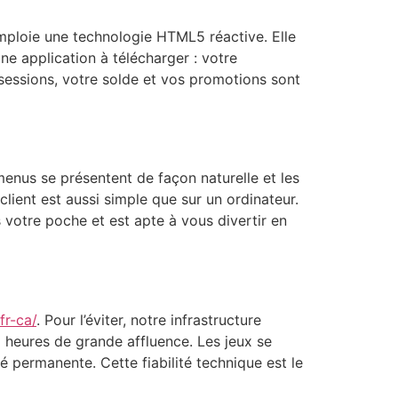
emploie une technologie HTML5 réactive. Elle
e application à télécharger : votre
 sessions, votre solde et vos promotions sont
menus se présentent de façon naturelle et les
 client est aussi simple que sur un ordinateur.
 votre poche et est apte à vous divertir en
fr-ca/
. Pour l’éviter, notre infrastructure
 heures de grande affluence. Les jeux se
té permanente. Cette fiabilité technique est le