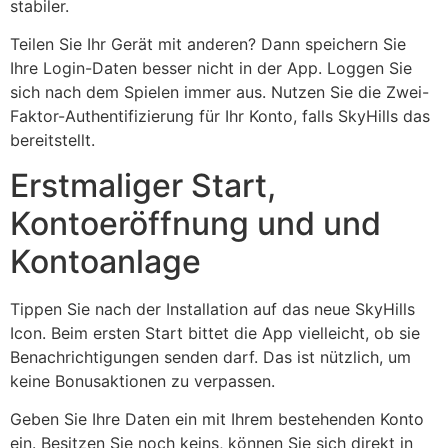
stabiler.
Teilen Sie Ihr Gerät mit anderen? Dann speichern Sie
Ihre Login-Daten besser nicht in der App. Loggen Sie
sich nach dem Spielen immer aus. Nutzen Sie die Zwei-
Faktor-Authentifizierung für Ihr Konto, falls SkyHills das
bereitstellt.
Erstmaliger Start,
Kontoeröffnung und und
Kontoanlage
Tippen Sie nach der Installation auf das neue SkyHills
Icon. Beim ersten Start bittet die App vielleicht, ob sie
Benachrichtigungen senden darf. Das ist nützlich, um
keine Bonusaktionen zu verpassen.
Geben Sie Ihre Daten ein mit Ihrem bestehenden Konto
ein. Besitzen Sie noch keins, können Sie sich direkt in