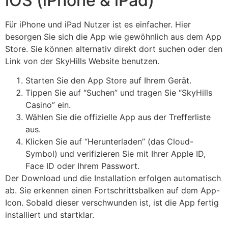
iOS (iPhone & iPad)
Für iPhone und iPad Nutzer ist es einfacher. Hier
besorgen Sie sich die App wie gewöhnlich aus dem App
Store. Sie können alternativ direkt dort suchen oder den
Link von der SkyHills Website benutzen.
Starten Sie den App Store auf Ihrem Gerät.
Tippen Sie auf “Suchen” und tragen Sie “SkyHills
Casino” ein.
Wählen Sie die offizielle App aus der Trefferliste
aus.
Klicken Sie auf “Herunterladen” (das Cloud-
Symbol) und verifizieren Sie mit Ihrer Apple ID,
Face ID oder Ihrem Passwort.
Der Download und die Installation erfolgen automatisch
ab. Sie erkennen einen Fortschrittsbalken auf dem App-
Icon. Sobald dieser verschwunden ist, ist die App fertig
installiert und startklar.