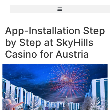
App-Installation Step
by Step at SkyHills
Casino for Austria