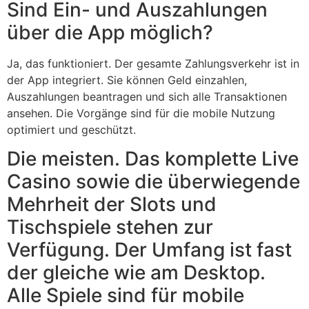
Sind Ein- und Auszahlungen
über die App möglich?
Ja, das funktioniert. Der gesamte Zahlungsverkehr ist in
der App integriert. Sie können Geld einzahlen,
Auszahlungen beantragen und sich alle Transaktionen
ansehen. Die Vorgänge sind für die mobile Nutzung
optimiert und geschützt.
Die meisten. Das komplette Live
Casino sowie die überwiegende
Mehrheit der Slots und
Tischspiele stehen zur
Verfügung. Der Umfang ist fast
der gleiche wie am Desktop.
Alle Spiele sind für mobile