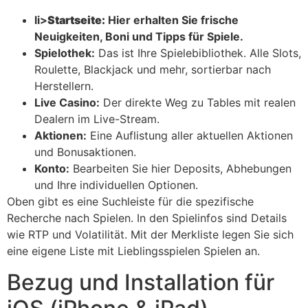
li>
Startseite:
Hier erhalten Sie frische
Neuigkeiten, Boni und Tipps für Spiele.
Spielothek:
Das ist Ihre Spielebibliothek. Alle Slots,
Roulette, Blackjack und mehr, sortierbar nach
Herstellern.
Live Casino:
Der direkte Weg zu Tables mit realen
Dealern im Live-Stream.
Aktionen:
Eine Auflistung aller aktuellen Aktionen
und Bonusaktionen.
Konto:
Bearbeiten Sie hier Deposits, Abhebungen
und Ihre individuellen Optionen.
Oben gibt es eine Suchleiste für die spezifische
Recherche nach Spielen. In den Spielinfos sind Details
wie RTP und Volatilität. Mit der Merkliste legen Sie sich
eine eigene Liste mit Lieblingsspielen Spielen an.
Bezug und Installation für