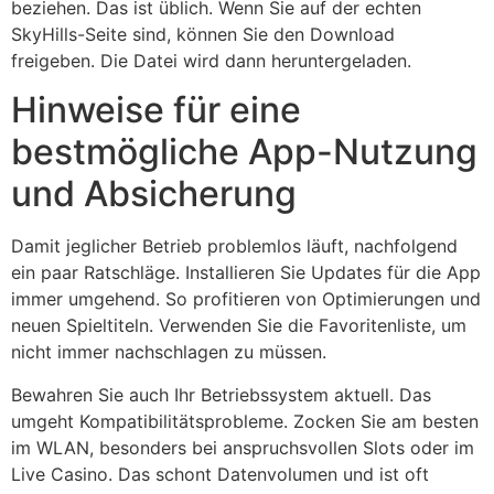
beziehen. Das ist üblich. Wenn Sie auf der echten
SkyHills-Seite sind, können Sie den Download
freigeben. Die Datei wird dann heruntergeladen.
Hinweise für eine
bestmögliche App-Nutzung
und Absicherung
Damit jeglicher Betrieb problemlos läuft, nachfolgend
ein paar Ratschläge. Installieren Sie Updates für die App
immer umgehend. So profitieren von Optimierungen und
neuen Spieltiteln. Verwenden Sie die Favoritenliste, um
nicht immer nachschlagen zu müssen.
Bewahren Sie auch Ihr Betriebssystem aktuell. Das
umgeht Kompatibilitätsprobleme. Zocken Sie am besten
im WLAN, besonders bei anspruchsvollen Slots oder im
Live Casino. Das schont Datenvolumen und ist oft