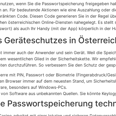
 nutzen, wenn Sie die Passwortspeicherung freigegeben hab
 an. Für bedeutende Aktionen wie eine Auszahlung oder di
hränkten Code. Diesen Code generieren Sie in der Regel üb
n österreichischen Online-Diensten nahegelegt. Es stellt si
wort) als auch Ihr Handy (mit der App) körperlich in der H
 Geräteschutzes in Österreic
at immer auch der Anwender und sein Gerät. Weil die Speiche
 wesentlichen Glied in der Sicherheitskette. Wir empfehle
ten durchzuführen. So verbessern Sie den Schutz der gespe
sperre mit PIN, Passwort oder Biometrie (Fingerabdruck/Ges
ren Browser immer auf dem neuesten Stand, um Sicherheitsl
tware, besonders auf Windows-PCs.
ion von Software aus unbekannten Quellen. Sie könnte Keyl
ie Passwortspeicherung techni
sino arbeitet mit einer lokalen und sicheren Datenverschlü