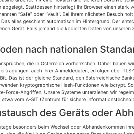
n abgelegt. Stattdessen hinterlegt Ihr Browser einen stark 
annten “Safe” oder “Vault”. Bei Ihrem nächsten Besuch hol
r. Das alles geschieht automatisch im Hintergrund. Der ent
genen Gerät. Falls jemand die kodierten Daten von unseren 
oden nach nationalen Standa
ansprüchen, die in Österreich vorherrschen. Daher bauen wi
bertragungen, auch Ihrer Anmeldedaten, erfolgen über TLS-
it. Das ist der gleiche Standard, den österreichische Banke
rwenden kryptographische Hash-Funktionen wie bcrypt. Sol
e-Force-Angriffen. Unsere Systeme unterziehen wir regelmä
e etwa vom A-SIT (Zentrum für sichere Informationstechno
 Austausch des Geräts oder 
 zutage besonders beim Wechsel oder Abhandenkommen Ihres 
, sind die für Hugo Casino abgelegten Passwörter auf dem