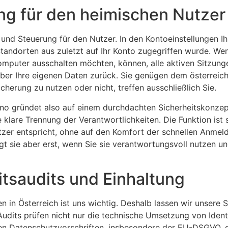
ng für den heimischen Nutzer
it und Steuerung für den Nutzer. In den Kontoeinstellungen
tandorten aus zuletzt auf Ihr Konto zugegriffen wurde. We
puter ausschalten möchten, können, alle aktiven Sitzung
ber Ihre eigenen Daten zurück. Sie genügen dem österreic
cherung zu nutzen oder nicht, treffen ausschließlich Sie.
o gründet also auf einem durchdachten Sicherheitskonzept 
klare Trennung der Verantwortlichkeiten. Die Funktion ist
er entspricht, ohne auf den Komfort der schnellen Anmeldu
igt sie aber erst, wenn Sie sie verantwortungsvoll nutzen
tsaudits und Einhaltung
n in Österreich ist uns wichtig. Deshalb lassen wir unsere
Audits prüfen nicht nur die technische Umsetzung von Iden
den Datenschutzvorschriften, insbesondere der EU-DSGVO, d