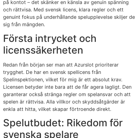
på kontot – det skänker en känsla av genuin spänning
och rättvisa. Med svensk licens, klara regler och ett
genuint fokus på underhållande spelupplevelse skiljer de
sig från mängden.
Första intrycket och
licenssäkerheten
Redan från början ser man att Azurslot prioriterar
trygghet. De har en svensk spellicens från
Spelinspektionen, vilket för mig är ett absolut krav.
Licensen betyder inte bara att de får agera lagligt. Den
garanterar också stränga regler om spelansvar och att
spelen är rättvisa. Alla villkor och skyddsåtgärder är
enkla att hitta, vilket skapar förtroende direkt.
Spelutbudet: Rikedom för
svenska spelare