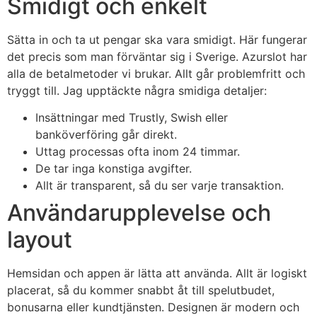
Smidigt och enkelt
Sätta in och ta ut pengar ska vara smidigt. Här fungerar
det precis som man förväntar sig i Sverige. Azurslot har
alla de betalmetoder vi brukar. Allt går problemfritt och
tryggt till. Jag upptäckte några smidiga detaljer:
Insättningar med Trustly, Swish eller
banköverföring går direkt.
Uttag processas ofta inom 24 timmar.
De tar inga konstiga avgifter.
Allt är transparent, så du ser varje transaktion.
Användarupplevelse och
layout
Hemsidan och appen är lätta att använda. Allt är logiskt
placerat, så du kommer snabbt åt till spelutbudet,
bonusarna eller kundtjänsten. Designen är modern och