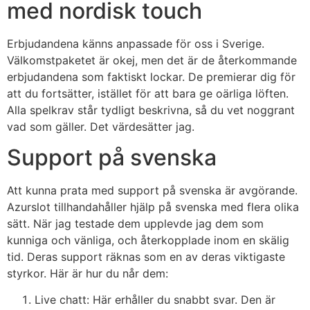
med nordisk touch
Erbjudandena känns anpassade för oss i Sverige.
Välkomstpaketet är okej, men det är de återkommande
erbjudandena som faktiskt lockar. De premierar dig för
att du fortsätter, istället för att bara ge oärliga löften.
Alla spelkrav står tydligt beskrivna, så du vet noggrant
vad som gäller. Det värdesätter jag.
Support på svenska
Att kunna prata med support på svenska är avgörande.
Azurslot tillhandahåller hjälp på svenska med flera olika
sätt. När jag testade dem upplevde jag dem som
kunniga och vänliga, och återkopplade inom en skälig
tid. Deras support räknas som en av deras viktigaste
styrkor. Här är hur du når dem:
Live chatt: Här erhåller du snabbt svar. Den är