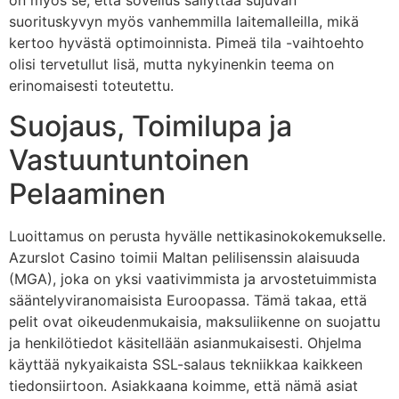
on myös se, että sovellus säilyttää sujuvan
suorituskyvyn myös vanhemmilla laitemalleilla, mikä
kertoo hyvästä optimoinnista. Pimeä tila -vaihtoehto
olisi tervetullut lisä, mutta nykyinenkin teema on
erinomaisesti toteutettu.
Suojaus, Toimilupa ja
Vastuuntuntoinen
Pelaaminen
Luoittamus on perusta hyvälle nettikasinokokemukselle.
Azurslot Casino toimii Maltan pelilisenssin alaisuuda
(MGA), joka on yksi vaativimmista ja arvostetuimmista
sääntelyviranomaisista Euroopassa. Tämä takaa, että
pelit ovat oikeudenmukaisia, maksuliikenne on suojattu
ja henkilötiedot käsitellään asianmukaisesti. Ohjelma
käyttää nykyaikaista SSL-salaus tekniikkaa kaikkeen
tiedonsiirtoon. Asiakkaana koimme, että nämä asiat