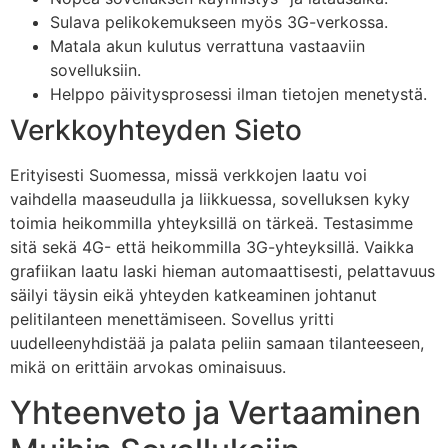
Sulava pelikokemukseen myös 3G-verkossa.
Matala akun kulutus verrattuna vastaaviin
sovelluksiin.
Helppo päivitysprosessi ilman tietojen menetystä.
Verkkoyhteyden Sieto
Erityisesti Suomessa, missä verkkojen laatu voi
vaihdella maaseudulla ja liikkuessa, sovelluksen kyky
toimia heikommilla yhteyksillä on tärkeä. Testasimme
sitä sekä 4G- että heikommilla 3G-yhteyksillä. Vaikka
grafiikan laatu laski hieman automaattisesti, pelattavuus
säilyi täysin eikä yhteyden katkeaminen johtanut
pelitilanteen menettämiseen. Sovellus yritti
uudelleenyhdistää ja palata peliin samaan tilanteeseen,
mikä on erittäin arvokas ominaisuus.
Yhteenveto ja Vertaaminen