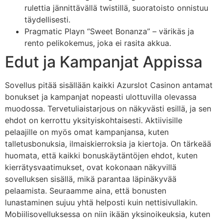
rulettia jännittävällä twistillä, suoratoisto onnistuu
täydellisesti.
Pragmatic Playn “Sweet Bonanza” – värikäs ja
rento pelikokemus, joka ei rasita akkua.
Edut ja Kampanjat Appissa
Sovellus pitää sisällään kaikki Azurslot Casinon antamat
bonukset ja kampanjat nopeasti ulottuvilla olevassa
muodossa. Tervetuliaistarjous on näkyvästi esillä, ja sen
ehdot on kerrottu yksityiskohtaisesti. Aktiivisille
pelaajille on myös omat kampanjansa, kuten
talletusbonuksia, ilmaiskierroksia ja kiertoja. On tärkeää
huomata, että kaikki bonuskäytäntöjen ehdot, kuten
kierrätysvaatimukset, ovat kokonaan näkyvillä
sovelluksen sisällä, mikä parantaa läpinäkyvää
pelaamista. Seuraamme aina, että bonusten
lunastaminen sujuu yhtä helposti kuin nettisivullakin.
Mobiilisovelluksessa on niin ikään yksinoikeuksia, kuten