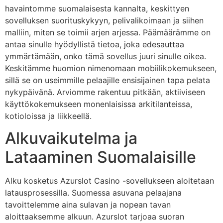
havaintomme suomalaisesta kannalta, keskittyen
sovelluksen suorituskykyyn, pelivalikoimaan ja siihen
malliin, miten se toimii arjen arjessa. Päämäärämme on
antaa sinulle hyödyllistä tietoa, joka edesauttaa
ymmärtämään, onko tämä sovellus juuri sinulle oikea.
Keskitämme huomion nimenomaan mobiilikokemukseen,
sillä se on useimmille pelaajille ensisijainen tapa pelata
nykypäivänä. Arviomme rakentuu pitkään, aktiiviseen
käyttökokemukseen monenlaisissa arkitilanteissa,
kotioloissa ja liikkeellä.
Alkuvaikutelma ja
Lataaminen Suomalaisille
Alku kosketus Azurslot Casino -sovellukseen aloitetaan
latausprosessilla. Suomessa asuvana pelaajana
tavoittelemme aina sulavan ja nopean tavan
aloittaaksemme alkuun. Azurslot tarjoaa suoran