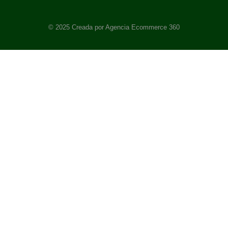
© 2025 Creada por Agencia Ecommerce 360