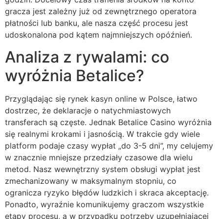
gracza jest zależny już od zewnętrznego operatora
płatności lub banku, ale nasza część procesu jest
udoskonalona pod kątem najmniejszych opóźnień.
Analiza z rywalami: co
wyróżnia Betalice?
Przyglądając się rynek kasyn online w Polsce, łatwo
dostrzec, że deklaracje o natychmiastowych
transferach są częste. Jednak Betalice Casino wyróżnia
się realnymi krokami i jasnością. W trakcie gdy wiele
platform podaje czasy wypłat „do 3-5 dni”, my celujemy
w znacznie mniejsze przedziały czasowe dla wielu
metod. Nasz wewnętrzny system obsługi wypłat jest
zmechanizowany w maksymalnym stopniu, co
ogranicza ryzyko błędów ludzkich i skraca akceptację.
Ponadto, wyraźnie komunikujemy graczom wszystkie
etapy procesu, a w przypadku potrzeby uzupełniającej