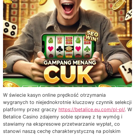
W świecie kasyn online prędkość otrzymania
wygranych to niejednokrotnie kluczowy czynnik selekcji
platformy przez graczy
https://betalice.eu.com/pl-pl/
. W
Betalice Casino zdajemy sobie sprawę z tę wymóg i
stawiamy na ekspresowe przetwarzanie wypłat, co
stanowi naszą cechę charakterystyczną na polskim