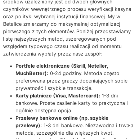
środków uzależniony jest od dwóch głównych
czynników: wewnętrznego procesu weryfikacji kasyna
oraz polityki wybranej instytucji finansowej. My w
Betalice zmierzamy do maksymalnej optymalizacji
pierwszego z tych elementów. Poniżej przedstawiamy
listę najszybszych metod, uszeregowanych pod
względem typowego czasu realizacji od momentu
zatwierdzenia wypłaty przez nasz zespół:
Portfele elektroniczne (Skrill, Neteller,
MuchBetter):
0-24 godziny. Metoda często
preferowana przez graczy doceniających sobie
prywatność i szybkie transakcje.
Karty płatnicze (Visa, Mastercard):
1-3 dni
bankowe. Proste zasilenie karty to praktyczna i
ogólnie dostępna opcja.
Przelewy bankowe online (np. szybkie
przelewy):
1-3 dni bankowe. Niezawodna i trwała
metoda, szczególnie dla większych kwot.