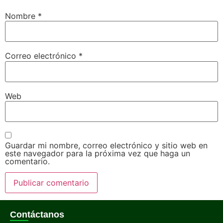
Nombre
*
Correo electrónico
*
Web
Guardar mi nombre, correo electrónico y sitio web en
este navegador para la próxima vez que haga un
comentario.
Contáctanos