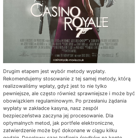
Drugim etapem jest wybór metody wypłaty.
Rekomendujemy stosowanie z tej samej metody, którą
realizowaliśmy wpłaty, gdyż jest to nie tylko
pewniejsze, ale często również sprawniejsze i może być
obowiązkiem regulaminowym. Po przesłaniu żądania
wypłaty w zakładce kasyna, nasz zespół
bezpieczeństwa zaczyna jej procesowanie. Dla
optymalnych metod, jak portfele elektroniczne,
zatwierdzenie może być dokonane w ciągu kilku
godzin. Docelowy czas trafienia środków na konto