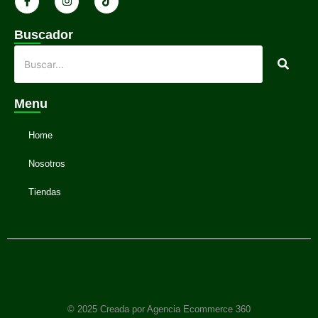
Buscador
Menu
Home
Nosotros
Tiendas
© 2025 Creada por Agencia Ecommerce 360