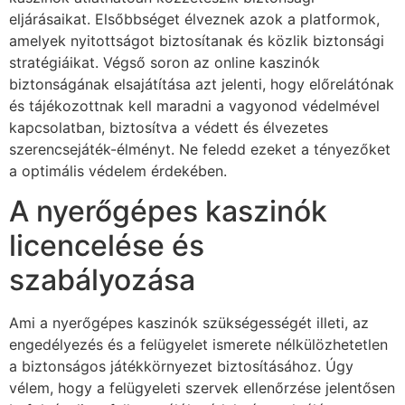
eljárásaikat. Elsőbbséget élveznek azok a platformok,
amelyek nyitottságot biztosítanak és közlik biztonsági
stratégiáikat. Végső soron az online kaszinók
biztonságának elsajátítása azt jelenti, hogy előrelátónak
és tájékozottnak kell maradni a vagyonod védelmével
kapcsolatban, biztosítva a védett és élvezetes
szerencsejáték-élményt. Ne feledd ezeket a tényezőket
a optimális védelem érdekében.
A nyerőgépes kaszinók
licencelése és
szabályozása
Ami a nyerőgépes kaszinók szükségességét illeti, az
engedélyezés és a felügyelet ismerete nélkülözhetetlen
a biztonságos játékkörnyezet biztosításához. Úgy
vélem, hogy a felügyeleti szervek ellenőrzése jelentősen