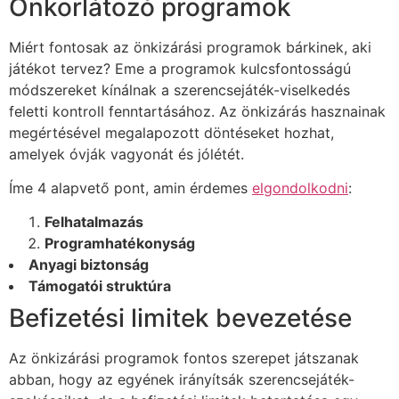
Önkorlátozó programok
Miért fontosak az önkizárási programok bárkinek, aki
játékot tervez? Eme a programok kulcsfontosságú
módszereket kínálnak a szerencsejáték-viselkedés
feletti kontroll fenntartásához. Az önkizárás hasznainak
megértésével megalapozott döntéseket hozhat,
amelyek óvják vagyonát és jólétét.
Íme 4 alapvető pont, amin érdemes
elgondolkodni
:
Felhatalmazás
Programhatékonyság
Anyagi biztonság
Támogatói struktúra
Befizetési limitek bevezetése
Az önkizárási programok fontos szerepet játszanak
abban, hogy az egyének irányítsák szerencsejáték-