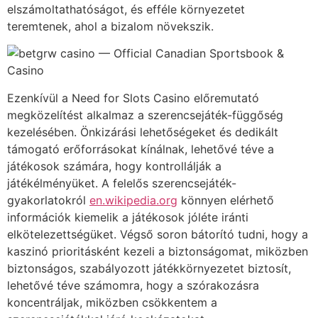
elszámoltathatóságot, és efféle környezetet
teremtenek, ahol a bizalom növekszik.
Ezenkívül a Need for Slots Casino előremutató
megközelítést alkalmaz a szerencsejáték-függőség
kezelésében. Önkizárási lehetőségeket és dedikált
támogató erőforrásokat kínálnak, lehetővé téve a
játékosok számára, hogy kontrollálják a
játékélményüket. A felelős szerencsejáték-
gyakorlatokról
en.wikipedia.org
könnyen elérhető
információk kiemelik a játékosok jóléte iránti
elkötelezettségüket. Végső soron bátorító tudni, hogy a
kaszinó prioritásként kezeli a biztonságomat, miközben
biztonságos, szabályozott játékkörnyezetet biztosít,
lehetővé téve számomra, hogy a szórakozásra
koncentráljak, miközben csökkentem a