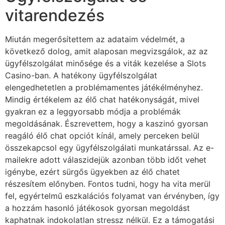
vitarendezés
Miután megerősítettem az adataim védelmét, a
következő dolog, amit alaposan megvizsgálok, az az
ügyfélszolgálat minősége és a viták kezelése a Slots
Casino-ban. A hatékony ügyfélszolgálat
elengedhetetlen a problémamentes játékélményhez.
Mindig értékelem az élő chat hatékonyságát, mivel
gyakran ez a leggyorsabb módja a problémák
megoldásának. Észrevettem, hogy a kaszinó gyorsan
reagáló élő chat opciót kínál, amely perceken belül
összekapcsol egy ügyfélszolgálati munkatárssal. Az e-
mailekre adott válaszidejük azonban több időt vehet
igénybe, ezért sürgős ügyekben az élő chatet
részesítem előnyben. Fontos tudni, hogy ha vita merül
fel, egyértelmű eszkalációs folyamat van érvényben, így
a hozzám hasonló játékosok gyorsan megoldást
kaphatnak indokolatlan stressz nélkül. Ez a támogatási