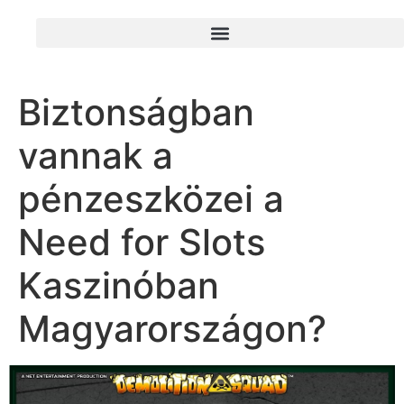
Biztonságban
vannak a
pénzeszközei a
Need for Slots
Kaszinóban
Magyarországon?