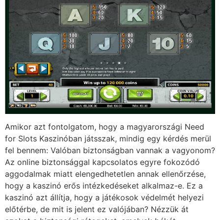
Amikor azt fontolgatom, hogy a magyarországi Need
for Slots Kaszinóban játsszak, mindig egy kérdés merül
fel bennem: Valóban biztonságban vannak a vagyonom?
Az online biztonsággal kapcsolatos egyre fokozódó
aggodalmak miatt elengedhetetlen annak ellenőrzése,
hogy a kaszinó erős intézkedéseket alkalmaz-e. Ez a
kaszinó azt állítja, hogy a játékosok védelmét helyezi
előtérbe, de mit is jelent ez valójában? Nézzük át