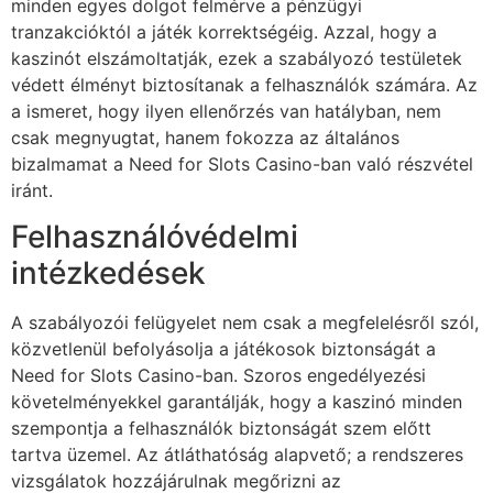
minden egyes dolgot felmérve a pénzügyi
tranzakcióktól a játék korrektségéig. Azzal, hogy a
kaszinót elszámoltatják, ezek a szabályozó testületek
védett élményt biztosítanak a felhasználók számára. Az
a ismeret, hogy ilyen ellenőrzés van hatályban, nem
csak megnyugtat, hanem fokozza az általános
bizalmamat a Need for Slots Casino-ban való részvétel
iránt.
Felhasználóvédelmi
intézkedések
A szabályozói felügyelet nem csak a megfelelésről szól,
közvetlenül befolyásolja a játékosok biztonságát a
Need for Slots Casino-ban. Szoros engedélyezési
követelményekkel garantálják, hogy a kaszinó minden
szempontja a felhasználók biztonságát szem előtt
tartva üzemel. Az átláthatóság alapvető; a rendszeres
vizsgálatok hozzájárulnak megőrizni az