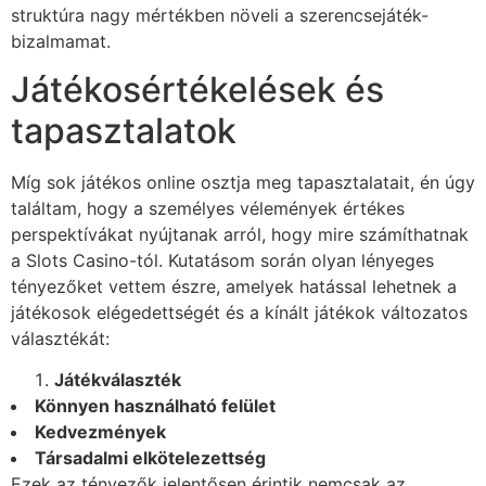
struktúra nagy mértékben növeli a szerencsejáték-
bizalmamat.
Játékosértékelések és
tapasztalatok
Míg sok játékos online osztja meg tapasztalatait, én úgy
találtam, hogy a személyes vélemények értékes
perspektívákat nyújtanak arról, hogy mire számíthatnak
a Slots Casino-tól. Kutatásom során olyan lényeges
tényezőket vettem észre, amelyek hatással lehetnek a
játékosok elégedettségét és a kínált játékok változatos
választékát:
Játékválaszték
Könnyen használható felület
Kedvezmények
Társadalmi elkötelezettség
Ezek az tényezők jelentősen érintik nemcsak az