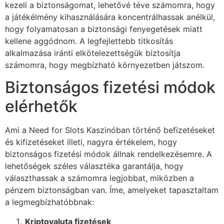
kezeli a biztonságomat, lehetővé téve számomra, hogy
a játékélmény kihasználására koncentrálhassak anélkül,
hogy folyamatosan a biztonsági fenyegetések miatt
kellene aggódnom. A legfejlettebb titkosítás
alkalmazása iránti elkötelezettségük biztosítja
számomra, hogy megbízható környezetben játszom.
Biztonságos fizetési módok
elérhetők
Ami a Need for Slots Kaszinóban történő befizetéseket
és kifizetéseket illeti, nagyra értékelem, hogy
biztonságos fizetési módok állnak rendelkezésemre. A
lehetőségek széles választéka garantálja, hogy
választhassak a számomra legjobbat, miközben a
pénzem biztonságban van. Íme, amelyeket tapasztaltam
a legmegbízhatóbbnak:
Kriptovaluta fizetések