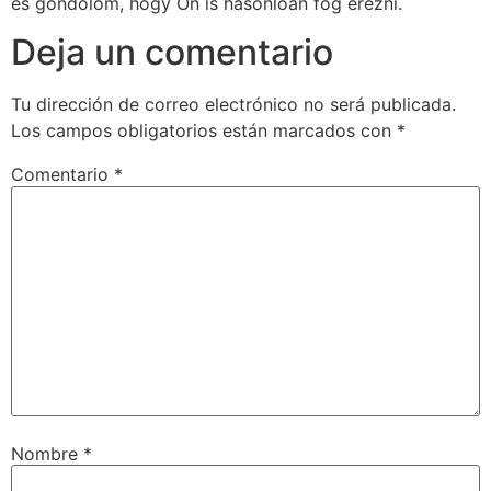
és gondolom, hogy Ön is hasonlóan fog érezni.
Deja un comentario
Tu dirección de correo electrónico no será publicada.
Los campos obligatorios están marcados con
*
Comentario
*
Nombre
*