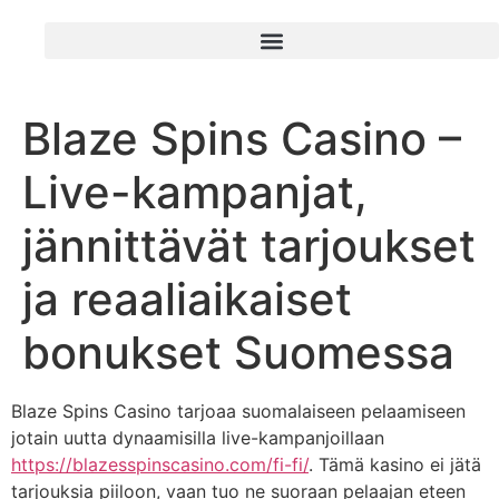
Blaze Spins Casino –
Live-kampanjat,
jännittävät tarjoukset
ja reaaliaikaiset
bonukset Suomessa
Blaze Spins Casino tarjoaa suomalaiseen pelaamiseen
jotain uutta dynaamisilla live-kampanjoillaan
https://blazesspinscasino.com/fi-fi/
. Tämä kasino ei jätä
tarjouksia piiloon, vaan tuo ne suoraan pelaajan eteen