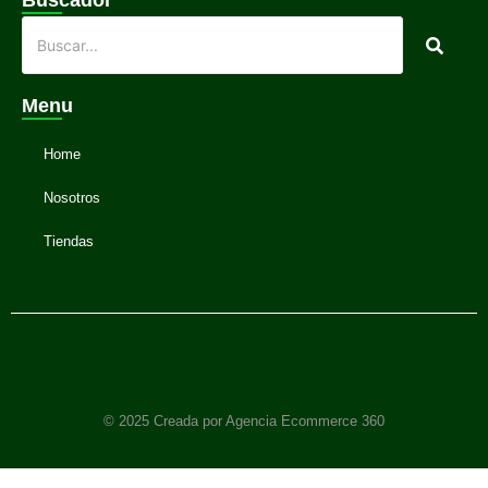
Buscador
Menu
Home
Nosotros
Tiendas
© 2025 Creada por Agencia Ecommerce 360