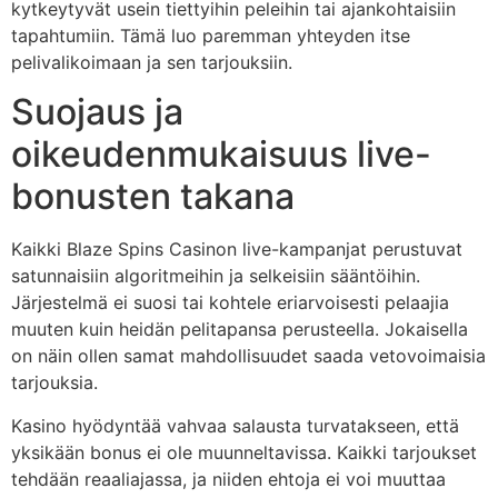
kytkeytyvät usein tiettyihin peleihin tai ajankohtaisiin
tapahtumiin. Tämä luo paremman yhteyden itse
pelivalikoimaan ja sen tarjouksiin.
Suojaus ja
oikeudenmukaisuus live-
bonusten takana
Kaikki Blaze Spins Casinon live-kampanjat perustuvat
satunnaisiin algoritmeihin ja selkeisiin sääntöihin.
Järjestelmä ei suosi tai kohtele eriarvoisesti pelaajia
muuten kuin heidän pelitapansa perusteella. Jokaisella
on näin ollen samat mahdollisuudet saada vetovoimaisia
tarjouksia.
Kasino hyödyntää vahvaa salausta turvatakseen, että
yksikään bonus ei ole muunneltavissa. Kaikki tarjoukset
tehdään reaaliajassa, ja niiden ehtoja ei voi muuttaa