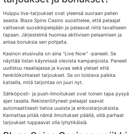
Huippu live-tarjoukset ovat yleensä suoraan pelien
seasta. Blaze Spins Casino suosittelee, että pelaajat
valitsevat suosikkipelejään ja pelaavat niitä tavalliseen
tapaan. Järjestelmä huomaa aktiivisen pelaamisen ja
antaa bonuksia sen pohjalta.
Kasinon etusivulla on aina “Live Now” -paneeli. Se
näyttää listan käynnissä olevista kampanjoista. Paneeli
uudistuu reaaliajassa ja kuvaa sekä yleiset että
henkilökohtaiset tarjoukset. Se on loistava paikka
katsella, mitä tarjontaa on juuri nyt.
Sähköposti- ja push-ilmoitukset ovat toinen tapa pysyä
ajan tasalla. Rekisteröityneet pelaajat saavat
automaattisesti tietoa uusista ja erikoistarjouksista.
Kannattaa pitää nämä ilmoitukset päällä, sillä parhaat
tarjoukset tuppaavat olla lyhytikäisiä.