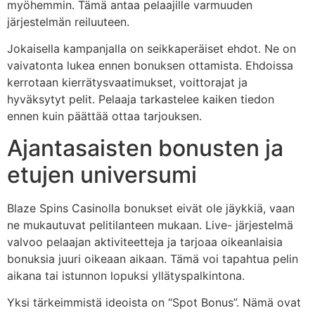
myöhemmin. Tämä antaa pelaajille varmuuden
järjestelmän reiluuteen.
Jokaisella kampanjalla on seikkaperäiset ehdot. Ne on
vaivatonta lukea ennen bonuksen ottamista. Ehdoissa
kerrotaan kierrätysvaatimukset, voittorajat ja
hyväksytyt pelit. Pelaaja tarkastelee kaiken tiedon
ennen kuin päättää ottaa tarjouksen.
Ajantasaisten bonusten ja
etujen universumi
Blaze Spins Casinolla bonukset eivät ole jäykkiä, vaan
ne mukautuvat pelitilanteen mukaan. Live- järjestelmä
valvoo pelaajan aktiviteetteja ja tarjoaa oikeanlaisia
bonuksia juuri oikeaan aikaan. Tämä voi tapahtua pelin
aikana tai istunnon lopuksi yllätyspalkintona.
Yksi tärkeimmistä ideoista on “Spot Bonus”. Nämä ovat