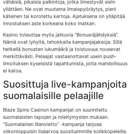
vähäisiä, pikaisia palkintoja, jotka ilmestyvät esiin
yllättäen. Ne ovat muutama ilmaispyöräytys, pieni
käteinen tai korotettu kertoja. Ajatuksena on ylläpitää
innostuksen aste korkeana koko matkan.
Kasino toteuttaa myös jatkuvia “Bonusräjähdyksiä”.
Nämä ovat lyhyitä, tehokkaita kampanjajaksoja. Sillä
hetkellä bonusten lukumäärä ja toistuvuus nousevat
merkittävästi. Pelaajat vastaanottavat usein push-
ilmoituksen kyseisistä tapahtumista, jotta mahdollisuus
ei katoa.
Suosittuja live-kampanjoita
suomalaisille pelaajille
Blaze Spins Casinon kampanjat on suunniteltu
suomalaisten tapojen ja mieltymysten mukaan.
“Suomalainen Illanvietto” -kampanja tarjoaa
viikonloppuisin lisäarvoa suosituimmille kolikkopeleille.