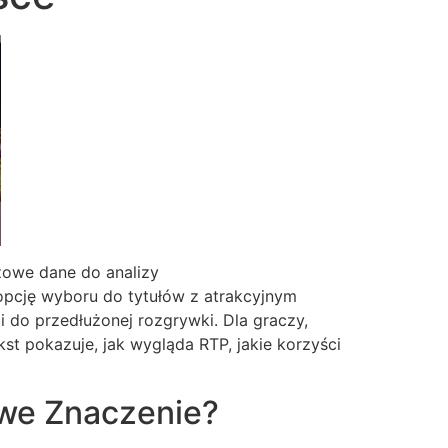
zowe dane do analizy
 opcję wyboru do tytułów z atrakcyjnym
ci do przedłużonej rozgrywki. Dla graczy,
st pokazuje, jak wygląda RTP, jakie korzyści
we Znaczenie?