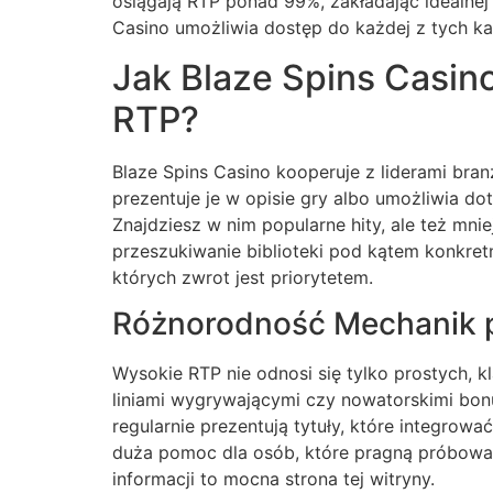
osiągają RTP ponad 99%, zakładając idealnej 
Casino umożliwia dostęp do każdej z tych k
Jak Blaze Spins Casin
RTP?
Blaze Spins Casino kooperuje z liderami bran
prezentuje je w opisie gry albo umożliwia dot
Znajdziesz w nim popularne hity, ale też mni
przeszukiwanie biblioteki pod kątem konkre
których zwrot jest priorytetem.
Różnorodność Mechanik p
Wysokie RTP nie odnosi się tylko prostych, 
liniami wygrywającymi czy nowatorskimi bon
regularnie prezentują tytuły, które integro
duża pomoc dla osób, które pragną próbować
informacji to mocna strona tej witryny.