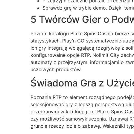
Przejrzyj niezależne portale z recenzj
Sprawdź grę w trybie demo. Dzięki temu
5 Twórców Gier o Pod
Poziom katalogu Blaze Spins Casino bierze s
statystykach. Play’n GO systematycznie utr
Ich gry integrują wciągającą rozgrywkę z s
konfigurowalne opcje RTP. Nolimit City zac
automaty z przejrzystymi informacjami o zwr
uczciwych produktów.
Świadoma Gra z Użyci
Poznanie RTP to element rozsądnego podejśc
selekcjonować gry z lepszą perspektywą dłu
przegranymi w krótkiej grze. Blaze Spins Cas
czy możliwość samowykluczenia. Uznawaj RTP
gruncie rzeczy idzie o zabawę. Wskaźniki typ