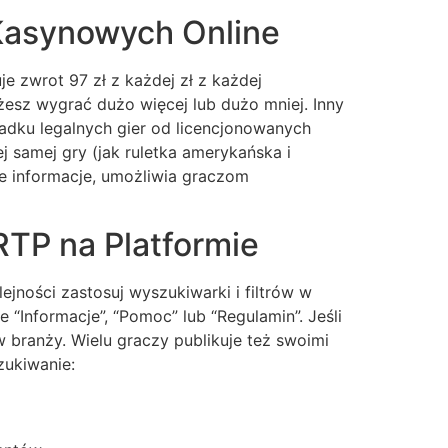
Kasynowych Online
e zwrot 97 zł z każdej zł z każdej
żesz wygrać dużo więcej lub dużo mniej. Inny
padku legalnych gier od licencjonowanych
j samej gry (jak ruletka amerykańska i
ne informacje, umożliwia graczom
TP na Platformie
ejności zastosuj wyszukiwarki i filtrów w
 “Informacje”, “Pomoc” lub “Regulamin”. Jeśli
w branży. Wielu graczy publikuje też swoimi
zukiwanie: