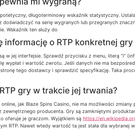
pewnia mi wygraną?
potetyczny, długoterminowy wskaźnik statystyczny. Ustala
z doświadczyć na serię wygranych lub przegranych znaczni
ie. Wskaźnik ten służy do
 informację o RTP konkretnej gry
 w jej interfejsie. Sprawdź przycisku z menu, literą “i” (in
elę wypłat i wartość zwrotu. Jeśli danych nie ma bezpośre
 stronę tego dostawcy i sprawdzić specyfikację. Taka proc
TP gry w trakcie jej trwania?
o online, jak Blaze Spins Casino, nie ma możliwości zmi
rzez zewnętrznego producenta. Gry są zamkniętymi produkt
lko oferuje je graczom. Wyjątkiem są
https://en.wikipedia.o
żnym RTP. Nawet wtedy wartość ta jest stała dla wybranej 