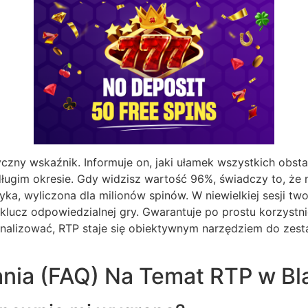
yczny wskaźnik. Informuje on, jaki ułamek wszystkich obs
ugim okresie. Gdy widzisz wartość 96%, świadczy to, że n
yka, wyliczona dla milionów spinów. W niewielkiej sesji tw
lucz odpowiedzialnej gry. Gwarantuje po prostu korzystn
analizować, RTP staje się obiektywnym narzędziem do zesta
nia (FAQ) Na Temat RTP w Bl