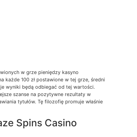
tawionych w grze pieniędzy kasyno
a każde 100 zł postawione w tej grze, średni
oje wyniki będą odbiegać od tej wartości.
iejsze szanse na pozytywne rezultaty w
wiania tytułów. Tę filozofię promuje właśnie
aze Spins Casino