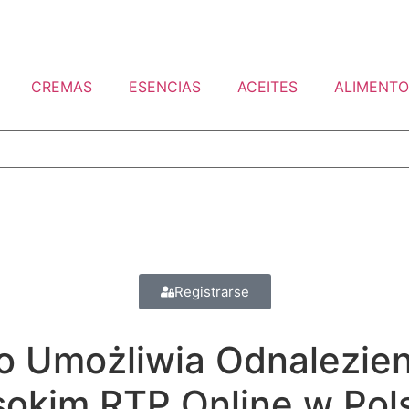
CREMAS
ESENCIAS
ACEITES
ALIMENTO
Registrarse
no Umożliwia Odnalezie
sokim RTP Online w Pol