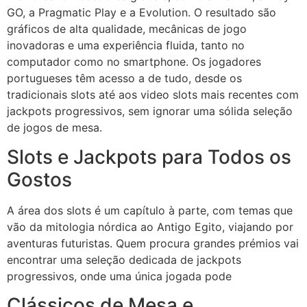
GO, a Pragmatic Play e a Evolution. O resultado são
gráficos de alta qualidade, mecânicas de jogo
inovadoras e uma experiência fluida, tanto no
computador como no smartphone. Os jogadores
portugueses têm acesso a de tudo, desde os
tradicionais slots até aos video slots mais recentes com
jackpots progressivos, sem ignorar uma sólida seleção
de jogos de mesa.
Slots e Jackpots para Todos os
Gostos
A área dos slots é um capítulo à parte, com temas que
vão da mitologia nórdica ao Antigo Egito, viajando por
aventuras futuristas. Quem procura grandes prémios vai
encontrar uma seleção dedicada de jackpots
progressivos, onde uma única jogada pode
Clássicos de Mesa e