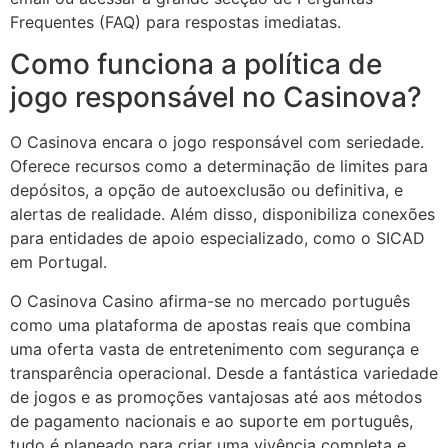
Frequentes (FAQ) para respostas imediatas.
Como funciona a política de
jogo responsável no Casinova?
O Casinova encara o jogo responsável com seriedade.
Oferece recursos como a determinação de limites para
depósitos, a opção de autoexclusão ou definitiva, e
alertas de realidade. Além disso, disponibiliza conexões
para entidades de apoio especializado, como o SICAD
em Portugal.
O Casinova Casino afirma-se no mercado português
como uma plataforma de apostas reais que combina
uma oferta vasta de entretenimento com segurança e
transparência operacional. Desde a fantástica variedade
de jogos e as promoções vantajosas até aos métodos
de pagamento nacionais e ao suporte em português,
tudo é planeado para criar uma vivência completa e