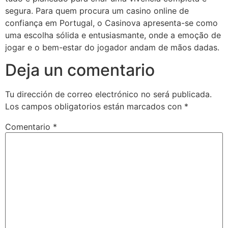
segura. Para quem procura um casino online de
confiança em Portugal, o Casinova apresenta-se como
uma escolha sólida e entusiasmante, onde a emoção de
jogar e o bem-estar do jogador andam de mãos dadas.
Deja un comentario
Tu dirección de correo electrónico no será publicada.
Los campos obligatorios están marcados con
*
Comentario
*