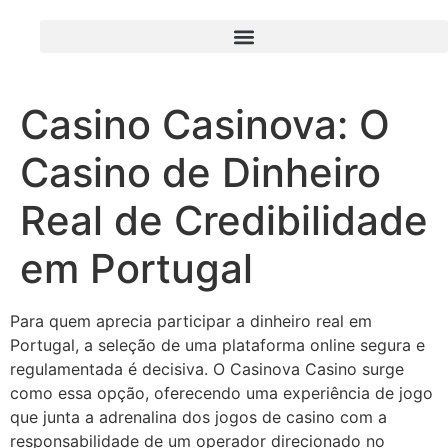
Casino Casinova: O
Casino de Dinheiro
Real de Credibilidade
em Portugal
Para quem aprecia participar a dinheiro real em
Portugal, a seleção de uma plataforma online segura e
regulamentada é decisiva. O Casinova Casino surge
como essa opção, oferecendo uma experiência de jogo
que junta a adrenalina dos jogos de casino com a
responsabilidade de um operador direcionado no