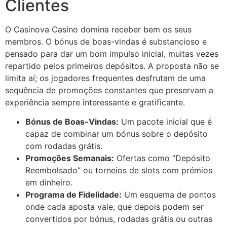
Clientes
O Casinova Casino domina receber bem os seus
membros. O bónus de boas-vindas é substancioso e
pensado para dar um bom impulso inicial, muitas vezes
repartido pelos primeiros depósitos. A proposta não se
limita aí; os jogadores frequentes desfrutam de uma
sequência de promoções constantes que preservam a
experiência sempre interessante e gratificante.
Bónus de Boas-Vindas:
Um pacote inicial que é
capaz de combinar um bónus sobre o depósito
com rodadas grátis.
Promoções Semanais:
Ofertas como “Depósito
Reembolsado” ou torneios de slots com prémios
em dinheiro.
Programa de Fidelidade:
Um esquema de pontos
onde cada aposta vale, que depois podem ser
convertidos por bónus, rodadas grátis ou outras