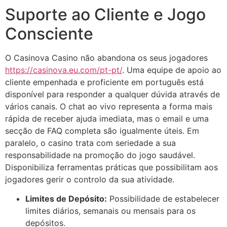
Suporte ao Cliente e Jogo
Consciente
O Casinova Casino não abandona os seus jogadores
https://casinova.eu.com/pt-pt/
. Uma equipe de apoio ao
cliente empenhada e proficiente em português está
disponível para responder a qualquer dúvida através de
vários canais. O chat ao vivo representa a forma mais
rápida de receber ajuda imediata, mas o email e uma
secção de FAQ completa são igualmente úteis. Em
paralelo, o casino trata com seriedade a sua
responsabilidade na promoção do jogo saudável.
Disponibiliza ferramentas práticas que possibilitam aos
jogadores gerir o controlo da sua atividade.
Limites de Depósito:
Possibilidade de estabelecer
limites diários, semanais ou mensais para os
depósitos.