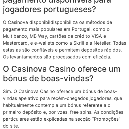
jogadores portugueses?
O Casinova disponibildisponibiliza os métodos de
pagamento mais populares em Portugal, como o
Multibanco, MB Way, cartões de crédito VISA e
Mastercard, e e-wallets como a Skrill e a Neteller. Todas
estas as são confiáveis e permitem depósitos rápidos.
Os levantamentos são processados com eficácia.
O Casinova Casino oferece um
bónus de boas-vindas?
Sim. O Casinova Casino oferece um bónus de boas-
vindas apelativo para recém-chegados jogadores, que
habitualmente contempla um bónus referente a o
primeiro depósito e, por vzes, free spins. As condições
particulares estão explicadas na secção “Promoções”
do site.