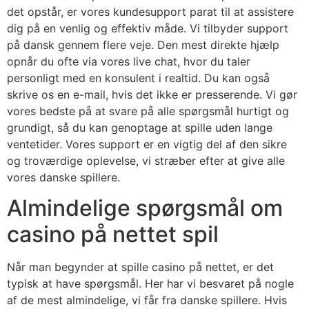
det opstår, er vores kundesupport parat til at assistere
dig på en venlig og effektiv måde. Vi tilbyder support
på dansk gennem flere veje. Den mest direkte hjælp
opnår du ofte via vores live chat, hvor du taler
personligt med en konsulent i realtid. Du kan også
skrive os en e-mail, hvis det ikke er presserende. Vi gør
vores bedste på at svare på alle spørgsmål hurtigt og
grundigt, så du kan genoptage at spille uden lange
ventetider. Vores support er en vigtig del af den sikre
og troværdige oplevelse, vi stræber efter at give alle
vores danske spillere.
Almindelige spørgsmål om
casino på nettet spil
Når man begynder at spille casino på nettet, er det
typisk at have spørgsmål. Her har vi besvaret på nogle
af de mest almindelige, vi får fra danske spillere. Hvis