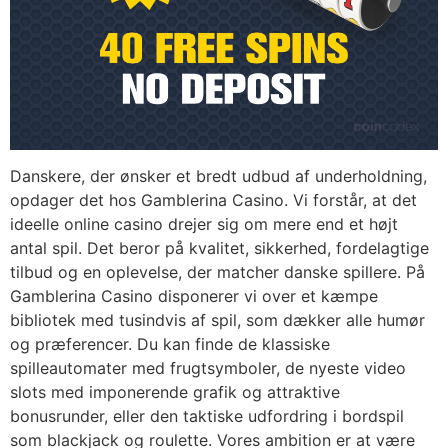
Danskere, der ønsker et bredt udbud af underholdning,
opdager det hos Gamblerina Casino. Vi forstår, at det
ideelle online casino drejer sig om mere end et højt
antal spil. Det beror på kvalitet, sikkerhed, fordelagtige
tilbud og en oplevelse, der matcher danske spillere. På
Gamblerina Casino disponerer vi over et kæmpe
bibliotek med tusindvis af spil, som dækker alle humør
og præferencer. Du kan finde de klassiske
spilleautomater med frugtsymboler, de nyeste video
slots med imponerende grafik og attraktive
bonusrunder, eller den taktiske udfordring i bordspil
som blackjack og roulette. Vores ambition er at være