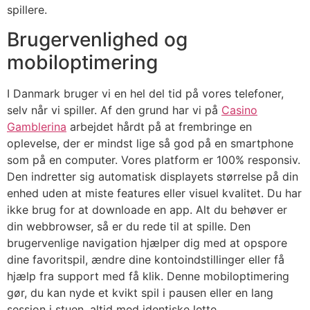
spillere.
Brugervenlighed og
mobiloptimering
I Danmark bruger vi en hel del tid på vores telefoner,
selv når vi spiller. Af den grund har vi på
Casino
Gamblerina
arbejdet hårdt på at frembringe en
oplevelse, der er mindst lige så god på en smartphone
som på en computer. Vores platform er 100% responsiv.
Den indretter sig automatisk displayets størrelse på din
enhed uden at miste features eller visuel kvalitet. Du har
ikke brug for at downloade en app. Alt du behøver er
din webbrowser, så er du rede til at spille. Den
brugervenlige navigation hjælper dig med at opspore
dine favoritspil, ændre dine kontoindstillinger eller få
hjælp fra support med få klik. Denne mobiloptimering
gør, du kan nyde et kvikt spil i pausen eller en lang
session i stuen, altid med identiske lette