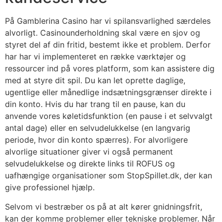
På Gamblerina Casino har vi spilansvarlighed særdeles
alvorligt. Casinounderholdning skal være en sjov og
styret del af din fritid, bestemt ikke et problem. Derfor
har har vi implementeret en række værktøjer og
ressourcer ind på vores platform, som kan assistere dig
med at styre dit spil. Du kan let oprette daglige,
ugentlige eller månedlige indsætningsgrænser direkte i
din konto. Hvis du har trang til en pause, kan du
anvende vores køletidsfunktion (en pause i et selvvalgt
antal dage) eller en selvudelukkelse (en langvarig
periode, hvor din konto spærres). For alvorligere
alvorlige situationer giver vi også permanent
selvudelukkelse og direkte links til ROFUS og
uafhængige organisationer som StopSpillet.dk, der kan
give professionel hjælp.
Selvom vi bestræber os på at alt kører gnidningsfrit,
kan der komme problemer eller tekniske problemer. Når