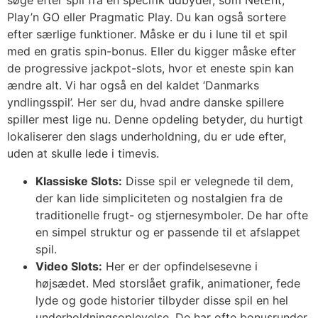
søge efter spil fra en specifik udbyder, som NetEnt,
Play’n GO eller Pragmatic Play. Du kan også sortere
efter særlige funktioner. Måske er du i lune til et spil
med en gratis spin-bonus. Eller du kigger måske efter
de progressive jackpot-slots, hvor et eneste spin kan
ændre alt. Vi har også en del kaldet ‘Danmarks
yndlingsspil’. Her ser du, hvad andre danske spillere
spiller mest lige nu. Denne opdeling betyder, du hurtigt
lokaliserer den slags underholdning, du er ude efter,
uden at skulle lede i timevis.
Klassiske Slots:
Disse spil er velegnede til dem,
der kan lide simpliciteten og nostalgien fra de
traditionelle frugt- og stjernesymboler. De har ofte
en simpel struktur og er passende til et afslappet
spil.
Video Slots:
Her er der opfindelsesevne i
højsædet. Med storslået grafik, animationer, fede
lyde og gode historier tilbyder disse spil en hel
underholdningsoplevelse. De har ofte bonusrunder,