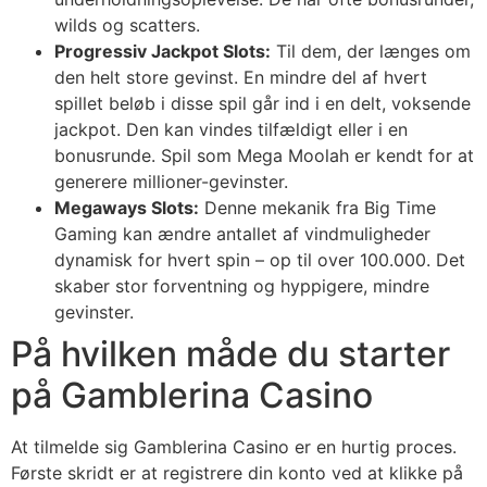
wilds og scatters.
Progressiv Jackpot Slots:
Til dem, der længes om
den helt store gevinst. En mindre del af hvert
spillet beløb i disse spil går ind i en delt, voksende
jackpot. Den kan vindes tilfældigt eller i en
bonusrunde. Spil som Mega Moolah er kendt for at
generere millioner-gevinster.
Megaways Slots:
Denne mekanik fra Big Time
Gaming kan ændre antallet af vindmuligheder
dynamisk for hvert spin – op til over 100.000. Det
skaber stor forventning og hyppigere, mindre
gevinster.
På hvilken måde du starter
på Gamblerina Casino
At tilmelde sig Gamblerina Casino er en hurtig proces.
Første skridt er at registrere din konto ved at klikke på