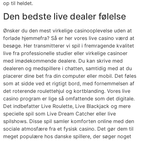
op til heldet.
Den bedste live dealer følelse
Ønsker du den mest virkelige casinooplevelse uden at
forlade hjemmefra? Så er her vores live casino værd at
besøge. Her transmitterer vi spil i fremragende kvalitet
live fra professionelle studier eller virkelige casinoer
med imødekommende dealere. Du kan skrive med
dealeren og medspillere i chatten, samtidig med at du
placerer dine bet fra din computer eller mobil. Det føles
som at sidde ved et rigtigt bord, med fornemmelsen af
det roterende roulettehjul og kortblanding. Vores live
casino program er lige så omfattende som det digitale.
Det indbefatter Live Roulette, Live Blackjack og mere
specielle spil som Live Dream Catcher eller live
spilshows. Disse spil samler komforten online med den
sociale atmosfære fra et fysisk casino. Det gør dem til
meget populære hos danske spillere, der søger noget