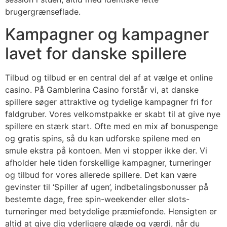
brugergrænseflade.
Kampagner og kampagner
lavet for danske spillere
Tilbud og tilbud er en central del af at vælge et online
casino. På Gamblerina Casino forstår vi, at danske
spillere søger attraktive og tydelige kampagner fri for
faldgruber. Vores velkomstpakke er skabt til at give nye
spillere en stærk start. Ofte med en mix af bonuspenge
og gratis spins, så du kan udforske spilene med en
smule ekstra på kontoen. Men vi stopper ikke der. Vi
afholder hele tiden forskellige kampagner, turneringer
og tilbud for vores allerede spillere. Det kan være
gevinster til ‘Spiller af ugen’, indbetalingsbonusser på
bestemte dage, free spin-weekender eller slots-
turneringer med betydelige præmiefonde. Hensigten er
altid at give dig yderligere glæde og værdi, når du