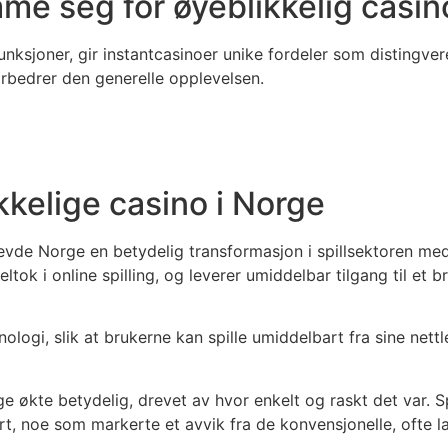
me seg for øyeblikkelig casin
nksjoner, gir instantcasinoer unike fordeler som distingver
forbedrer den generelle opplevelsen.
kelige casino i Norge
levde Norge en betydelig transformasjon i spillsektoren me
ltok i online spilling, og leverer umiddelbar tilgang til et 
ologi, slik at brukerne kan spille umiddelbart fra sine nett
e økte betydelig, drevet av hvor enkelt og raskt det var. Spi
t, noe som markerte et avvik fra de konvensjonelle, ofte l