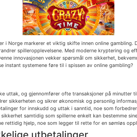
r i Norge markerer et viktig skifte innen online gambling. 
randrer spilleropplevelsene. Med moderne kryptering og eff
. Denne innovasjonen vekker spørsmål om sikkerhet, bekvem
se instant systemene føre til i spissen av online gambling?
ke uttak, og gjennomfører ofte transaksjoner på minutter til 
rer sikkerheten og sikrer økonomisk og personlig informasj
talinger for innskudd og uttak i sanntid, noe som forbedrer 
er sikkerhet samtidig som spillerne enkelt kan bestemme sin
e rettidig hjelp, noe som legger til rette for en sømløs oppl
kelige utbetalinger