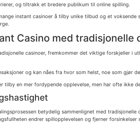
ierer, og tiltrakk et bredere publikum til online spilling.
ange instant casinoer å tilby unike tilbud og et voksende sp
rge.
ant Casino med tradisjonelle 
isjonelle casinoer, fremkommer det viktige forskjeller i utb
ansaksjoner og kan nåes fra hvor som helst, noe som gjør dem
oer tilby en mer fordypende opplevelse, men har ofte ikke de
gshastighet
alingsprosessen betydelig sammenlignet med tradisjonelle ca
gsfullheten endrer spillopplevelsen og fjerner forsinkelser s