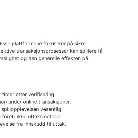
Disse plattformene fokuserer på sikre
ektive transaksjonsprosesser kan spillere få
melighet og den generelle effekten på
timer etter verifisering.
on under online transaksjoner.
spillopplevelsen vesentlig.
e foretrukne uttaksmetoder.
evelse fra innskudd til uttak.