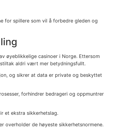
e for spillere som vil å forbedre gleden og
ling
av øyeblikkelige casinoer i Norge. Ettersom
tiltak aldri vært mer betydningsfullt.
on, og sikrer at data er private og beskyttet
sprosesser, forhindrer bedrageri og oppmuntrer
r et ekstra sikkerhetslag.
oer overholder de høyeste sikkerhetsnormene.