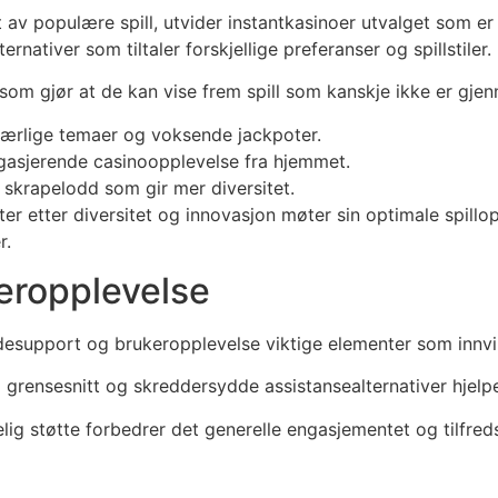
t av populære spill, utvider instantkasinoer utvalget som er 
ernativer som tiltaler forskjellige preferanser og spillstiler.
r, som gjør at de kan vise frem spill som kanskje ikke er gj
særlige temaer og voksende jackpoter.
engasjerende casinoopplevelse fra hjemmet.
e skrapelodd som gir mer diversitet.
ter etter diversitet og innovasjon møter sin optimale spillo
r.
eropplevelse
desupport og brukeropplevelse viktige elementer som innvirk
grensesnitt og skreddersydde assistansealternativer hjelper 
telig støtte forbedrer det generelle engasjementet og tilfred