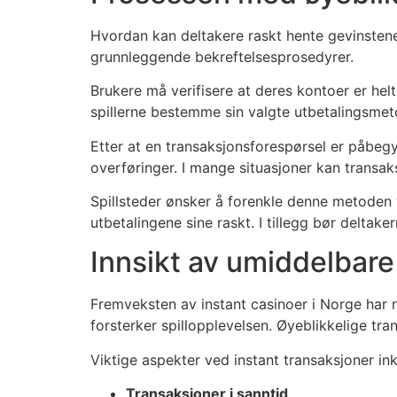
Hvordan kan deltakere raskt hente gevinstene
grunnleggende bekreftelsesprosedyrer.
Brukere må verifisere at deres kontoer er helt
spillerne bestemme sin valgte utbetalingsmeto
Etter at en transaksjonsforespørsel er påbeg
overføringer. I mange situasjoner kan transaks
Spillsteder ønsker å forenkle denne metoden
utbetalingene sine raskt. I tillegg bør delt
Innsikt av umiddelbare
Fremveksten av instant casinoer i Norge har re
forsterker spillopplevelsen. Øyeblikkelige tran
Viktige aspekter ved instant transaksjoner ink
Transaksjoner i sanntid