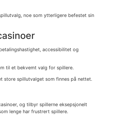
illutvalg, noe som ytterligere befestet sin
casinoer
etalingshastighet, accessibilitet og
 til et bekvemt valg for spillere.
t store spillutvalget som finnes på nettet.
sinoer, og tilbyr spillerne eksepsjonelt
om lenge har frustrert spillere.