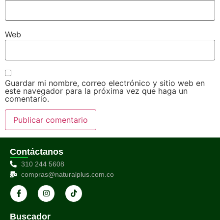
Web
Guardar mi nombre, correo electrónico y sitio web en
este navegador para la próxima vez que haga un
comentario.
Contáctanos
310 244 5608
compras@naturalplus.com.co
Buscador