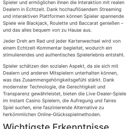
Spieler und ermöglichen ihnen die Interaktion mit realen
Dealern in Echtzeit. Dank hochauflösendem Streaming
und interaktiven Plattformen können Spieler spannende
Spiele wie Blackjack, Roulette und Baccarat genießen –
und das alles bequem von zu Hause aus.
Jeder Dreh am Rad und jeder Kartenwechsel wird von
einem Echtzeit-Kommentar begleitet, wodurch ein
stimulierendes und authentisches Spielerlebnis entsteht.
Spieler schätzen den sozialen Aspekt, da sie sich mit
Dealern und anderen Mitspielern unterhalten können,
was das Zusammengehörigkeitsgefühl stärkt. Dank
modernster Technologie, die Gerechtigkeit und
Transparenz gewährleistet, bieten die Live-Dealer-Spiele
im Instant Casino Spielern, die Aufregung und faires
Spiel suchen, eine faszinierende Alternative zu
herkömmlichen Online-Glücksspielmethoden.
Wichtigste Erkenntnisse