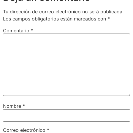
Tu dirección de correo electrónico no será publicada.
Los campos obligatorios están marcados con
*
Comentario
*
Nombre
*
Correo electrónico
*