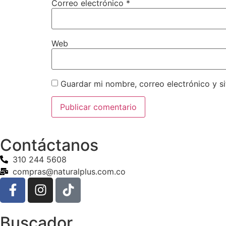
Correo electrónico
*
Web
Guardar mi nombre, correo electrónico y s
Contáctanos
310 244 5608
compras@naturalplus.com.co
Buscador