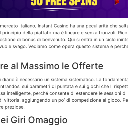
mercato italiano, Instant Casino ha una peculiarità che salta
 Il principio della piattaforma è lineare e senza fronzoli. Ric
stione di bonus di benvenuto. Qui si entra in un ciclo inint
 vuole svago. Vediamo come opera questo sistema e perché
are al Massimo le Offerte
ni diarie è necessario un sistema sistematico. La fondame
ntrandosi sui parametri di puntata e sui giochi che li rispet
a intelligente, perché consente di estendere le sessioni di i
à di vittoria, aggiungendo un po’ di competizione al gioco. 
ce preziose.
ei Giri Omaggio