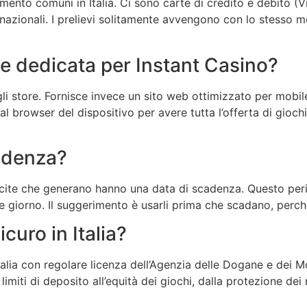
ento comuni in Italia. Ci sono carte di credito e debito (Vi
 nazionali. I prelievi solitamente avvengono con lo stesso m
le dedicata per Instant Casino?
i store. Fornisce invece un sito web ottimizzato per mobile
al browser del dispositivo per avere tutta l’offerta di gioch
cadenza?
incite che generano hanno una data di scadenza. Questo peri
giorno. Il suggerimento è usarli prima che scadano, perch
curo in Italia?
 Italia con regolare licenza dell’Agenzia delle Dogane e dei 
 limiti di deposito all’equità dei giochi, dalla protezione dei 