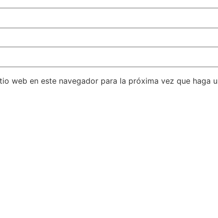
itio web en este navegador para la próxima vez que haga 