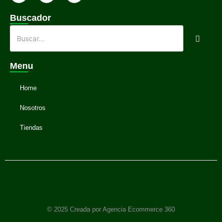
Buscador
Menu
Home
Nosotros
Tiendas
© 2025 Creada por Agencia Ecommerce 360