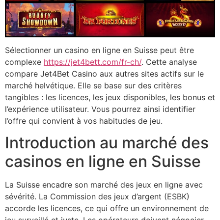
Sélectionner un casino en ligne en Suisse peut être
complexe
https://jet4bett.com/fr-ch/
. Cette analyse
compare Jet4Bet Casino aux autres sites actifs sur le
marché helvétique. Elle se base sur des critères
tangibles : les licences, les jeux disponibles, les bonus et
l’expérience utilisateur. Vous pourrez ainsi identifier
l’offre qui convient à vos habitudes de jeu.
Introduction au marché des
casinos en ligne en Suisse
La Suisse encadre son marché des jeux en ligne avec
sévérité. La Commission des jeux d’argent (ESBK)
accorde les licences, ce qui offre un environnement de