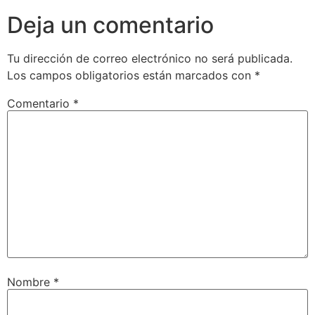
Deja un comentario
Tu dirección de correo electrónico no será publicada.
Los campos obligatorios están marcados con
*
Comentario
*
Nombre
*