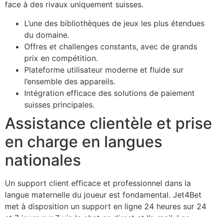
face à des rivaux uniquement suisses.
L’une des bibliothèques de jeux les plus étendues
du domaine.
Offres et challenges constants, avec de grands
prix en compétition.
Plateforme utilisateur moderne et fluide sur
l’ensemble des appareils.
Intégration efficace des solutions de paiement
suisses principales.
Assistance clientèle et prise
en charge en langues
nationales
Un support client efficace et professionnel dans la
langue maternelle du joueur est fondamental. Jet4Bet
met à disposition un support en ligne 24 heures sur 24