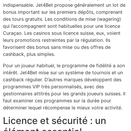
indispensable. Jet4Bet propose généralement un lot de
bonus important sur les premiers dépôts, comprenant
des tours gratuits. Les conditions de mise (wagering)
qui l’accompagnent sont habituelles pour une licence
Curaçao. Les casinos sous licence suisse, eux, voient
leurs promotions restreintes par la régulation. Ils
favorisent des bonus sans mise ou des offres de
cashback, plus simples.
Pour un joueur habituel, le programme de fidélité a son
intérêt. Jet4Bet mise sur un système de tournois et un
cashback régulier. D’autres marques développent des
programmes VIP très personnalisés, avec des
gestionnaires attitrés pour les grands joueurs suisses. Il
faut examiner ces programmes sur la durée pour
déterminer lequel récompense le mieux votre activité.
Licence et sécurité : un