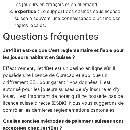
les joueurs en français et en allemand.
Expertise
: Le support des casinos sous licence
suisse a souvent une connaissance plus fine des
règles locales.
Questions fréquentes
Jet4Bet est-ce que c’est réglementaire et fiable pour
les joueurs habitant en Suisse ?
Effectivement, Jet4Bet est un casino en ligne sûr. Il
possède une licence de Curaçao et applique un
chiffrement SSL pour garantir vos données. Il est
autorisé pour les joueurs suisses de s’y inscrire et d’y
jouer. Il est important de noter qu’il ne possède pas de
licence suisse directe (ESBK). Nous vous suggérons de
contrôler les dernières réglementations cantonales.
Quelles sont les méthodes de paiement suisses sont
acceptées chez Jet4Bet ?