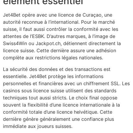
élément essentiel
Jet4Bet opère avec une licence de Curaçao, une
autorité reconnue à l’international. Pour le marché
suisse, il faut aussi contrôler la conformité avec les
attentes de l’ESBK. D’autres marques, à l’image de
Swiss4Win ou Jackpot.ch, détiennent directement la
licence suisse. Cette dernière assure une adhésion
complète aux restrictions légales nationales.
La sécurité des données et des transactions est
essentielle. Jet4Bet protège les informations
personnelles et financières avec un chiffrement SSL. Les
casinos sous licence suisse utilisent des standards
techniques tout aussi stricts. Le choix final oppose
souvent la flexibilité d’une licence internationale à la
conformité totale d’une licence helvétique. Cette
dernière génère généralement une confiance plus
immédiate aux joueurs suisses.