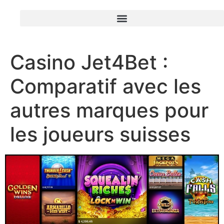
Casino Jet4Bet :
Comparatif avec les
autres marques pour
les joueurs suisses