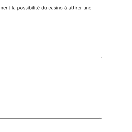
nt la possibilité du casino à attirer une