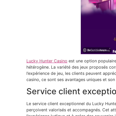
Lucky Hunter Casino
est une option populaire
hétérogène. La variété des jeux proposés cor
l’expérience de jeu, les clients peuvent appré
casino, ce sont ses avantages uniques et son 
Service client excepti
Le service client exceptionnel du Lucky Hunter
perçoivent valorisés et accompagnés. Cet att
l’expérience ludique et à créer des souvenirs 