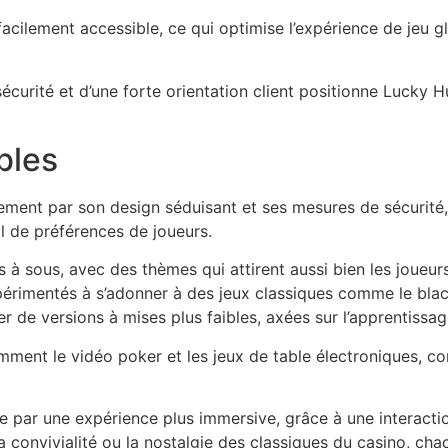
t facilement accessible, ce qui optimise l’expérience de je
sécurité et d’une forte orientation client positionne Luck
bles
ement par son design séduisant et ses mesures de sécurité,
il de préférences de joueurs.
à sous, avec des thèmes qui attirent aussi bien les joueur
périmentés à s’adonner à des jeux classiques comme le blackj
 de versions à mises plus faibles, axées sur l’apprentissag
mment le vidéo poker et les jeux de table électroniques, co
ue par une expérience plus immersive, grâce à une interactio
la convivialité ou la nostalgie des classiques du casino, c