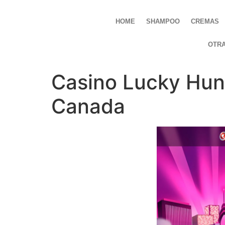
HOME
SHAMPOO
CREMAS
OTR
Casino Lucky Hunt
Canada