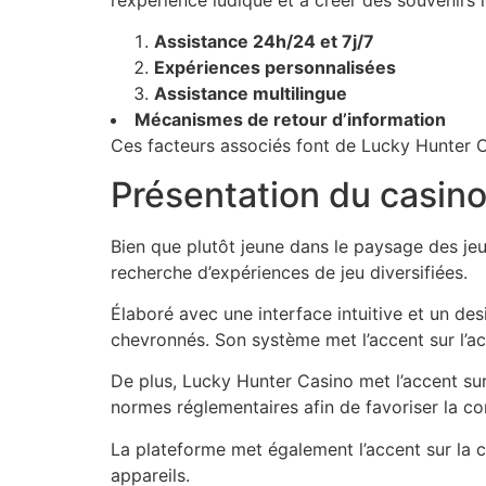
Assistance 24h/24 et 7j/7
Expériences personnalisées
Assistance multilingue
Mécanismes de retour d’information
Ces facteurs associés font de Lucky Hunter Cas
Présentation du casin
Bien que plutôt jeune dans le paysage des jeu
recherche d’expériences de jeu diversifiées.
Élaboré avec une interface intuitive et un des
chevronnés. Son système met l’accent sur l’acc
De plus, Lucky Hunter Casino met l’accent sur 
normes réglementaires afin de favoriser la co
La plateforme met également l’accent sur la co
appareils.