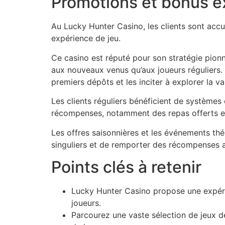
Promotions et bonus ex
Au Lucky Hunter Casino, les clients sont acc
expérience de jeu.
Ce casino est réputé pour son stratégie pionn
aux nouveaux venus qu’aux joueurs réguliers.
premiers dépôts et les inciter à explorer la v
Les clients réguliers bénéficient de systèmes 
récompenses, notamment des repas offerts et 
Les offres saisonnières et les événements thé
singuliers et de remporter des récompenses a
Points clés à retenir
Lucky Hunter Casino propose une expérien
joueurs.
Parcourez une vaste sélection de jeux de