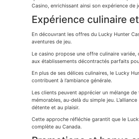
Casino, enrichissant ainsi son expérience de j
Expérience culinaire e
En découvrant les offres du Lucky Hunter Casi
aventures de jeu.
Le casino propose une offre culinaire variée
aux établissements décontractés parfaits pou
En plus de ses délices culinaires, le Lucky 
contribuent à l’ambiance générale.
Les clients peuvent apprécier un mélange de t
mémorables, au-delà du simple jeu. L’alliance
détente et au plaisir.
Cette approche réfléchie garantit que le Luck
complète au Canada.