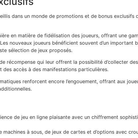
clusifs
ueillis dans un monde de promotions et de bonus exclusifs 
ière en matière de fidélisation des joueurs, offrant une ga
 Les nouveaux joueurs bénéficient souvent d’un important 
aste sélection de jeux proposés.
de récompense qui leur offrent la possibilité d’collecter de
des accès à des manifestations particulières.
matiques renforcent encore l’engouement, offrant aux joueur
dditionnelles.
ce de jeu en ligne plaisante avec un chiffrement sophistiq
 machines à sous, de jeux de cartes et d’options avec crou