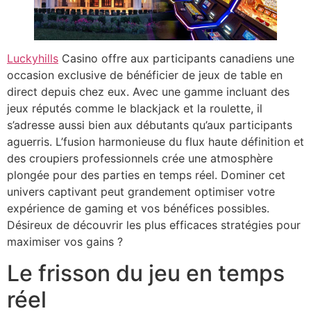
Luckyhills
Casino offre aux participants canadiens une
occasion exclusive de bénéficier de jeux de table en
direct depuis chez eux. Avec une gamme incluant des
jeux réputés comme le blackjack et la roulette, il
s’adresse aussi bien aux débutants qu’aux participants
aguerris. L’fusion harmonieuse du flux haute définition et
des croupiers professionnels crée une atmosphère
plongée pour des parties en temps réel. Dominer cet
univers captivant peut grandement optimiser votre
expérience de gaming et vos bénéfices possibles.
Désireux de découvrir les plus efficaces stratégies pour
maximiser vos gains ?
Le frisson du jeu en temps
réel