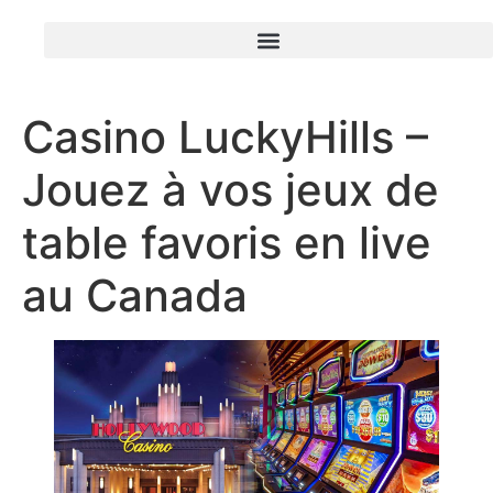
Casino LuckyHills –
Jouez à vos jeux de
table favoris en live
au Canada