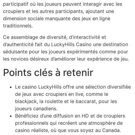
participatif où les joueurs peuvent interagir avec les
croupiers et les autres participants, ajoutant une
dimension sociale manquante des jeux en ligne
traditionnels.
Ce assemblage de diversité, d’interactivité et
d’authenticité fait du LuckyHills Casino une destination
séduisante pour les joueurs expérimentés comme pour
les novices désireux d’améliorer leur expérience de jeu.
Points clés à retenir
Le casino LuckyHills offre une sélection diversifiée
de jeux avec croupiers en live, comme le
blackjack, la roulette et le baccarat, pour les
joueurs canadiens.
Bénéficiez d’une diffusion en HD et de croupiers
professionnels qui recréent une atmosphère de
casino réaliste, où que vous soyez au Canada.