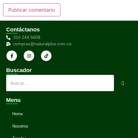
Contáctanos
310 244 5608
compras@naturalplus.com.co
Buscador
Menu
Home
Nosotros