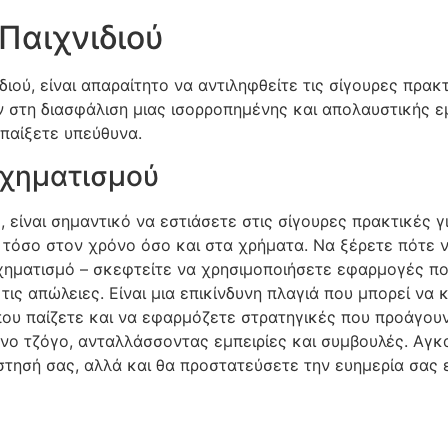
Παιχνιδιού
ιού, είναι απαραίτητο να αντιληφθείτε τις σίγουρες πρακ
 στη διασφάλιση μιας ισορροπημένης και απολαυστικής ε
παίξετε υπεύθυνα.
ιχηματισμού
 είναι σημαντικό να εστιάσετε στις σίγουρες πρακτικές γ
α τόσο στον χρόνο όσο και στα χρήματα. Να ξέρετε πότε 
οιχηματισμό – σκεφτείτε να χρησιμοποιήσετε εφαρμογές 
τις απώλειες. Είναι μια επικίνδυνη πλαγιά που μπορεί να
 που παίζετε και να εφαρμόζετε στρατηγικές που προάγου
νο τζόγο, ανταλλάσσοντας εμπειρίες και συμβουλές. Αγκ
στησή σας, αλλά και θα προστατεύσετε την ευημερία σας