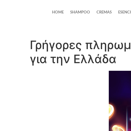
HOME
SHAMPOO
CREMAS
ESENC
Γρήγορες πληρωμές
για την Ελλάδα