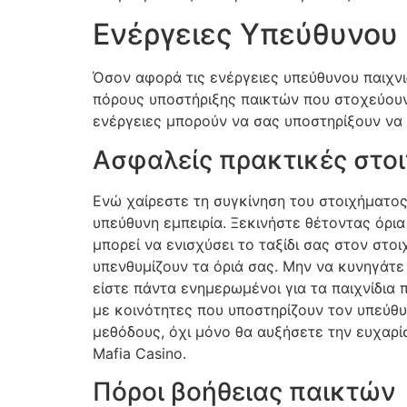
Ενέργειες Υπεύθυνου 
Όσον αφορά τις ενέργειες υπεύθυνου παιχνιδ
πόρους υποστήριξης παικτών που στοχεύουν
ενέργειες μπορούν να σας υποστηρίξουν να 
Ασφαλείς πρακτικές στο
Ενώ χαίρεστε τη συγκίνηση του στοιχήματος,
υπεύθυνη εμπειρία. Ξεκινήστε θέτοντας όρι
μπορεί να ενισχύσει το ταξίδι σας στον στ
υπενθυμίζουν τα όριά σας. Μην να κυνηγάτε 
είστε πάντα ενημερωμένοι για τα παιχνίδια
με κοινότητες που υποστηρίζουν τον υπεύθυ
μεθόδους, όχι μόνο θα αυξήσετε την ευχαρί
Mafia Casino.
Πόροι βοήθειας παικτών