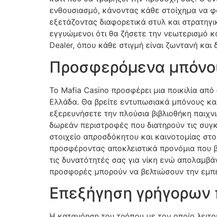
ενθουσιασμό, κάνοντας κάθε στοίχημα να φα
εξετάζοντας διαφορετικά στυλ και στρατηγικέ
εγγυώμενοι ότι θα ζήσετε την νεωτερισμό κ
Dealer, όπου κάθε στιγμή είναι ζωντανή και 
Προσφερόμενα μπόνο
Το Mafia Casino προσφέρει μια ποικιλία απ
Ελλάδα. Θα βρείτε εντυπωσιακά μπόνους καλ
εξερευνήσετε την πλούσια βιβλιοθήκη παιχνι
δωρεάν περιστροφές που διατηρούν τις συγκ
στοιχείο απροσδόκητου και καινοτομίας στο
προσφέροντας αποκλειστικά προνόμια που β
τις δυνατότητές σας για νίκη ενώ απολαμβάν
προσφορές μπορούν να βελτιώσουν την εμπε
Επεξήγηση γρήγορων
Η κατανόηση του τρόπου με τον οποίο λειτου