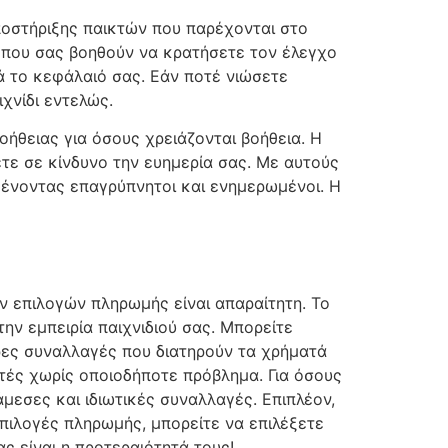
υποστήριξης παικτών που παρέχονται στο
ία που σας βοηθούν να κρατήσετε τον έλεγχο
κά το κεφάλαιό σας. Εάν ποτέ νιώσετε
χνίδι εντελώς.
ήθειας για όσους χρειάζονται βοήθεια. Η
ετε σε κίνδυνο την ευημερία σας. Με αυτούς
μένοντας επαγρύπνητοι και ενημερωμένοι. Η
ν επιλογών πληρωμής είναι απαραίτητη. Το
ην εμπειρία παιχνιδιού σας. Μπορείτε
ορες συναλλαγές που διατηρούν τα χρήματά
κτές χωρίς οποιοδήποτε πρόβλημα. Για όσους
μεσες και ιδιωτικές συναλλαγές. Επιπλέον,
επιλογές πληρωμής, μπορείτε να επιλέξετε
ς είναι η προτεραιότητά τους!