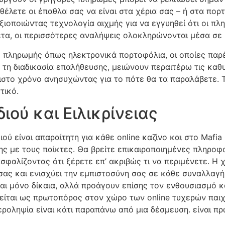
 θέλετε οι έπαθλα σας να είναι στα χέρια σας – ή στα πορ
ξιοποιώντας τεχνολογία αιχμής για να εγγυηθεί ότι οι π
ετα, οι περισσότερες αναλήψεις ολοκληρώνονται μέσα σε 
ς πληρωμής όπως ηλεκτρονικά πορτοφόλια, οι οποίες πα
 τη διαδικασία επαλήθευσης, μειώνουν περαιτέρω τις καθ
χιστο χρόνο ανησυχώντας για το πότε θα τα παραλάβετε. Τ
τικό.
ιού και Ειλικρίνειας
ιού είναι απαραίτητη για κάθε online καζίνο και στο Mafi
ς με τους παίκτες. Θα βρείτε επικαιροποιημένες πληροφορ
ασφαλίζοντας ότι ξέρετε επ’ ακριβώς τι να περιμένετε. 
ας και ενισχύει την εμπιστοσύνη σας σε κάθε συναλλαγή
ίναι μόνο δίκαια, αλλά προάγουν επίσης τον ενθουσιασμό κ
τείται ως πρωτοπόρος στον χώρο των online τυχερών παιχ
μεροληψία είναι κάτι παραπάνω από μια δέσμευση. είναι 