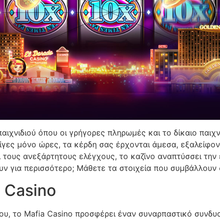
παιχνιδιού όπου οι γρήγορες πληρωμές και το δίκαιο παιχν
λίγες μόνο ώρες, τα κέρδη σας έρχονται άμεσα, εξαλείφον
 τους ανεξάρτητους ελέγχους, το καζίνο αναπτύσσει την
ουν για περισσότερο; Μάθετε τα στοιχεία που συμβάλλουν
 Casino
γου, το Mafia Casino προσφέρει έναν συναρπαστικό συνδ