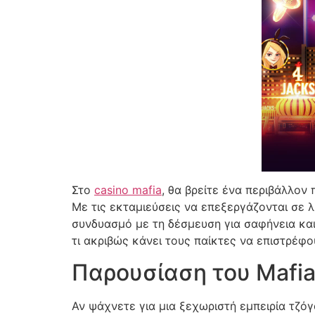
Στο
casino mafia
, θα βρείτε ένα περιβάλλον 
Με τις εκταμιεύσεις να επεξεργάζονται σε 
συνδυασμό με τη δέσμευση για σαφήνεια και
τι ακριβώς κάνει τους παίκτες να επιστρέφ
Παρουσίαση του Mafia
Αν ψάχνετε για μια ξεχωριστή εμπειρία τζό