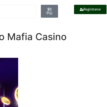
$
0
Registrarse
0
ο Mafia Casino