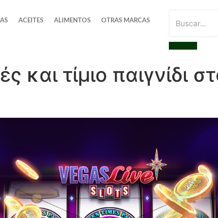
IAS
ACEITES
ALIMENTOS
OTRAS MARCAS
 και τίμιο παιγνίδι στ