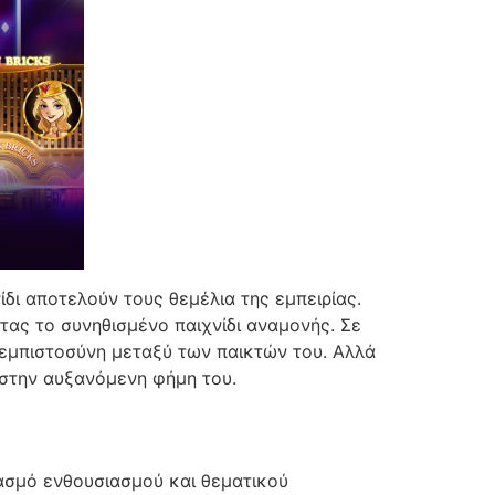
ίδι αποτελούν τους θεμέλια της εμπειρίας.
τας το συνηθισμένο παιχνίδι αναμονής. Σε
 εμπιστοσύνη μεταξύ των παικτών του. Αλλά
 στην αυξανόμενη φήμη του.
υασμό ενθουσιασμού και θεματικού