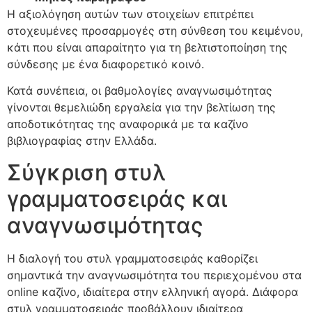
Η αξιολόγηση αυτών των στοιχείων επιτρέπει
στοχευμένες προσαρμογές στη σύνθεση του κειμένου,
κάτι που είναι απαραίτητο για τη βελτιστοποίηση της
σύνδεσης με ένα διαφορετικό κοινό.
Κατά συνέπεια, οι βαθμολογίες αναγνωσιμότητας
γίνονται θεμελιώδη εργαλεία για την βελτίωση της
αποδοτικότητας της αναφορικά με τα καζίνο
βιβλιογραφίας στην Ελλάδα.
Σύγκριση στυλ
γραμματοσειράς και
αναγνωσιμότητας
Η διαλογή του στυλ γραμματοσειράς καθορίζει
σημαντικά την αναγνωσιμότητα του περιεχομένου στα
online καζίνο, ιδιαίτερα στην ελληνική αγορά. Διάφορα
στυλ γραμματοσειράς προβάλλουν ιδιαίτερα