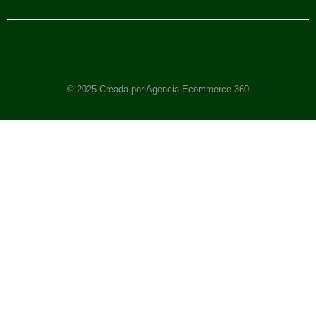
© 2025 Creada por Agencia Ecommerce 360