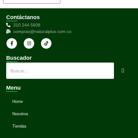
Contáctanos
310 244 5608
compras@naturalplus.com.co
Buscador
Menu
Home
Nosotros
Tiendas