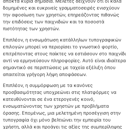
αποκτά κύρια σημασία. Μελέτες δείχνουν ότι οι καλά
δομημένες και ευκρινείς γραμματοσειρές ενισχύουν
την αφοσίωση των χρηστών, επηρεάζοντας πιθανώς
την επιδόσεις των παιχνιδιών και τα ποσοστά
πιστότητας των χρηστών.
Επιπλέον, η ενσωμάτωση κατάλληλων τυπογραφικών
επιλογών μπορεί να περιορίσει το γνωστικό φορτίο,
επιτρέποντας στους παίκτες να εστιάσουν στο παιχνίδι
αντί να ερμηνεύσουν πληροφορίες. Αυτό είναι ιδιαίτερα
σημαντικό σε περιπτώσεις με ταχεία εξέλιξη όπου
απαιτείται γρήγορη λήψη αποφάσεων.
Επιπλέον, η συμμόρφωση με τα κανόνες
προσβασιμότητας υποχρεώνει στις πλατφόρμες να
κατευθύνονται σε ένα ετερογενές κοινό,
ενσωματώνοντας των χρηστών με προβλήματα
όρασης. Επομένως, μια μελετημένη προσέγγιση στην
τυπογραφία όχι μόνο βελτιώνει την εμπειρία του
χρήστη, αλλά και προάγει τις αξίες της συμπερίληψης