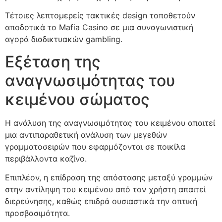
Τέτοιες λεπτομερείς τακτικές design τοποθετούν
αποδοτικά το Mafia Casino σε μια συναγωνιστική
αγορά διαδικτυακών gambling.
Εξέταση της
αναγνωσιμότητας του
κειμένου σώματος
Η ανάλυση της αναγνωσιμότητας του κειμένου απαιτεί
μια αντιπαραθετική ανάλυση των μεγεθών
γραμματοσειρών που εφαρμόζονται σε ποικίλα
περιβάλλοντα καζίνο.
Επιπλέον, η επίδραση της απόστασης μεταξύ γραμμών
στην αντίληψη του κειμένου από τον χρήστη απαιτεί
διερεύνησης, καθώς επιδρά ουσιαστικά την οπτική
προσβασιμότητα.