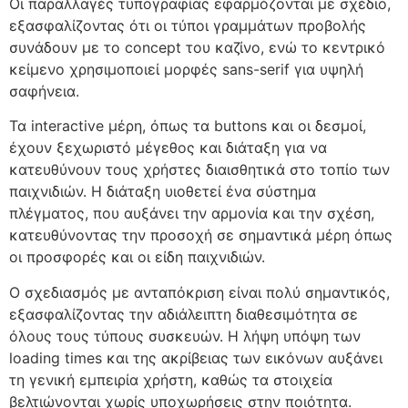
Οι παραλλαγές τυπογραφίας εφαρμόζονται με σχέδιο,
εξασφαλίζοντας ότι οι τύποι γραμμάτων προβολής
συνάδουν με το concept του καζίνο, ενώ το κεντρικό
κείμενο χρησιμοποιεί μορφές sans-serif για υψηλή
σαφήνεια.
Τα interactive μέρη, όπως τα buttons και οι δεσμοί,
έχουν ξεχωριστό μέγεθος και διάταξη για να
κατευθύνουν τους χρήστες διαισθητικά στο τοπίο των
παιχνιδιών. Η διάταξη υιοθετεί ένα σύστημα
πλέγματος, που αυξάνει την αρμονία και την σχέση,
κατευθύνοντας την προσοχή σε σημαντικά μέρη όπως
οι προσφορές και οι είδη παιχνιδιών.
Ο σχεδιασμός με ανταπόκριση είναι πολύ σημαντικός,
εξασφαλίζοντας την αδιάλειπτη διαθεσιμότητα σε
όλους τους τύπους συσκευών. Η λήψη υπόψη των
loading times και της ακρίβειας των εικόνων αυξάνει
τη γενική εμπειρία χρήστη, καθώς τα στοιχεία
βελτιώνονται χωρίς υποχωρήσεις στην ποιότητα.