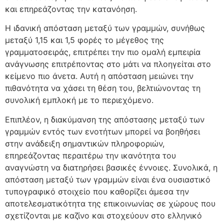
και επηρεάζοντας την κατανόηση.
Η ιδανική απόσταση μεταξύ των γραμμών, συνήθως
μεταξύ 1,15 και 1,5 φορές το μέγεθος της
γραμματοσειράς, επιτρέπει την πιο ομαλή εμπειρία
ανάγνωσης επιτρέποντας στο μάτι να πλοηγείται στο
κείμενο πιο άνετα. Αυτή η απόσταση μειώνει την
πιθανότητα να χάσει τη θέση του, βελτιώνοντας τη
συνολική εμπλοκή με το περιεχόμενο.
Επιπλέον, η διακύμανση της απόστασης μεταξύ των
γραμμών εντός των ενοτήτων μπορεί να βοηθήσει
στην ανάδειξη σημαντικών πληροφοριών,
επηρεάζοντας περαιτέρω την ικανότητα του
αναγνώστη να διατηρήσει βασικές έννοιες. Συνολικά, η
απόσταση μεταξύ των γραμμών είναι ένα ουσιαστικό
τυπογραφικό στοιχείο που καθορίζει άμεσα την
αποτελεσματικότητα της επικοινωνίας σε χώρους που
σχετίζονται με καζίνο και στοχεύουν στο ελληνικό