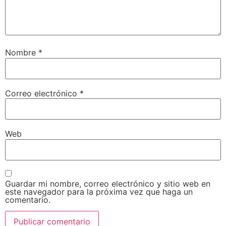
Nombre
*
Correo electrónico
*
Web
Guardar mi nombre, correo electrónico y sitio web en
este navegador para la próxima vez que haga un
comentario.