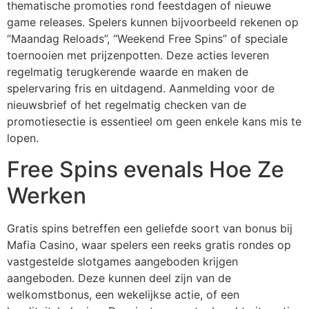
thematische promoties rond feestdagen of nieuwe
game releases. Spelers kunnen bijvoorbeeld rekenen op
“Maandag Reloads”, “Weekend Free Spins” of speciale
toernooien met prijzenpotten. Deze acties leveren
regelmatig terugkerende waarde en maken de
spelervaring fris en uitdagend. Aanmelding voor de
nieuwsbrief of het regelmatig checken van de
promotiesectie is essentieel om geen enkele kans mis te
lopen.
Free Spins evenals Hoe Ze
Werken
Gratis spins betreffen een geliefde soort van bonus bij
Mafia Casino, waar spelers een reeks gratis rondes op
vastgestelde slotgames aangeboden krijgen
aangeboden. Deze kunnen deel zĳn van de
welkomstbonus, een wekelijkse actie, of een