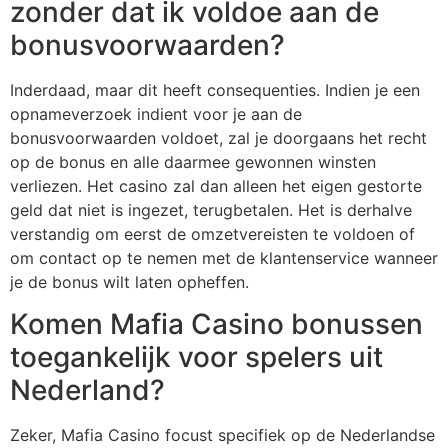
zonder dat ik voldoe aan de
bonusvoorwaarden?
Inderdaad, maar dit heeft consequenties. Indien je een
opnameverzoek indient voor je aan de
bonusvoorwaarden voldoet, zal je doorgaans het recht
op de bonus en alle daarmee gewonnen winsten
verliezen. Het casino zal dan alleen het eigen gestorte
geld dat niet is ingezet, terugbetalen. Het is derhalve
verstandig om eerst de omzetvereisten te voldoen of
om contact op te nemen met de klantenservice wanneer
je de bonus wilt laten opheffen.
Komen Mafia Casino bonussen
toegankelijk voor spelers uit
Nederland?
Zeker, Mafia Casino focust specifiek op de Nederlandse