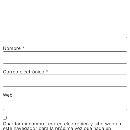
Nombre
*
Correo electrónico
*
Web
Guardar mi nombre, correo electrónico y sitio web en
este navegador para la próxima vez que haga un