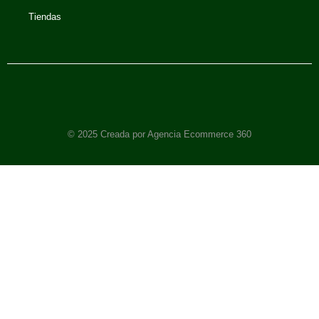
Tiendas
© 2025 Creada por Agencia Ecommerce 360