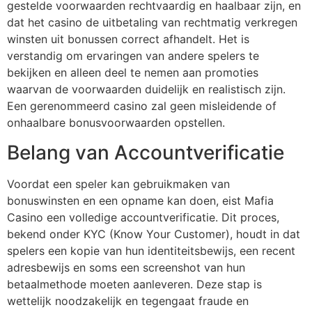
gestelde voorwaarden rechtvaardig en haalbaar zijn, en
dat het casino de uitbetaling van rechtmatig verkregen
winsten uit bonussen correct afhandelt. Het is
verstandig om ervaringen van andere spelers te
bekijken en alleen deel te nemen aan promoties
waarvan de voorwaarden duidelijk en realistisch zijn.
Een gerenommeerd casino zal geen misleidende of
onhaalbare bonusvoorwaarden opstellen.
Belang van Accountverificatie
Voordat een speler kan gebruikmaken van
bonuswinsten en een opname kan doen, eist Mafia
Casino een volledige accountverificatie. Dit proces,
bekend onder KYC (Know Your Customer), houdt in dat
spelers een kopie van hun identiteitsbewijs, een recent
adresbewijs en soms een screenshot van hun
betaalmethode moeten aanleveren. Deze stap is
wettelijk noodzakelijk en tegengaat fraude en