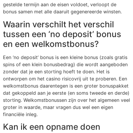
gestelde termijn aan de eisen voldoet, verloopt de
bonus samen met alle daaruit gegenereerde winsten.
Waarin verschilt het verschil
tussen een ‘no deposit’ bonus
en een welkomstbonus?
Een ‘no deposit’ bonus is een kleine bonus (zoals gratis
spins of een klein bonusbedrag) die wordt aangeboden
zonder dat je een storting hoeft te doen. Het is
ontworpen om het casino risicovrij uit te proberen. Een
welkomstbonus daarentegen is een groter bonuspakket
dat gekoppeld aan je eerste (en soms tweede en derde)
storting. Welkomstbonussen zijn over het algemeen veel
groter in waarde, maar vragen dus wel een eigen
financiële inleg.
Kan ik een opname doen