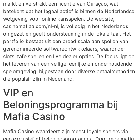
markt en verstrekt een licentie van Curaçao, wat
betekent dat het legaal actief is binnen de Nederlandse
wetgeving voor online kansspelen. De website,
casinomafiaa.com/nl-nl, is volledig in het Nederlands
omgezet en geeft ondersteuning in de lokale taal. Het
portfolio bestaat uit een breed scala aan spellen van
gerenommeerde softwareontwikkelaars, waaronder
slots, tafelspellen en live dealer opties. De focus ligt op
het leveren van een veilige, eerlijke en onderhoudende
spelomgeving, bijgestaan door diverse betaalmethoden
die populair zijn in Nederland.
VIP en
Beloningsprogramma bij
Mafia Casino
Mafia Casino waardeert zijn meest loyale spelers via
een exclusief of beloningsprogramma. Door regelmatig