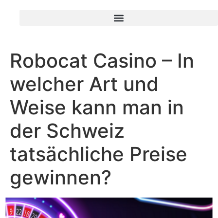
Robocat Casino – In
welcher Art und
Weise kann man in
der Schweiz
tatsächliche Preise
gewinnen?