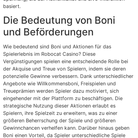
basiert.
Die Bedeutung von Boni
und Beförderungen
Wie bedeutend sind Boni und Aktionen für das
Spielerlebnis im Robocat Casino? Diese
Vergünstigungen spielen eine entscheidende Rolle bei
der Akquise und Treue von Spielern, indem sie deren
potenzielle Gewinne verbessern. Dank unterschiedlicher
Angebote wie Willkommensboni, Freispielen und
Treueprämien werden Spieler dazu motiviert, sich
eingehender mit der Plattform zu beschäftigen. Die
strategische Nutzung dieser Aktionen erlaubt es
Spielern, ihre Spielzeit zu erweitern, was zu einer
größeren Beherrschung der Spiele und größeren
Gewinnchancen verhelfen kann. Darüber hinaus geben
Boni einen Vorteil, da Spieler unterschiedliche Spiele