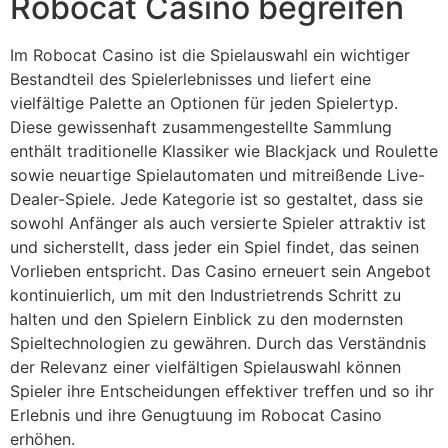
Robocat Casino begreifen
Im Robocat Casino ist die Spielauswahl ein wichtiger
Bestandteil des Spielerlebnisses und liefert eine
vielfältige Palette an Optionen für jeden Spielertyp.
Diese gewissenhaft zusammengestellte Sammlung
enthält traditionelle Klassiker wie Blackjack und Roulette
sowie neuartige Spielautomaten und mitreißende Live-
Dealer-Spiele. Jede Kategorie ist so gestaltet, dass sie
sowohl Anfänger als auch versierte Spieler attraktiv ist
und sicherstellt, dass jeder ein Spiel findet, das seinen
Vorlieben entspricht. Das Casino erneuert sein Angebot
kontinuierlich, um mit den Industrietrends Schritt zu
halten und den Spielern Einblick zu den modernsten
Spieltechnologien zu gewähren. Durch das Verständnis
der Relevanz einer vielfältigen Spielauswahl können
Spieler ihre Entscheidungen effektiver treffen und so ihr
Erlebnis und ihre Genugtuung im Robocat Casino
erhöhen.