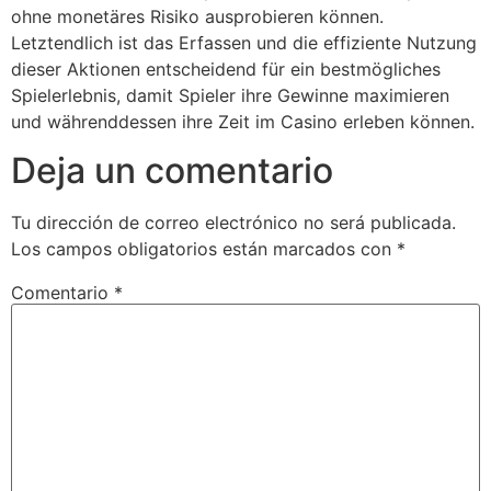
ohne monetäres Risiko ausprobieren können.
Letztendlich ist das Erfassen und die effiziente Nutzung
dieser Aktionen entscheidend für ein bestmögliches
Spielerlebnis, damit Spieler ihre Gewinne maximieren
und währenddessen ihre Zeit im Casino erleben können.
Deja un comentario
Tu dirección de correo electrónico no será publicada.
Los campos obligatorios están marcados con
*
Comentario
*