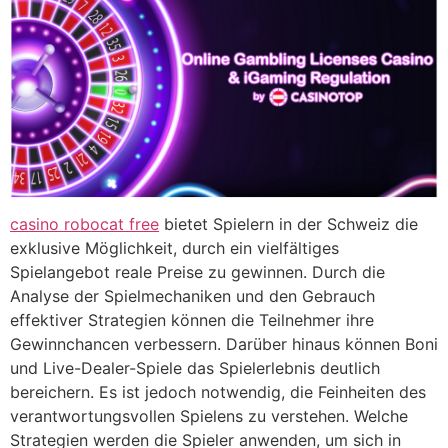
casino robocat free
bietet Spielern in der Schweiz die
exklusive Möglichkeit, durch ein vielfältiges
Spielangebot reale Preise zu gewinnen. Durch die
Analyse der Spielmechaniken und den Gebrauch
effektiver Strategien können die Teilnehmer ihre
Gewinnchancen verbessern. Darüber hinaus können Boni
und Live-Dealer-Spiele das Spielerlebnis deutlich
bereichern. Es ist jedoch notwendig, die Feinheiten des
verantwortungsvollen Spielens zu verstehen. Welche
Strategien werden die Spieler anwenden, um sich in