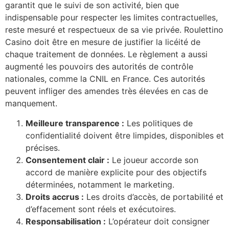
garantit que le suivi de son activité, bien que
indispensable pour respecter les limites contractuelles,
reste mesuré et respectueux de sa vie privée. Roulettino
Casino doit être en mesure de justifier la licéité de
chaque traitement de données. Le règlement a aussi
augmenté les pouvoirs des autorités de contrôle
nationales, comme la CNIL en France. Ces autorités
peuvent infliger des amendes très élevées en cas de
manquement.
Meilleure transparence :
Les politiques de
confidentialité doivent être limpides, disponibles et
précises.
Consentement clair :
Le joueur accorde son
accord de manière explicite pour des objectifs
déterminées, notamment le marketing.
Droits accrus :
Les droits d’accès, de portabilité et
d’effacement sont réels et exécutoires.
Responsabilisation :
L’opérateur doit consigner