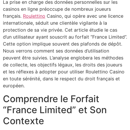
La prise en charge des données personnelles sur les
casinos en ligne préoccupe de nombreux joueurs
français.
Roulettino
Casino, qui opère avec une licence
internationale, séduit une clientèle vigilante à la
protection de sa vie privée. Cet article étudie le cas
d’un utilisateur ayant souscrit au forfait “France Limited”.
Cette option implique souvent des plafonds de dépôt.
Nous verrons comment ses données d’utilisation
peuvent être suivies. L’analyse englobera les méthodes
de collecte, les objectifs légaux, les droits des joueurs
et les réflexes à adopter pour utiliser Roulettino Casino
en toute sérénité, dans le respect du droit français et
européen.
Comprendre le Forfait
“France Limited” et Son
Contexte