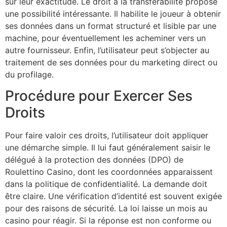
sur leur exactitude. Le droit à la transférabilité propose
une possibilité intéressante. Il habilite le joueur à obtenir
ses données dans un format structuré et lisible par une
machine, pour éventuellement les acheminer vers un
autre fournisseur. Enfin, l’utilisateur peut s’objecter au
traitement de ses données pour du marketing direct ou
du profilage.
Procédure pour Exercer Ses
Droits
Pour faire valoir ces droits, l’utilisateur doit appliquer
une démarche simple. Il lui faut généralement saisir le
délégué à la protection des données (DPO) de
Roulettino Casino, dont les coordonnées apparaissent
dans la politique de confidentialité. La demande doit
être claire. Une vérification d’identité est souvent exigée
pour des raisons de sécurité. La loi laisse un mois au
casino pour réagir. Si la réponse est non conforme ou