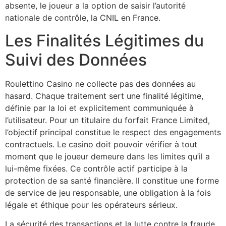
absente, le joueur a la option de saisir l’autorité
nationale de contrôle, la CNIL en France.
Les Finalités Légitimes du
Suivi des Données
Roulettino Casino ne collecte pas des données au
hasard. Chaque traitement sert une finalité légitime,
définie par la loi et explicitement communiquée à
l’utilisateur. Pour un titulaire du forfait France Limited,
l’objectif principal constitue le respect des engagements
contractuels. Le casino doit pouvoir vérifier à tout
moment que le joueur demeure dans les limites qu’il a
lui-même fixées. Ce contrôle actif participe à la
protection de sa santé financière. Il constitue une forme
de service de jeu responsable, une obligation à la fois
légale et éthique pour les opérateurs sérieux.
La sécurité des transactions et la lutte contre la fraude