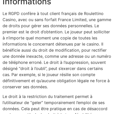
Informations
Le RGPD confère à tout client français de Roulettino
Casino, avec ou sans forfait France Limited, une gamme
de droits pour gérer ses données personnelles. Le
premier est le droit d’obtention. Le joueur peut solliciter
à n’importe quel moment une copie de toutes les
informations le concernant détenues par le casino. Il
bénéficie aussi du droit de modification, pour rectifier
une donnée inexacte, comme une adresse ou un numéro
de téléphone erroné. Le droit à l’suppression, souvent
désigné “droit à l’oubli”, peut s’exercer dans certains
cas. Par exemple, si le joueur résilie son compte
définitivement et qu’aucune obligation légale ne force à
conserver ses données.
Le droit à la restriction du traitement permet à
l’utilisateur de “geler” temporairement l’emploi de ses
données. Cela peut être pratique en cas de désaccord