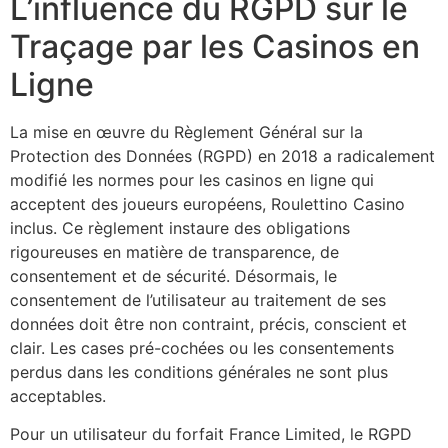
L’influence du RGPD sur le
Traçage par les Casinos en
Ligne
La mise en œuvre du Règlement Général sur la
Protection des Données (RGPD) en 2018 a radicalement
modifié les normes pour les casinos en ligne qui
acceptent des joueurs européens, Roulettino Casino
inclus. Ce règlement instaure des obligations
rigoureuses en matière de transparence, de
consentement et de sécurité. Désormais, le
consentement de l’utilisateur au traitement de ses
données doit être non contraint, précis, conscient et
clair. Les cases pré-cochées ou les consentements
perdus dans les conditions générales ne sont plus
acceptables.
Pour un utilisateur du forfait France Limited, le RGPD