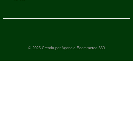
© 2025 Creada por Agencia Ecommerce 360