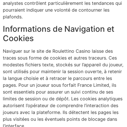
analystes contrôlent particulièrement les tendances qui
pourraient indiquer une volonté de contourner les
plafonds.
Informations de Navigation et
Cookies
Naviguer sur le site de Roulettino Casino laisse des
traces sous forme de cookies et autres traceurs. Ces
modestes fichiers texte, stockés sur l’appareil du joueur,
sont utilisés pour maintenir la session ouverte, à retenir
la langue choisie et à retracer le parcours entre les
pages. Pour un joueur sous forfait France Limited, ils
sont essentiels pour assurer un suivi continu de ses
limites de session ou de dépôt. Les cookies analytiques
autorisent l’opérateur de comprendre l’interaction des
joueurs avec la plateforme. Ils détectent les pages les
plus visitées ou les éventuels points de blocage dans
l’interface.