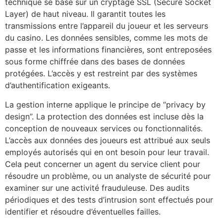
technique se base sur un cryptage SSL (Secure Socket
Layer) de haut niveau. Il garantit toutes les
transmissions entre l’appareil du joueur et les serveurs
du casino. Les données sensibles, comme les mots de
passe et les informations financières, sont entreposées
sous forme chiffrée dans des bases de données
protégées. L’accès y est restreint par des systèmes
d’authentification exigeants.
La gestion interne applique le principe de “privacy by
design”. La protection des données est incluse dès la
conception de nouveaux services ou fonctionnalités.
L’accès aux données des joueurs est attribué aux seuls
employés autorisés qui en ont besoin pour leur travail.
Cela peut concerner un agent du service client pour
résoudre un problème, ou un analyste de sécurité pour
examiner sur une activité frauduleuse. Des audits
périodiques et des tests d’intrusion sont effectués pour
identifier et résoudre d’éventuelles failles.