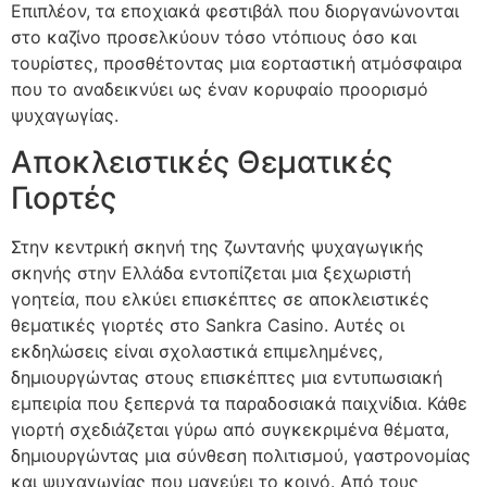
Επιπλέον, τα εποχιακά φεστιβάλ που διοργανώνονται
στο καζίνο προσελκύουν τόσο ντόπιους όσο και
τουρίστες, προσθέτοντας μια εορταστική ατμόσφαιρα
που το αναδεικνύει ως έναν κορυφαίο προορισμό
ψυχαγωγίας.
Αποκλειστικές Θεματικές
Γιορτές
Στην κεντρική σκηνή της ζωντανής ψυχαγωγικής
σκηνής στην Ελλάδα εντοπίζεται μια ξεχωριστή
γοητεία, που ελκύει επισκέπτες σε αποκλειστικές
θεματικές γιορτές στο Sankra Casino. Αυτές οι
εκδηλώσεις είναι σχολαστικά επιμελημένες,
δημιουργώντας στους επισκέπτες μια εντυπωσιακή
εμπειρία που ξεπερνά τα παραδοσιακά παιχνίδια. Κάθε
γιορτή σχεδιάζεται γύρω από συγκεκριμένα θέματα,
δημιουργώντας μια σύνθεση πολιτισμού, γαστρονομίας
και ψυχαγωγίας που μαγεύει το κοινό. Από τους