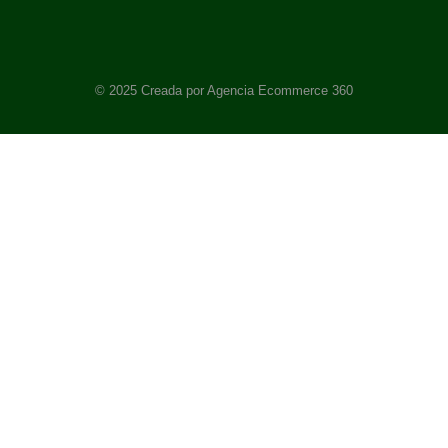
© 2025 Creada por Agencia Ecommerce 360