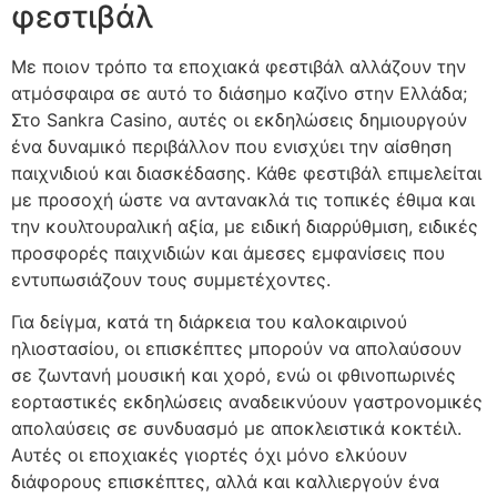
φεστιβάλ
Με ποιον τρόπο τα εποχιακά φεστιβάλ αλλάζουν την
ατμόσφαιρα σε αυτό το διάσημο καζίνο στην Ελλάδα;
Στο Sankra Casino, αυτές οι εκδηλώσεις δημιουργούν
ένα δυναμικό περιβάλλον που ενισχύει την αίσθηση
παιχνιδιού και διασκέδασης. Κάθε φεστιβάλ επιμελείται
με προσοχή ώστε να αντανακλά τις τοπικές έθιμα και
την κουλτουραλική αξία, με ειδική διαρρύθμιση, ειδικές
προσφορές παιχνιδιών και άμεσες εμφανίσεις που
εντυπωσιάζουν τους συμμετέχοντες.
Για δείγμα, κατά τη διάρκεια του καλοκαιρινού
ηλιοστασίου, οι επισκέπτες μπορούν να απολαύσουν
σε ζωντανή μουσική και χορό, ενώ οι φθινοπωρινές
εορταστικές εκδηλώσεις αναδεικνύουν γαστρονομικές
απολαύσεις σε συνδυασμό με αποκλειστικά κοκτέιλ.
Αυτές οι εποχιακές γιορτές όχι μόνο ελκύουν
διάφορους επισκέπτες, αλλά και καλλιεργούν ένα