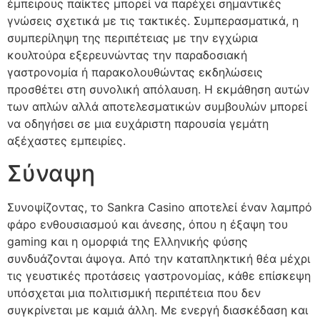
έμπειρους παίκτες μπορεί να παρέχει σημαντικές
γνώσεις σχετικά με τις τακτικές. Συμπερασματικά, η
συμπερίληψη της περιπέτειας με την εγχώρια
κουλτούρα εξερευνώντας την παραδοσιακή
γαστρονομία ή παρακολουθώντας εκδηλώσεις
προσθέτει στη συνολική απόλαυση. Η εκμάθηση αυτών
των απλών αλλά αποτελεσματικών συμβουλών μπορεί
να οδηγήσει σε μια ευχάριστη παρουσία γεμάτη
αξέχαστες εμπειρίες.
Σύναψη
Συνοψίζοντας, το Sankra Casino αποτελεί έναν λαμπρό
φάρο ενθουσιασμού και άνεσης, όπου η έξαψη του
gaming και η ομορφιά της Ελληνικής φύσης
συνδυάζονται άψογα. Από την καταπληκτική θέα μέχρι
τις γευστικές προτάσεις γαστρονομίας, κάθε επίσκεψη
υπόσχεται μια πολιτισμική περιπέτεια που δεν
συγκρίνεται με καμιά άλλη. Με ενεργή διασκέδαση και