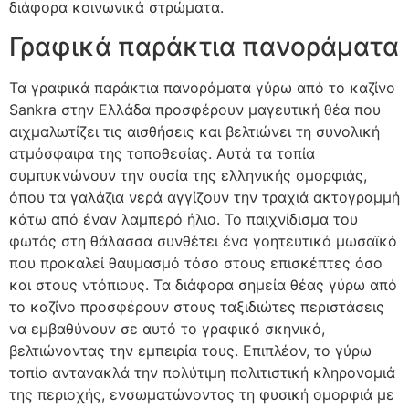
διάφορα κοινωνικά στρώματα.
Γραφικά παράκτια πανοράματα
Τα γραφικά παράκτια πανοράματα γύρω από το καζίνο
Sankra στην Ελλάδα προσφέρουν μαγευτική θέα που
αιχμαλωτίζει τις αισθήσεις και βελτιώνει τη συνολική
ατμόσφαιρα της τοποθεσίας. Αυτά τα τοπία
συμπυκνώνουν την ουσία της ελληνικής ομορφιάς,
όπου τα γαλάζια νερά αγγίζουν την τραχιά ακτογραμμή
κάτω από έναν λαμπερό ήλιο. Το παιχνίδισμα του
φωτός στη θάλασσα συνθέτει ένα γοητευτικό μωσαϊκό
που προκαλεί θαυμασμό τόσο στους επισκέπτες όσο
και στους ντόπιους. Τα διάφορα σημεία θέας γύρω από
το καζίνο προσφέρουν στους ταξιδιώτες περιστάσεις
να εμβαθύνουν σε αυτό το γραφικό σκηνικό,
βελτιώνοντας την εμπειρία τους. Επιπλέον, το γύρω
τοπίο αντανακλά την πολύτιμη πολιτιστική κληρονομιά
της περιοχής, ενσωματώνοντας τη φυσική ομορφιά με