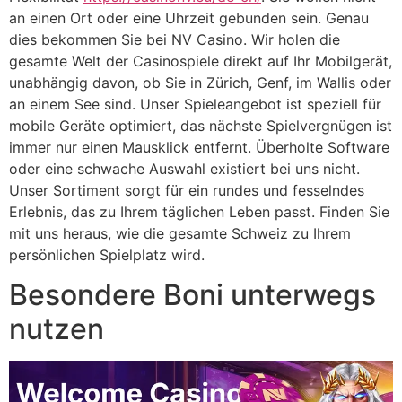
an einen Ort oder eine Uhrzeit gebunden sein. Genau
dies bekommen Sie bei NV Casino. Wir holen die
gesamte Welt der Casinospiele direkt auf Ihr Mobilgerät,
unabhängig davon, ob Sie in Zürich, Genf, im Wallis oder
an einem See sind. Unser Spieleangebot ist speziell für
mobile Geräte optimiert, das nächste Spielvergnügen ist
immer nur einen Mausklick entfernt. Überholte Software
oder eine schwache Auswahl existiert bei uns nicht.
Unser Sortiment sorgt für ein rundes und fesselndes
Erlebnis, das zu Ihrem täglichen Leben passt. Finden Sie
mit uns heraus, wie die gesamte Schweiz zu Ihrem
persönlichen Spielplatz wird.
Besondere Boni unterwegs
nutzen