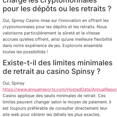
pour les dépôts ou les retraits ?
Oui, Spinsy Casino mise sur l’innovation en offrant les
cryptomonnaies pour les dépôts et les retraits. Nous
valorisons particulièrement la sûreté et la vitesse
accrues qu’elles offrent, ainsi qu’une meilleure flexibilité
dans notre expérience de jeu. Explorons ensemble
toutes les possibilités !
Existe-t-il des limites minimales
de retrait au casino Spinsy ?
Oui, Spinsy
https://www.annualreports.com/HostedData/AnnualRepor
Casino applique des seuils minimales de retrait. Ces
limites peuvent changer selon le moyen de paiement. Il
est toujours préférable de consulter directement leur
site web pour obtenir les détails les plus exactes.