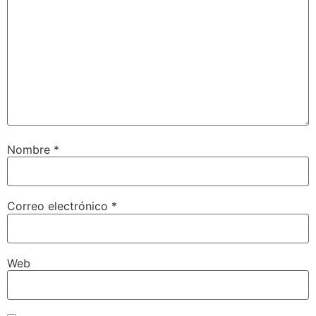
Nombre
*
Correo electrónico
*
Web