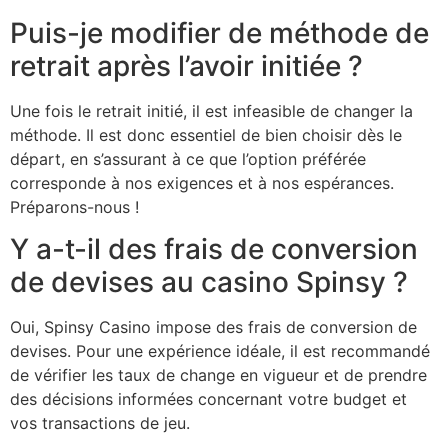
Puis-je modifier de méthode de
retrait après l’avoir initiée ?
Une fois le retrait initié, il est infeasible de changer la
méthode. Il est donc essentiel de bien choisir dès le
départ, en s’assurant à ce que l’option préférée
corresponde à nos exigences et à nos espérances.
Préparons-nous !
Y a-t-il des frais de conversion
de devises au casino Spinsy ?
Oui, Spinsy Casino impose des frais de conversion de
devises. Pour une expérience idéale, il est recommandé
de vérifier les taux de change en vigueur et de prendre
des décisions informées concernant votre budget et
vos transactions de jeu.