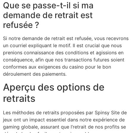
Que se passe-t-il si ma
demande de retrait est
refusée ?
Si notre demande de retrait est refusée, vous recevrons
un courriel expliquant le motif. Il est crucial que nous
prenions connaissance des conditions et agissions en
conséquence, afin que nos transactions futures soient
conformes aux exigences du casino pour le bon
déroulement des paiements.
Aperçu des options de
retraits
Les méthodes de retraits proposées par Spinsy Site de
jeux ont un impact essentiel dans notre expérience de
gaming globale, assurant que l’retrait de nos profits se