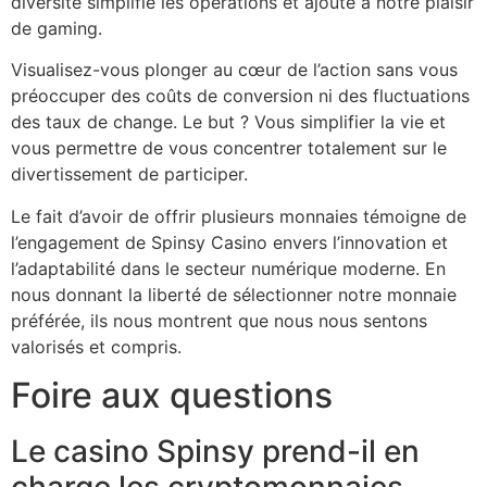
diversité simplifie les opérations et ajoute à notre plaisir
de gaming.
Visualisez-vous plonger au cœur de l’action sans vous
préoccuper des coûts de conversion ni des fluctuations
des taux de change. Le but ? Vous simplifier la vie et
vous permettre de vous concentrer totalement sur le
divertissement de participer.
Le fait d’avoir de offrir plusieurs monnaies témoigne de
l’engagement de Spinsy Casino envers l’innovation et
l’adaptabilité dans le secteur numérique moderne. En
nous donnant la liberté de sélectionner notre monnaie
préférée, ils nous montrent que nous nous sentons
valorisés et compris.
Foire aux questions
Le casino Spinsy prend-il en
charge les cryptomonnaies