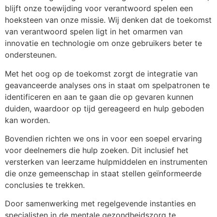
blijft onze toewijding voor verantwoord spelen een
hoeksteen van onze missie. Wij denken dat de toekomst
van verantwoord spelen ligt in het omarmen van
innovatie en technologie om onze gebruikers beter te
ondersteunen.
Met het oog op de toekomst zorgt de integratie van
geavanceerde analyses ons in staat om spelpatronen te
identificeren en aan te gaan die op gevaren kunnen
duiden, waardoor op tijd gereageerd en hulp geboden
kan worden.
Bovendien richten we ons in voor een soepel ervaring
voor deelnemers die hulp zoeken. Dit inclusief het
versterken van leerzame hulpmiddelen en instrumenten
die onze gemeenschap in staat stellen geïnformeerde
conclusies te trekken.
Door samenwerking met regelgevende instanties en
specialisten in de mentale gezondheidszorg te