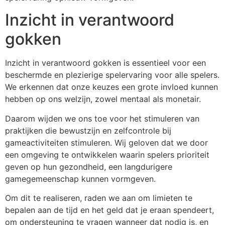
Inzicht in verantwoord
gokken
Inzicht in verantwoord gokken is essentieel voor een
beschermde en plezierige spelervaring voor alle spelers.
We erkennen dat onze keuzes een grote invloed kunnen
hebben op ons welzijn, zowel mentaal als monetair.
Daarom wijden we ons toe voor het stimuleren van
praktijken die bewustzijn en zelfcontrole bij
gameactiviteiten stimuleren. Wij geloven dat we door
een omgeving te ontwikkelen waarin spelers prioriteit
geven op hun gezondheid, een langdurigere
gamegemeenschap kunnen vormgeven.
Om dit te realiseren, raden we aan om limieten te
bepalen aan de tijd en het geld dat je eraan spendeert,
om ondersteuning te vragen wanneer dat nodig is, en