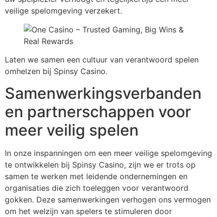
veilige spelomgeving verzekert.
Laten we samen een cultuur van verantwoord spelen
omhelzen bij Spinsy Casino.
Samenwerkingsverbanden
en partnerschappen voor
meer veilig spelen
In onze inspanningen om een meer veilige spelomgeving
te ontwikkelen bij Spinsy Casino, zijn we er trots op
samen te werken met leidende ondernemingen en
organisaties die zich toeleggen voor verantwoord
gokken. Deze samenwerkingen verhogen ons vermogen
om het welzijn van spelers te stimuleren door