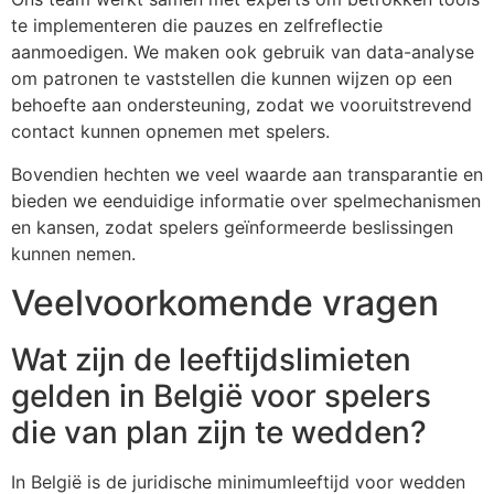
te implementeren die pauzes en zelfreflectie
aanmoedigen. We maken ook gebruik van data-analyse
om patronen te vaststellen die kunnen wijzen op een
behoefte aan ondersteuning, zodat we vooruitstrevend
contact kunnen opnemen met spelers.
Bovendien hechten we veel waarde aan transparantie en
bieden we eenduidige informatie over spelmechanismen
en kansen, zodat spelers geïnformeerde beslissingen
kunnen nemen.
Veelvoorkomende vragen
Wat zijn de leeftijdslimieten
gelden in België voor spelers
die van plan zijn te wedden?
In België is de juridische minimumleeftijd voor wedden