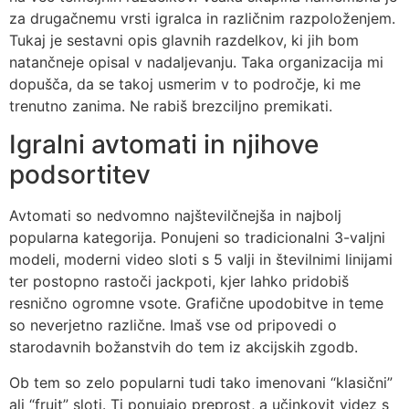
za drugačnemu vrsti igralca in različnim razpoloženjem.
Tukaj je sestavni opis glavnih razdelkov, ki jih bom
natančneje opisal v nadaljevanju. Taka organizacija mi
dopušča, da se takoj usmerim v to področje, ki me
trenutno zanima. Ne rabiš brezciljno premikati.
Igralni avtomati in njihove
podsortitev
Avtomati so nedvomno najštevilčnejša in najbolj
popularna kategorija. Ponujeni so tradicionalni 3-valjni
modeli, moderni video sloti s 5 valji in številnimi linijami
ter postopno rastoči jackpoti, kjer lahko pridobiš
resnično ogromne vsote. Grafične upodobitve in teme
so neverjetno različne. Imaš vse od pripovedi o
starodavnih božanstvih do tem iz akcijskih zgodb.
Ob tem so zelo popularni tudi tako imenovani “klasični”
ali “fruit” sloti. Ti ponujajo preprost, a učinkovit videz s