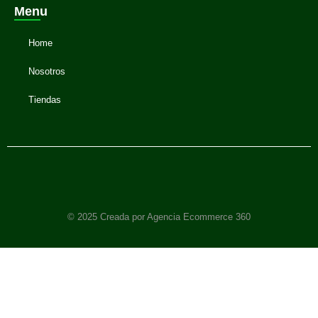
Menu
Home
Nosotros
Tiendas
© 2025 Creada por Agencia Ecommerce 360