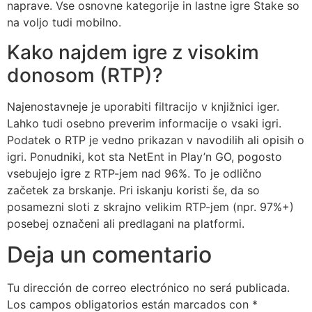
naprave. Vse osnovne kategorije in lastne igre Stake so
na voljo tudi mobilno.
Kako najdem igre z visokim
donosom (RTP)?
Najenostavneje je uporabiti filtracijo v knjižnici iger.
Lahko tudi osebno preverim informacije o vsaki igri.
Podatek o RTP je vedno prikazan v navodilih ali opisih o
igri. Ponudniki, kot sta NetEnt in Play’n GO, pogosto
vsebujejo igre z RTP-jem nad 96%. To je odlično
začetek za brskanje. Pri iskanju koristi še, da so
posamezni sloti z skrajno velikim RTP-jem (npr. 97%+)
posebej označeni ali predlagani na platformi.
Deja un comentario
Tu dirección de correo electrónico no será publicada.
Los campos obligatorios están marcados con
*