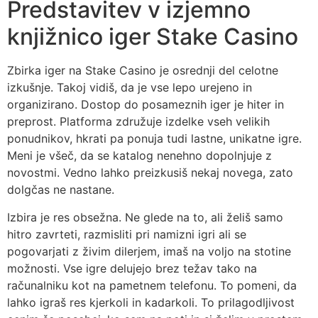
Predstavitev v izjemno
knjižnico iger Stake Casino
Zbirka iger na Stake Casino je osrednji del celotne
izkušnje. Takoj vidiš, da je vse lepo urejeno in
organizirano. Dostop do posameznih iger je hiter in
preprost. Platforma združuje izdelke vseh velikih
ponudnikov, hkrati pa ponuja tudi lastne, unikatne igre.
Meni je všeč, da se katalog nenehno dopolnjuje z
novostmi. Vedno lahko preizkusiš nekaj novega, zato
dolgčas ne nastane.
Izbira je res obsežna. Ne glede na to, ali želiš samo
hitro zavrteti, razmisliti pri namizni igri ali se
pogovarjati z živim dilerjem, imaš na voljo na stotine
možnosti. Vse igre delujejo brez težav tako na
računalniku kot na pametnem telefonu. To pomeni, da
lahko igraš res kjerkoli in kadarkoli. To prilagodljivost