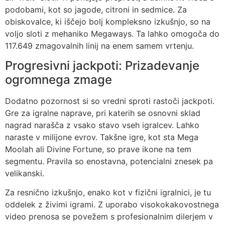
podobami, kot so jagode, citroni in sedmice. Za
obiskovalce, ki iščejo bolj kompleksno izkušnjo, so na
voljo sloti z mehaniko Megaways. Ta lahko omogoča do
117.649 zmagovalnih linij na enem samem vrtenju.
Progresivni jackpoti: Prizadevanje
ogromnega zmage
Dodatno pozornost si so vredni sproti rastoči jackpoti.
Gre za igralne naprave, pri katerih se osnovni sklad
nagrad narašča z vsako stavo vseh igralcev. Lahko
naraste v milijone evrov. Takšne igre, kot sta Mega
Moolah ali Divine Fortune, so prave ikone na tem
segmentu. Pravila so enostavna, potencialni znesek pa
velikanski.
Za resnično izkušnjo, enako kot v fizični igralnici, je tu
oddelek z živimi igrami. Z uporabo visokokakovostnega
video prenosa se povežem s profesionalnim dilerjem v