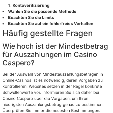
Kontoverifizierung
Wählen Sie die passende Methode
Beachten Sie die Limits
Beachten Sie auf ein fehlerfreies Verhalten
Häufig gestellte Fragen
Wie hoch ist der Mindestbetrag
für Auszahlungen im Casino
Caspero?
Bei der Auswahl von Mindestauszahlungsbeträgen in
Online-Casinos ist es notwendig, deren Vorgaben zu
kontrollieren. Websites setzen in der Regel konkrete
Schwellenwerte vor. Informieren Sie sich daher bei
Casino Caspero über die Vorgaben, um Ihren
niedrigsten Auszahlungsbetrag genau zu bestimmen.
Überprüfen Sie immer die neuesten Bestimmungen.