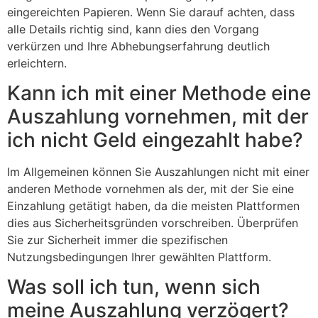
eingereichten Papieren. Wenn Sie darauf achten, dass
alle Details richtig sind, kann dies den Vorgang
verkürzen und Ihre Abhebungserfahrung deutlich
erleichtern.
Kann ich mit einer Methode eine
Auszahlung vornehmen, mit der
ich nicht Geld eingezahlt habe?
Im Allgemeinen können Sie Auszahlungen nicht mit einer
anderen Methode vornehmen als der, mit der Sie eine
Einzahlung getätigt haben, da die meisten Plattformen
dies aus Sicherheitsgründen vorschreiben. Überprüfen
Sie zur Sicherheit immer die spezifischen
Nutzungsbedingungen Ihrer gewählten Plattform.
Was soll ich tun, wenn sich
meine Auszahlung verzögert?