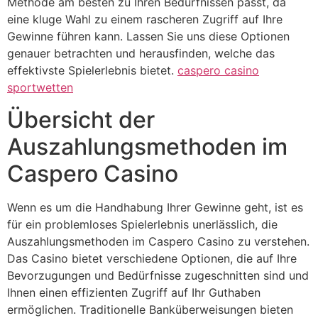
Methode am besten zu Ihren Bedürfnissen passt, da
eine kluge Wahl zu einem rascheren Zugriff auf Ihre
Gewinne führen kann. Lassen Sie uns diese Optionen
genauer betrachten und herausfinden, welche das
effektivste Spielerlebnis bietet.
caspero casino
sportwetten
Übersicht der
Auszahlungsmethoden im
Caspero Casino
Wenn es um die Handhabung Ihrer Gewinne geht, ist es
für ein problemloses Spielerlebnis unerlässlich, die
Auszahlungsmethoden im Caspero Casino zu verstehen.
Das Casino bietet verschiedene Optionen, die auf Ihre
Bevorzugungen und Bedürfnisse zugeschnitten sind und
Ihnen einen effizienten Zugriff auf Ihr Guthaben
ermöglichen. Traditionelle Banküberweisungen bieten