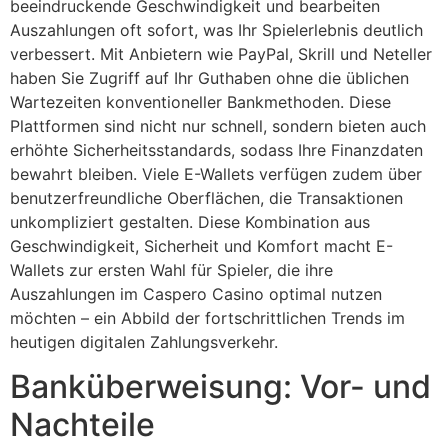
beeindruckende Geschwindigkeit und bearbeiten
Auszahlungen oft sofort, was Ihr Spielerlebnis deutlich
verbessert. Mit Anbietern wie PayPal, Skrill und Neteller
haben Sie Zugriff auf Ihr Guthaben ohne die üblichen
Wartezeiten konventioneller Bankmethoden. Diese
Plattformen sind nicht nur schnell, sondern bieten auch
erhöhte Sicherheitsstandards, sodass Ihre Finanzdaten
bewahrt bleiben. Viele E-Wallets verfügen zudem über
benutzerfreundliche Oberflächen, die Transaktionen
unkompliziert gestalten. Diese Kombination aus
Geschwindigkeit, Sicherheit und Komfort macht E-
Wallets zur ersten Wahl für Spieler, die ihre
Auszahlungen im Caspero Casino optimal nutzen
möchten – ein Abbild der fortschrittlichen Trends im
heutigen digitalen Zahlungsverkehr.
Banküberweisung: Vor- und
Nachteile