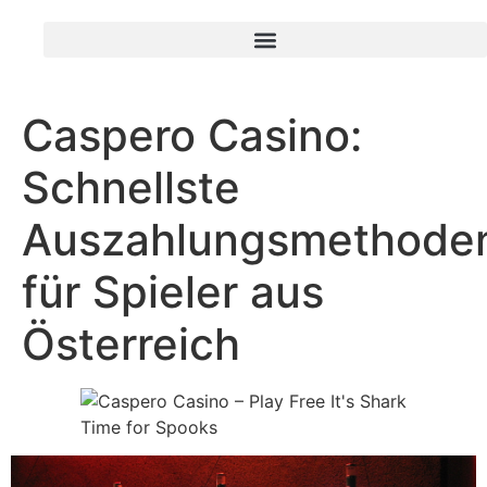
Caspero Casino:
Schnellste
Auszahlungsmethode
für Spieler aus
Österreich