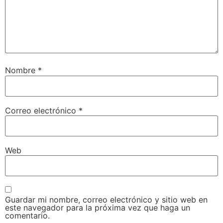
Nombre
*
Correo electrónico
*
Web
Guardar mi nombre, correo electrónico y sitio web en
este navegador para la próxima vez que haga un
comentario.