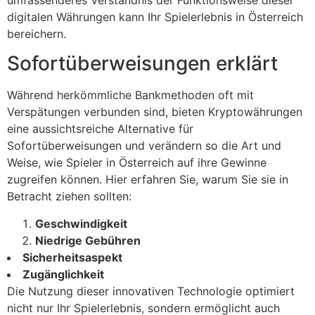
digitalen Währungen kann Ihr Spielerlebnis in Österreich
bereichern.
Sofortüberweisungen erklärt
Während herkömmliche Bankmethoden oft mit
Verspätungen verbunden sind, bieten Kryptowährungen
eine aussichtsreiche Alternative für
Sofortüberweisungen und verändern so die Art und
Weise, wie Spieler in Österreich auf ihre Gewinne
zugreifen können. Hier erfahren Sie, warum Sie sie in
Betracht ziehen sollten:
Geschwindigkeit
Niedrige Gebühren
Sicherheitsaspekt
Zugänglichkeit
Die Nutzung dieser innovativen Technologie optimiert
nicht nur Ihr Spielerlebnis, sondern ermöglicht auch