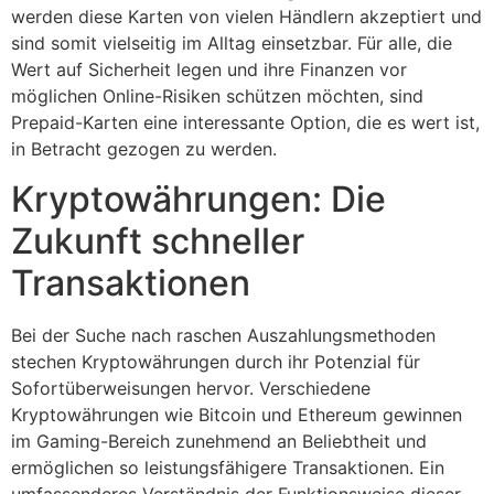
werden diese Karten von vielen Händlern akzeptiert und
sind somit vielseitig im Alltag einsetzbar. Für alle, die
Wert auf Sicherheit legen und ihre Finanzen vor
möglichen Online-Risiken schützen möchten, sind
Prepaid-Karten eine interessante Option, die es wert ist,
in Betracht gezogen zu werden.
Kryptowährungen: Die
Zukunft schneller
Transaktionen
Bei der Suche nach raschen Auszahlungsmethoden
stechen Kryptowährungen durch ihr Potenzial für
Sofortüberweisungen hervor. Verschiedene
Kryptowährungen wie Bitcoin und Ethereum gewinnen
im Gaming-Bereich zunehmend an Beliebtheit und
ermöglichen so leistungsfähigere Transaktionen. Ein
umfassenderes Verständnis der Funktionsweise dieser