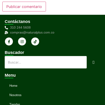
Contáctanos
310 244 5608
compras@naturalplus.com.co
Buscador
Menu
Home
Nosotros
Tiendas