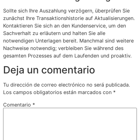
Sollte sich Ihre Auszahlung verzögern, überprüfen Sie
zunächst Ihre Transaktionshistorie auf Aktualisierungen.
Kontaktieren Sie sich an den Kundenservice, um den
Sachverhalt zu erläutern und halten Sie alle
notwendigen Unterlagen bereit. Manchmal sind weitere
Nachweise notwendig; verbleiben Sie während des
gesamten Prozesses auf dem Laufenden und proaktiv.
Deja un comentario
Tu dirección de correo electrónico no será publicada.
Los campos obligatorios están marcados con
*
Comentario
*