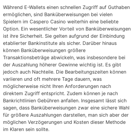
Während E-Wallets einen schnellen Zugriff auf Guthaben
ermöglichen, sind Banküberweisungen bei vielen
Spielern im Caspero Casino weiterhin eine beliebte
Option. Ein wesentlicher Vorteil von Banküberweisungen
ist ihre Sicherheit. Sie gelten aufgrund der Einbindung
etablierter Bankinstitute als sicher. Darüber hinaus
können Banküberweisungen größere
Transaktionsbeträge abwickeln, was insbesondere bei
der Auszahlung höherer Gewinne wichtig ist. Es gibt
jedoch auch Nachteile. Die Bearbeitungszeiten können
variieren und oft mehrere Tage dauern, was
möglicherweise nicht Ihren Anforderungen nach
direktem Zugriff entspricht. Zudem können je nach
Bankrichtlinien Gebühren anfallen. Insgesamt lässt sich
sagen, dass Banküberweisungen zwar eine sichere Wahl
für größere Auszahlungen darstellen, man sich aber der
möglichen Verzögerungen und Kosten dieser Methode
im Klaren sein sollte.