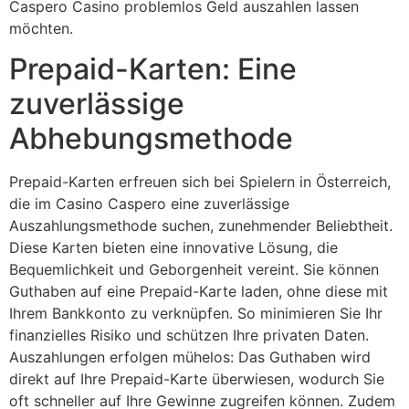
Caspero Casino problemlos Geld auszahlen lassen
möchten.
Prepaid-Karten: Eine
zuverlässige
Abhebungsmethode
Prepaid-Karten erfreuen sich bei Spielern in Österreich,
die im Casino Caspero eine zuverlässige
Auszahlungsmethode suchen, zunehmender Beliebtheit.
Diese Karten bieten eine innovative Lösung, die
Bequemlichkeit und Geborgenheit vereint. Sie können
Guthaben auf eine Prepaid-Karte laden, ohne diese mit
Ihrem Bankkonto zu verknüpfen. So minimieren Sie Ihr
finanzielles Risiko und schützen Ihre privaten Daten.
Auszahlungen erfolgen mühelos: Das Guthaben wird
direkt auf Ihre Prepaid-Karte überwiesen, wodurch Sie
oft schneller auf Ihre Gewinne zugreifen können. Zudem