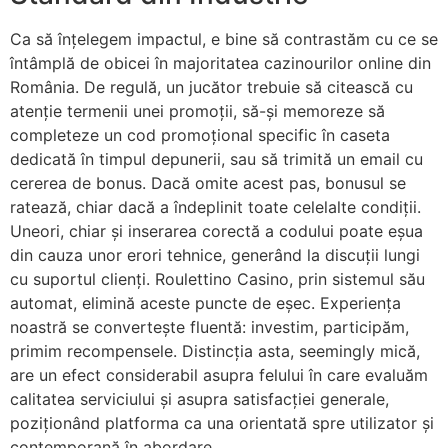
Ca să înțelegem impactul, e bine să contrastăm cu ce se
întâmplă de obicei în majoritatea cazinourilor online din
România. De regulă, un jucător trebuie să citească cu
atenție termenii unei promoții, să-și memoreze să
completeze un cod promoțional specific în caseta
dedicată în timpul depunerii, sau să trimită un email cu
cererea de bonus. Dacă omite acest pas, bonusul se
ratează, chiar dacă a îndeplinit toate celelalte condiții.
Uneori, chiar și inserarea corectă a codului poate eșua
din cauza unor erori tehnice, generând la discuții lungi
cu suportul clienți. Roulettino Casino, prin sistemul său
automat, elimină aceste puncte de eșec. Experiența
noastră se convertește fluentă: investim, participăm,
primim recompensele. Distincția asta, seemingly mică,
are un efect considerabil asupra felului în care evaluăm
calitatea serviciului și asupra satisfacției generale,
poziționând platforma ca una orientată spre utilizator și
contemporană în abordare.