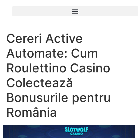
Cereri Active
Automate: Cum
Roulettino Casino
Colectează
Bonusurile pentru
România