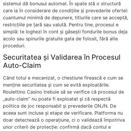
sistemul dă bonusul automat. În spate stă o structură
care ia în considerare de condițiile și prevederile ofertei:
cuantumul minimă de depunere, titlurile care se acceptă,
restricțiile pe țară sau valută. Pentru tine, procesul e
simplă: te loghezi în cont și găsești fondurile bonus deja
acolo sau spinurile gratuite gata de folosit, fără alte
proceduri.
Securitatea și Validarea în Procesul
Auto-Claim
Când totul e mecanizat, o chestiune firească e cum se
menține securitatea și cum se evită exploatările.
Roulettino Casino trebuie să se verifice că procesul de
„auto-claim” nu poate fi exploatat și că respectă
politica de joc responsabil și prevederile ONJN. De
aceea sunt incluse și etape de verificare. Platforma nu
doar detectează o operațiune, ci o validează împotriva
unor criterii de protecție: confirmă dacă contul e