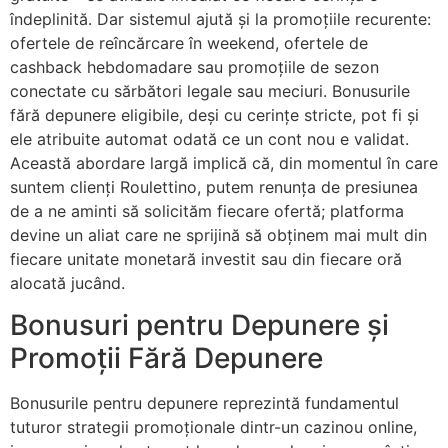
îndeplinită. Dar sistemul ajută și la promoțiile recurente:
ofertele de reîncărcare în weekend, ofertele de
cashback hebdomadare sau promoțiile de sezon
conectate cu sărbători legale sau meciuri. Bonusurile
fără depunere eligibile, deși cu cerințe stricte, pot fi și
ele atribuite automat odată ce un cont nou e validat.
Această abordare largă implică că, din momentul în care
suntem clienți Roulettino, putem renunța de presiunea
de a ne aminti să solicităm fiecare ofertă; platforma
devine un aliat care ne sprijină să obținem mai mult din
fiecare unitate monetară investit sau din fiecare oră
alocată jucând.
Bonusuri pentru Depunere și
Promoții Fără Depunere
Bonusurile pentru depunere reprezintă fundamentul
tuturor strategii promoționale dintr-un cazinou online,