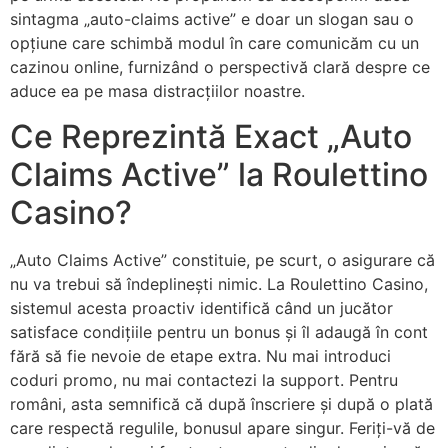
sintagma „auto-claims active” e doar un slogan sau o
opțiune care schimbă modul în care comunicăm cu un
cazinou online, furnizând o perspectivă clară despre ce
aduce ea pe masa distracțiilor noastre.
Ce Reprezintă Exact „Auto
Claims Active” la Roulettino
Casino?
„Auto Claims Active” constituie, pe scurt, o asigurare că
nu va trebui să îndeplinești nimic. La Roulettino Casino,
sistemul acesta proactiv identifică când un jucător
satisface condițiile pentru un bonus și îl adaugă în cont
fără să fie nevoie de etape extra. Nu mai introduci
coduri promo, nu mai contactezi la support. Pentru
români, asta semnifică că după înscriere și după o plată
care respectă regulile, bonusul apare singur. Feriți-vă de