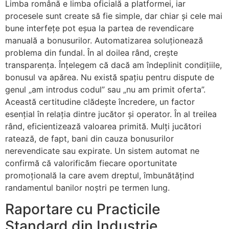
Limba română e limba oficială a platformei, iar
procesele sunt create să fie simple, dar chiar și cele mai
bune interfețe pot eșua la partea de revendicare
manuală a bonusurilor. Automatizarea soluționează
problema din fundal. În al doilea rând, crește
transparența. Înțelegem că dacă am îndeplinit condițiile,
bonusul va apărea. Nu există spațiu pentru dispute de
genul „am introdus codul” sau „nu am primit oferta”.
Această certitudine clădește încredere, un factor
esențial în relația dintre jucător și operator. În al treilea
rând, eficientizează valoarea primită. Mulți jucători
ratează, de fapt, bani din cauza bonusurilor
nerevendicate sau expirate. Un sistem automat ne
confirmă că valorificăm fiecare oportunitate
promoțională la care avem dreptul, îmbunătățind
randamentul banilor noștri pe termen lung.
Raportare cu Practicile
Standard din Industrie