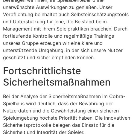
unerwünschte Auswirkungen zu genießen. Unser
Verpflichtung beinhaltet auch Selbsteinschätzungstools
und Unterstützung für jene, die Beistand beim
Management mit ihrem Spielpraktiken brauchen. Durch
fortlaufende Kontrolle und regelmäßige Trainings
unseres Gruppe erzeugen wir eine klare und
unterstützende Umgebung, in der sich unsere Nutzer
geschützt und sicher empfinden können.
Fortschrittlichste
Sicherheitsmaßnahmen
Bei der Analyse der Sicherheitsmaßnahmen im Cobra-
Spielhaus wird deutlich, dass der Bewahrung der
Nutzerdaten und die Gewährleistung einer sicheren
Spielumgebung höchste Priorität haben. Die innovativen
Sicherheitsprotokolle belegen das Einsatz für die
Sicherheit und Integrität der Spieler.