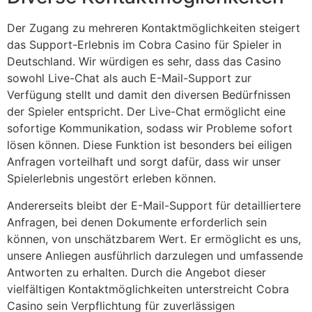
Der Zugang zu mehreren Kontaktmöglichkeiten steigert
das Support-Erlebnis im Cobra Casino für Spieler in
Deutschland. Wir würdigen es sehr, dass das Casino
sowohl Live-Chat als auch E-Mail-Support zur
Verfügung stellt und damit den diversen Bedürfnissen
der Spieler entspricht. Der Live-Chat ermöglicht eine
sofortige Kommunikation, sodass wir Probleme sofort
lösen können. Diese Funktion ist besonders bei eiligen
Anfragen vorteilhaft und sorgt dafür, dass wir unser
Spielerlebnis ungestört erleben können.
Andererseits bleibt der E-Mail-Support für detailliertere
Anfragen, bei denen Dokumente erforderlich sein
können, von unschätzbarem Wert. Er ermöglicht es uns,
unsere Anliegen ausführlich darzulegen und umfassende
Antworten zu erhalten. Durch die Angebot dieser
vielfältigen Kontaktmöglichkeiten unterstreicht Cobra
Casino sein Verpflichtung für zuverlässigen