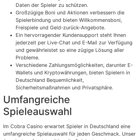
Daten der Spieler zu schützen.
Großzügige Boni und Aktionen verbessern die
Spielerbindung und bieten Willkommensboni,
Freispiele und Geld-zurück-Angebote.
Ein hervorragender Kundensupport steht Ihnen
jederzeit per Live-Chat und E-Mail zur Verfügung
und gewährleistet so eine zügige Lösung aller
Probleme.
Verschiedene Zahlungsmöglichkeiten, darunter E-
Wallets und Kryptowährungen, bieten Spielern in
Deutschland Bequemlichkeit,
Sicherheitsmaßnahmen und Privatsphäre.
Umfangreiche
Spieleauswahl
Im Cobra Casino erwartet Spieler in Deutschland eine
umfangreiche Spielauswahl für jeden Geschmack. Unser