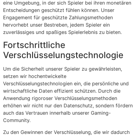
eine Umgebung, in der sich Spieler bei ihren monetären
Entscheidungen geschützt fühlen können. Unser
Engagement für geschützte Zahlungsmethoden
hervorhebt unser Bestreben, jedem Spieler ein
zuverlässiges und spaßiges Spielerlebnis zu bieten.
Fortschrittliche
Verschlüsselungstechnologie
Um die Sicherheit unserer Spieler zu gewährleisten,
setzen wir hochentwickelte
Verschlüsselungstechnologien ein, die persönliche und
wirtschaftliche Daten effizient schützen. Durch die
Anwendung rigoroser Verschlüsselungsmethoden
erhöhen wir nicht nur den Datenschutz, sondern fördern
auch das Vertrauen innerhalb unserer Gaming-
Community.
Zu den Gewinnen der Verschlüsselung, die wir dadurch