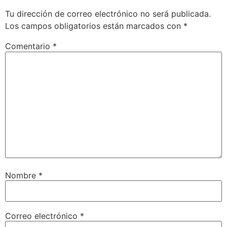
Tu dirección de correo electrónico no será publicada.
Los campos obligatorios están marcados con
*
Comentario
*
Nombre
*
Correo electrónico
*