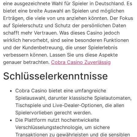
eine ausgezeichnete Wahl für Spieler in Deutschland. Es
bietet eine breite Auswahl an Spielen und möglichen
Erträgen, die viele von uns anziehen könnten. Der Fokus
auf Spielerschutz und Schutz der persönlichen Daten
schafft mehr Vertrauen. Was dieses Casino jedoch
wirklich hervorhebt, sind seine besonderen Funktionen
und der Kundenbetreuung, die unser Spielerlebnis
verbessern können. Lassen Sie uns diese Aspekte
genauer betrachten.
Cobra Casino Zuverlässig
Schlüsselerkenntnisse
Cobra Casino bietet eine umfangreiche
Spielauswahl, darunter klassische Spielautomaten,
Tischspiele und Live-Dealer-Optionen, die allen
Spielervorlieben gerecht werden.
Die Plattform nutzt hochentwickelte
Verschlüsselungstechnologie, um sichere
Transaktionen zu gewährleisten und die sensiblen