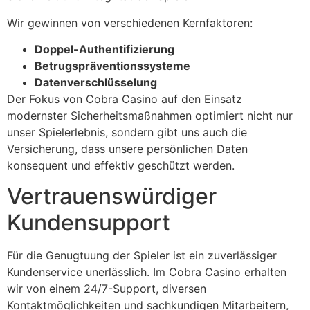
Wir gewinnen von verschiedenen Kernfaktoren:
Doppel-Authentifizierung
Betrugspräventionssysteme
Datenverschlüsselung
Der Fokus von Cobra Casino auf den Einsatz
modernster Sicherheitsmaßnahmen optimiert nicht nur
unser Spielerlebnis, sondern gibt uns auch die
Versicherung, dass unsere persönlichen Daten
konsequent und effektiv geschützt werden.
Vertrauenswürdiger
Kundensupport
Für die Genugtuung der Spieler ist ein zuverlässiger
Kundenservice unerlässlich. Im Cobra Casino erhalten
wir von einem 24/7-Support, diversen
Kontaktmöglichkeiten und sachkundigen Mitarbeitern,