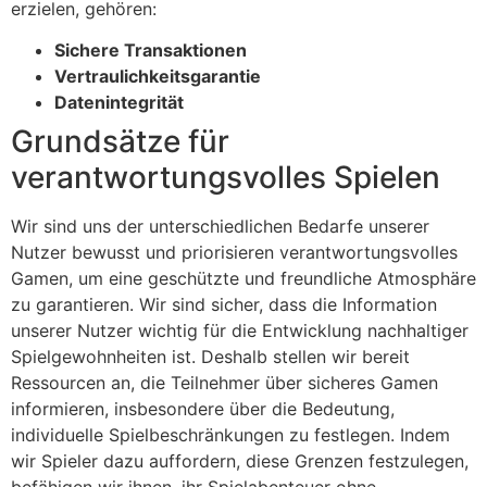
erzielen, gehören:
Sichere Transaktionen
Vertraulichkeitsgarantie
Datenintegrität
Grundsätze für
verantwortungsvolles Spielen
Wir sind uns der unterschiedlichen Bedarfe unserer
Nutzer bewusst und priorisieren verantwortungsvolles
Gamen, um eine geschützte und freundliche Atmosphäre
zu garantieren. Wir sind sicher, dass die Information
unserer Nutzer wichtig für die Entwicklung nachhaltiger
Spielgewohnheiten ist. Deshalb stellen wir bereit
Ressourcen an, die Teilnehmer über sicheres Gamen
informieren, insbesondere über die Bedeutung,
individuelle Spielbeschränkungen zu festlegen. Indem
wir Spieler dazu auffordern, diese Grenzen festzulegen,
befähigen wir ihnen, ihr Spielabenteuer ohne