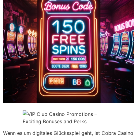
Wenn es um digitales Glücksspiel geht, ist Cobra Casino