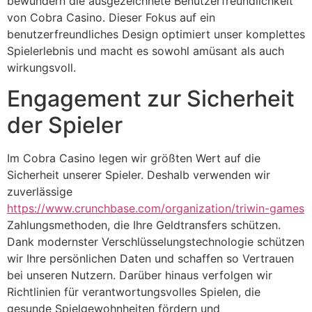
bewundern die ausgezeichnete Benutzerfreundlichkeit
von Cobra Casino. Dieser Fokus auf ein
benutzerfreundliches Design optimiert unser komplettes
Spielerlebnis und macht es sowohl amüsant als auch
wirkungsvoll.
Engagement zur Sicherheit
der Spieler
Im Cobra Casino legen wir größten Wert auf die
Sicherheit unserer Spieler. Deshalb verwenden wir
zuverlässige
https://www.crunchbase.com/organization/triwin-games
Zahlungsmethoden, die Ihre Geldtransfers schützen.
Dank modernster Verschlüsselungstechnologie schützen
wir Ihre persönlichen Daten und schaffen so Vertrauen
bei unseren Nutzern. Darüber hinaus verfolgen wir
Richtlinien für verantwortungsvolles Spielen, die
gesunde Spielgewohnheiten fördern und