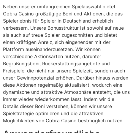
Neben unserer umfangreichen Spielauswahl bietet
Cobra Casino großzügige Boni und Aktionen, die das
Spielerlebnis für Spieler in Deutschland erheblich
verbessern. Unsere Bonusstruktur ist sowohl auf neue
als auch auf treue Spieler zugeschnitten und bietet
einen kräftigen Anreiz, sich eingehender mit der
Plattform auseinanderzusetzen. Wir können
verschiedene Aktionsarten nutzen, darunter
Begrüßungsboni, Rückerstattungsangebote und
Freispiele, die nicht nur unsere Spielzeit, sondern auch
unser Gewinnpotenzial erhöhen. Darüber hinaus werden
diese Aktionen regelmäßig aktualisiert, wodurch eine
dynamische und attraktive Atmosphäre entsteht, die uns
immer wieder wiederkommen lässt. Indem wir die
Details dieser Boni verstehen, können wir unsere
Spielstrategie optimieren und die attraktiven
Möglichkeiten von Cobra Casino bestmöglich nutzen.