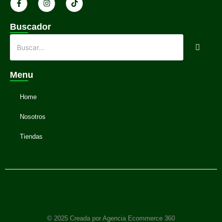
Buscador
Menu
Home
Nosotros
Tiendas
© 2025 Creada por Agencia Ecommerce 360