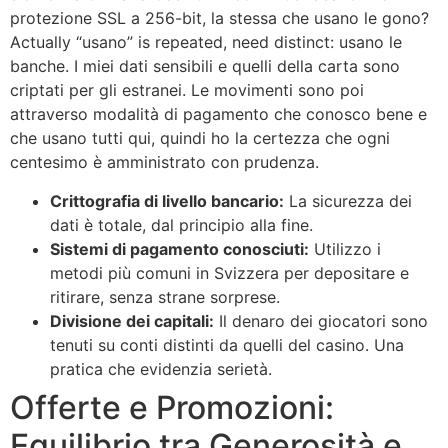
protezione SSL a 256-bit, la stessa che usano le gono?
Actually “usano” is repeated, need distinct: usano le
banche. I miei dati sensibili e quelli della carta sono
criptati per gli estranei. Le movimenti sono poi
attraverso modalità di pagamento che conosco bene e
che usano tutti qui, quindi ho la certezza che ogni
centesimo è amministrato con prudenza.
Crittografia di livello bancario:
La sicurezza dei
dati è totale, dal principio alla fine.
Sistemi di pagamento conosciuti:
Utilizzo i
metodi più comuni in Svizzera per depositare e
ritirare, senza strane sorprese.
Divisione dei capitali:
Il denaro dei giocatori sono
tenuti su conti distinti da quelli del casino. Una
pratica che evidenzia serietà.
Offerte e Promozioni:
Equilibrio tra Generosità e