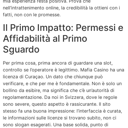
mia esperienza resta positiva. Prova che
nell’intrattenimento online, la credibilità la ottieni con i
fatti, non con le promesse.
Il Primo Impatto: Permessi e
Affidabilità al Primo
Sguardo
Per prima cosa, prima ancora di guardare una slot,
controllo se l’operatore è legittimo. Mafia Casino ha una
licenza di Curaçao. Un dato che chiunque può
verificare, e che per me è fondamentale. Non è solo un
bollino da esibire, ma significa che c’è un’autorità di
regolamentazione. Da noi in Svizzera, dove le regole
sono severe, questo aspetto è rassicurante. Il sito
stesso fa una buona impressione: l’interfaccia è curata,
le informazioni sulle licenze si trovano subito, non ci
sono slogan esagerati. Una base solida, punto di