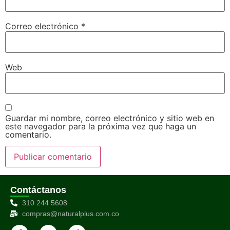
Correo electrónico
*
Web
Guardar mi nombre, correo electrónico y sitio web en
este navegador para la próxima vez que haga un
comentario.
Contáctanos
310 244 5608
compras@naturalplus.com.co