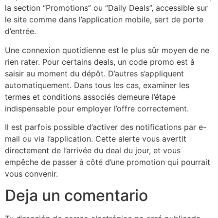
la section “Promotions” ou “Daily Deals”, accessible sur
le site comme dans l’application mobile, sert de porte
d’entrée.
Une connexion quotidienne est le plus sûr moyen de ne
rien rater. Pour certains deals, un code promo est à
saisir au moment du dépôt. D’autres s’appliquent
automatiquement. Dans tous les cas, examiner les
termes et conditions associés demeure l’étape
indispensable pour employer l’offre correctement.
Il est parfois possible d’activer des notifications par e-
mail ou via l’application. Cette alerte vous avertit
directement de l’arrivée du deal du jour, et vous
empêche de passer à côté d’une promotion qui pourrait
vous convenir.
Deja un comentario