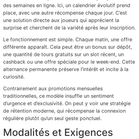
des semaines en ligne. Ici, un calendrier évolutif prend
place, avec une autre récompense chaque jour. C’est
une solution directe aux joueurs qui apprécient la
surprise et cherchent de la variété après leur inscription.
Le fonctionnement est simple. Chaque matin, une offre
différente apparaît. Cela peut être un bonus sur dépôt,
une quantité de tours gratuits sur un slot récent, un
cashback ou une offre spéciale pour le week-end. Cette
alternance permanente préserve l’intérêt et incite à la
curiosité.
Contrairement aux promotions mensuelles
traditionnelles, ce modèle insuffle un sentiment
d’urgence et d’exclusivité. On peut y voir une stratégie
de rétention moderne, qui récompense la connexion
régulière plutôt qu’un seul geste ponctuel.
Modalités et Exigences