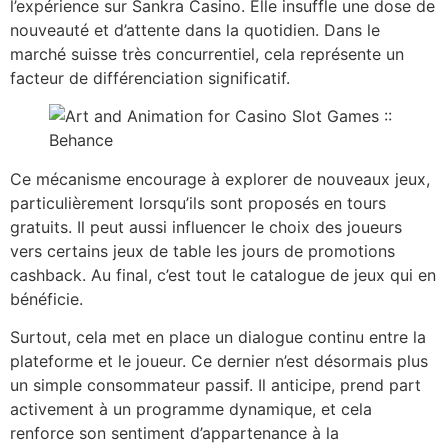
l’expérience sur Sankra Casino. Elle insuffle une dose de
nouveauté et d’attente dans la quotidien. Dans le
marché suisse très concurrentiel, cela représente un
facteur de différenciation significatif.
Ce mécanisme encourage à explorer de nouveaux jeux,
particulièrement lorsqu’ils sont proposés en tours
gratuits. Il peut aussi influencer le choix des joueurs
vers certains jeux de table les jours de promotions
cashback. Au final, c’est tout le catalogue de jeux qui en
bénéficie.
Surtout, cela met en place un dialogue continu entre la
plateforme et le joueur. Ce dernier n’est désormais plus
un simple consommateur passif. Il anticipe, prend part
activement à un programme dynamique, et cela
renforce son sentiment d’appartenance à la