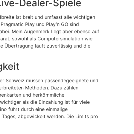
Live-Dealer-Spiele
reite ist breit und umfasst alle wichtigen
 Pragmatic Play und Play’n GO sind
 dabei. Mein Augenmerk liegt aber ebenso auf
carat, sowohl als Computersimulation wie
ie Übertragung läuft zuverlässig und die
keit
s der Schweiz müssen passendegeeignete und
verbreiteten Methoden. Dazu zählen
habenkarten und herkömmliche
htiger als die Einzahlung ist für viele
ino führt durch eine einmalige
s Tages, abgewickelt werden. Die Limits pro