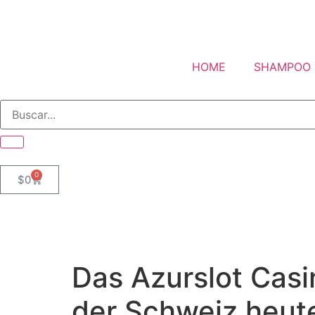
HOME
SHAMPOO
0
$
0
Das Azurslot Casi
der Schweiz heut