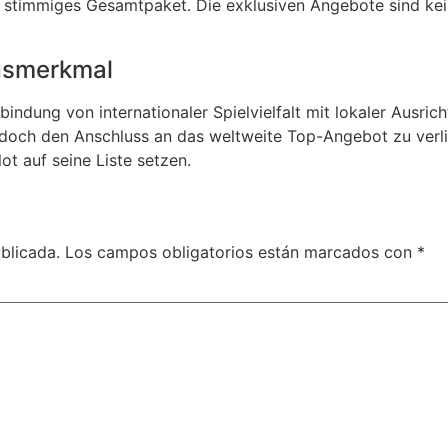
n stimmiges Gesamtpaket. Die exklusiven Angebote sind kei
ngsmerkmal
rbindung von internationaler Spielvielfalt mit lokaler Ausri
doch den Anschluss an das weltweite Top-Angebot zu verlie
ot auf seine Liste setzen.
blicada.
Los campos obligatorios están marcados con
*