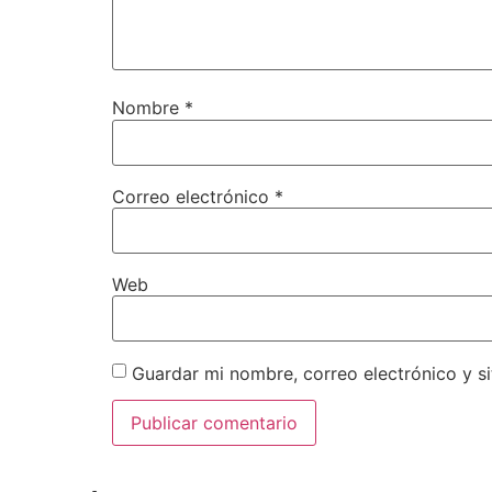
Nombre
*
Correo electrónico
*
Web
Guardar mi nombre, correo electrónico y s