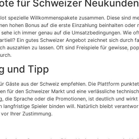
ote für Schweizer Neukunden
slot spezielle Willkommenspakete zusammen. Diese sind meis
inen hohen Bonus auf die erste Einzahlung beinhalten oder m
en sehe ich immer genau auf die Umsatzbedingungen. Wie o
artiell? Ein gutes Schweizer Angebot zeichnet sich durch f
uszahlen zu lassen. Oft sind Freispiele für gewisse, popu
urch.
g und Tipp
ür Gäste aus der Schweiz empfehlen. Die Plattform punktet
n für den Schweizer Markt und eine verlässliche technisch
g, die Sprache oder die Promotionen, ist deutlich und wir
angfristige Spieler binden will. Natürlich bleibt verantwo
 vor Ihrer Zustimmung.