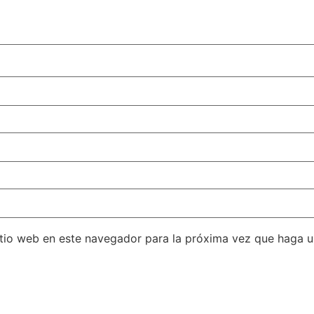
itio web en este navegador para la próxima vez que haga 