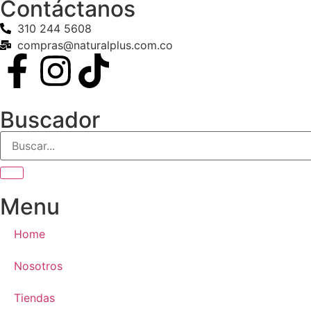
Contáctanos
310 244 5608
compras@naturalplus.com.co
Buscador
Menu
Home
Nosotros
Tiendas