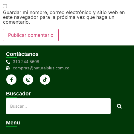
Guardar mi nombre, correo electrónico y sitio web en
este navegador para la próxima vez que haga un
comentario.
Contáctanos
310 244 5608
compras@naturalplus.com.co
Buscador
Menu