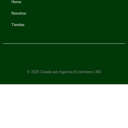
Home
Nosotros
Tiendas
© 2025 Creada por Agencia Ecommerce 360