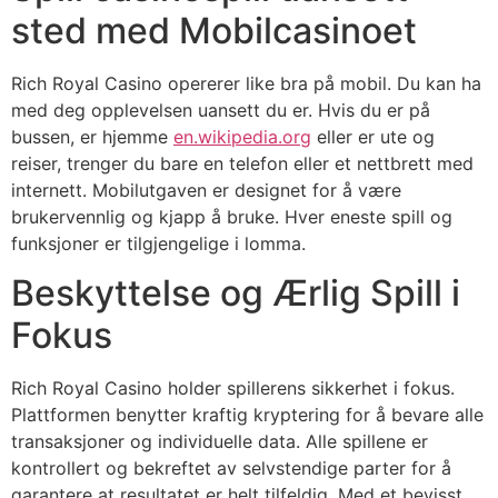
sted med Mobilcasinoet
Rich Royal Casino opererer like bra på mobil. Du kan ha
med deg opplevelsen uansett du er. Hvis du er på
bussen, er hjemme
en.wikipedia.org
eller er ute og
reiser, trenger du bare en telefon eller et nettbrett med
internett. Mobilutgaven er designet for å være
brukervennlig og kjapp å bruke. Hver eneste spill og
funksjoner er tilgjengelige i lomma.
Beskyttelse og Ærlig Spill i
Fokus
Rich Royal Casino holder spillerens sikkerhet i fokus.
Plattformen benytter kraftig kryptering for å bevare alle
transaksjoner og individuelle data. Alle spillene er
kontrollert og bekreftet av selvstendige parter for å
garantere at resultatet er helt tilfeldig. Med et bevisst