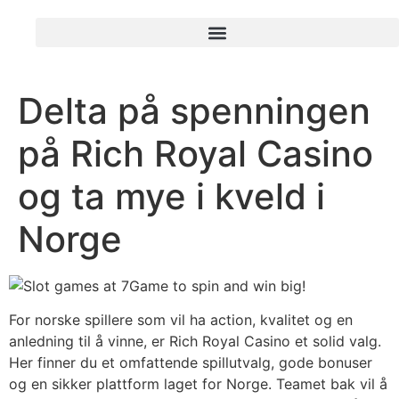
Delta på spenningen
på Rich Royal Casino
og ta mye i kveld i
Norge
For norske spillere som vil ha action, kvalitet og en
anledning til å vinne, er Rich Royal Casino et solid valg.
Her finner du et omfattende spillutvalg, gode bonuser
og en sikker plattform laget for Norge. Teamet bak vil å