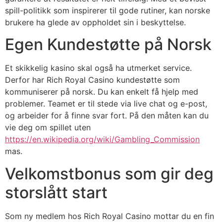
spill-politikk som inspirerer til gode rutiner, kan norske
brukere ha glede av oppholdet sin i beskyttelse.
Egen Kundestøtte på Norsk
Et skikkelig kasino skal også ha utmerket service.
Derfor har Rich Royal Casino kundestøtte som
kommuniserer på norsk. Du kan enkelt få hjelp med
problemer. Teamet er til stede via live chat og e-post,
og arbeider for å finne svar fort. På den måten kan du
vie deg om spillet uten
https://en.wikipedia.org/wiki/Gambling_Commission
mas.
Velkomstbonus som gir deg
storslått start
Som ny medlem hos Rich Royal Casino mottar du en fin