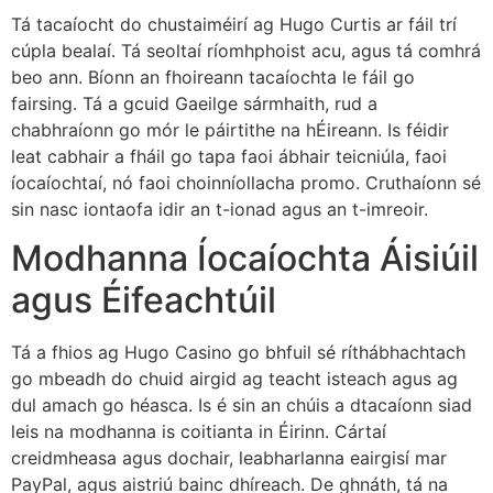
Tá tacaíocht do chustaiméirí ag Hugo Curtis ar fáil trí
cúpla bealaí. Tá seoltaí ríomhphoist acu, agus tá comhrá
beo ann. Bíonn an fhoireann tacaíochta le fáil go
fairsing. Tá a gcuid Gaeilge sármhaith, rud a
chabhraíonn go mór le páirtithe na hÉireann. Is féidir
leat cabhair a fháil go tapa faoi ábhair teicniúla, faoi
íocaíochtaí, nó faoi choinníollacha promo. Cruthaíonn sé
sin nasc iontaofa idir an t-ionad agus an t-imreoir.
Modhanna Íocaíochta Áisiúil
agus Éifeachtúil
Tá a fhios ag Hugo Casino go bhfuil sé ríthábhachtach
go mbeadh do chuid airgid ag teacht isteach agus ag
dul amach go héasca. Is é sin an chúis a dtacaíonn siad
leis na modhanna is coitianta in Éirinn. Cártaí
creidmheasa agus dochair, leabharlanna eairgisí mar
PayPal, agus aistriú bainc dhíreach. De ghnáth, tá na