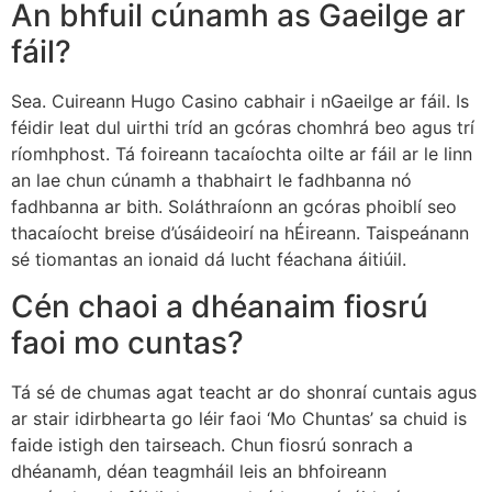
An bhfuil cúnamh as Gaeilge ar
fáil?
Sea. Cuireann Hugo Casino cabhair i nGaeilge ar fáil. Is
féidir leat dul uirthi tríd an gcóras chomhrá beo agus trí
ríomhphost. Tá foireann tacaíochta oilte ar fáil ar le linn
an lae chun cúnamh a thabhairt le fadhbanna nó
fadhbanna ar bith. Soláthraíonn an gcóras phoiblí seo
thacaíocht breise d’úsáideoirí na hÉireann. Taispeánann
sé tiomantas an ionaid dá lucht féachana áitiúil.
Cén chaoi a dhéanaim fiosrú
faoi mo cuntas?
Tá sé de chumas agat teacht ar do shonraí cuntais agus
ar stair idirbhearta go léir faoi ‘Mo Chuntas’ sa chuid is
faide istigh den tairseach. Chun fiosrú sonrach a
dhéanamh, déan teagmháil leis an bhfoireann