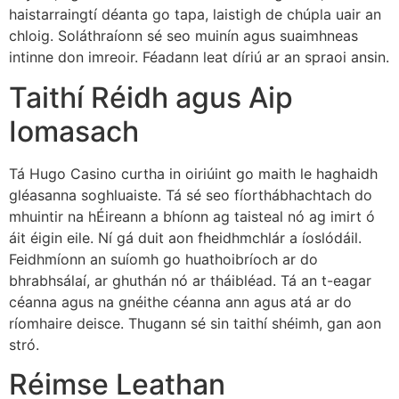
haistarraingtí déanta go tapa, laistigh de chúpla uair an
chloig. Soláthraíonn sé seo muinín agus suaimhneas
intinne don imreoir. Féadann leat díriú ar an spraoi ansin.
Taithí Réidh agus Aip
Iomasach
Tá Hugo Casino curtha in oiriúint go maith le haghaidh
gléasanna soghluaiste. Tá sé seo fíorthábhachtach do
mhuintir na hÉireann a bhíonn ag taisteal nó ag imirt ó
áit éigin eile. Ní gá duit aon fheidhmchlár a íoslódáil.
Feidhmíonn an suíomh go huathoibríoch ar do
bhrabhsálaí, ar ghuthán nó ar tháibléad. Tá an t-eagar
céanna agus na gnéithe céanna ann agus atá ar do
ríomhaire deisce. Thugann sé sin taithí shéimh, gan aon
stró.
Réimse Leathan