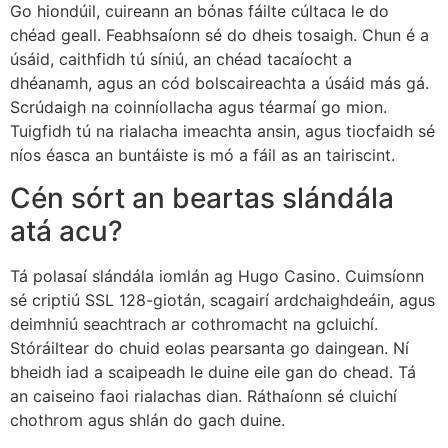
Go hiondúil, cuireann an bónas fáilte cúltaca le do
chéad geall. Feabhsaíonn sé do dheis tosaigh. Chun é a
úsáid, caithfidh tú síniú, an chéad tacaíocht a
dhéanamh, agus an cód bolscaireachta a úsáid más gá.
Scrúdaigh na coinníollacha agus téarmaí go mion.
Tuigfidh tú na rialacha imeachta ansin, agus tiocfaidh sé
níos éasca an buntáiste is mó a fáil as an tairiscint.
Cén sórt an beartas slándála
atá acu?
Tá polasaí slándála iomlán ag Hugo Casino. Cuimsíonn
sé criptiú SSL 128-giotán, scagairí ardchaighdeáin, agus
deimhniú seachtrach ar cothromacht na gcluichí.
Stóráiltear do chuid eolas pearsanta go daingean. Ní
bheidh iad a scaipeadh le duine eile gan do chead. Tá
an caiseino faoi rialachas dian. Ráthaíonn sé cluichí
chothrom agus shlán do gach duine.