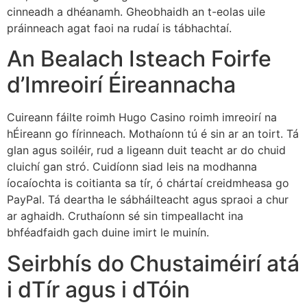
cinneadh a dhéanamh. Gheobhaidh an t-eolas uile
práinneach agat faoi na rudaí is tábhachtaí.
An Bealach Isteach Foirfe
d’Imreoirí Éireannacha
Cuireann fáilte roimh Hugo Casino roimh imreoirí na
hÉireann go fírinneach. Mothaíonn tú é sin ar an toirt. Tá
glan agus soiléir, rud a ligeann duit teacht ar do chuid
cluichí gan stró. Cuidíonn siad leis na modhanna
íocaíochta is coitianta sa tír, ó chártaí creidmheasa go
PayPal. Tá deartha le sábháilteacht agus spraoi a chur
ar aghaidh. Cruthaíonn sé sin timpeallacht ina
bhféadfaidh gach duine imirt le muinín.
Seirbhís do Chustaiméirí atá
i dTír agus i dTóin