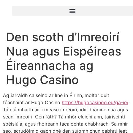
Den scoth d’Imreoirí
Nua agus Eispéireas
Éireannacha ag
Hugo Casino
Ag iarraidh caiseino ar líne in Éirinn, moltar duit
féachaint ar Hugo Casino
https://hugocasinoo.eu/ga-ie/
.
Tá clú mhaith air i measc imreoirí, idir dhaoine nua agus
sean-imreoirí. Cén fáth? Tá mhór cluichí ann, tairiscintí
spéisiúla, agus fhoireann tacaíochta chabhrach. Sa mhír
seo, scrúdóimid gach gné den suíomh chun cabhrú leat