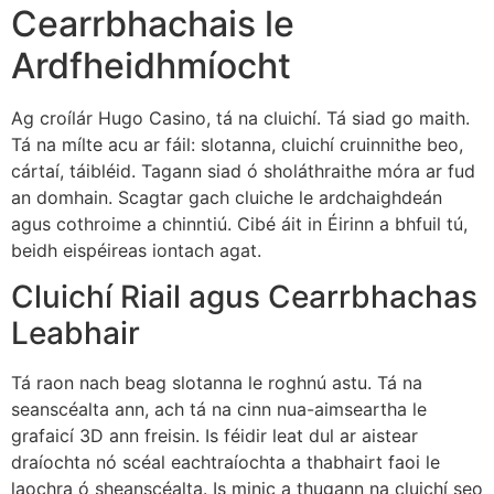
Cearrbhachais le
Ardfheidhmíocht
Ag croílár Hugo Casino, tá na cluichí. Tá siad go maith.
Tá na mílte acu ar fáil: slotanna, cluichí cruinnithe beo,
cártaí, táibléid. Tagann siad ó sholáthraithe móra ar fud
an domhain. Scagtar gach cluiche le ardchaighdeán
agus cothroime a chinntiú. Cibé áit in Éirinn a bhfuil tú,
beidh eispéireas iontach agat.
Cluichí Riail agus Cearrbhachas
Leabhair
Tá raon nach beag slotanna le roghnú astu. Tá na
seanscéalta ann, ach tá na cinn nua-aimseartha le
grafaicí 3D ann freisin. Is féidir leat dul ar aistear
draíochta nó scéal eachtraíochta a thabhairt faoi le
laochra ó sheanscéalta. Is minic a thugann na cluichí seo