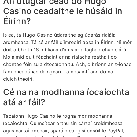
An dtugtar cead do Hugo
Casino ceadaithe le húsáid in
Éirinn?
Is ea, tá Hugo Casino údaraithe ag údarás rialála
ardmheasa. Tá sé ar fáil d’imreoirí aosa in Éirinn. Ní mór
duit a bheith 18 mbliana d’aois ar a laghad chun clárú.
Molaimid duit féachaint ar na rialacha reatha i do
chontae féin sula dtosaíonn tú. Ach, oibríonn an t-ionad
faoi cheadúnas daingean. Tá cosaintí ann do na
cluichitheoirí.
Cé na na modhanna íocaíochta
atá ar fáil?
Tacaíonn Hugo Casino le rogha mór modhanna
íocaíochta. Cuimsítear orthu sin cártaí creidmheasa
agus cártaí dochair, sparáin eairgisí cosúil le PayPal,