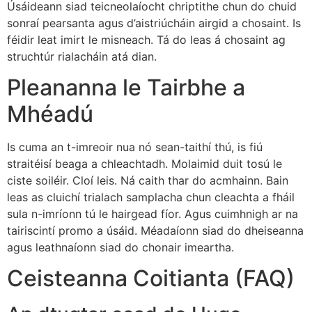
Úsáideann siad teicneolaíocht chriptithe chun do chuid
sonraí pearsanta agus d’aistriúcháin airgid a chosaint. Is
féidir leat imirt le misneach. Tá do leas á chosaint ag
struchtúr rialacháin atá dian.
Pleananna le Tairbhe a
Mhéadú
Is cuma an t-imreoir nua nó sean-taithí thú, is fiú
straitéisí beaga a chleachtadh. Molaimid duit tosú le
ciste soiléir. Cloí leis. Ná caith thar do acmhainn. Bain
leas as cluichí trialach samplacha chun cleachta a fháil
sula n-imríonn tú le hairgead fíor. Agus cuimhnigh ar na
tairiscintí promo a úsáid. Méadaíonn siad do dheiseanna
agus leathnaíonn siad do chonair imeartha.
Ceisteanna Coitianta (FAQ)