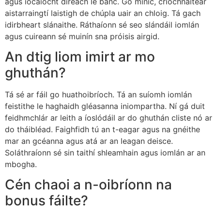
agus íocaíocht díreach le banc. Go minic, críochnaítear
aistarraingtí laistigh de chúpla uair an chloig. Tá gach
idirbheart slánaithe. Ráthaíonn sé seo slándáil iomlán
agus cuireann sé muinín sna próisis airgid.
An dtig liom imirt ar mo
ghuthán?
Tá sé ar fáil go huathoibríoch. Tá an suíomh iomlán
feistithe le haghaidh gléasanna iniompartha. Ní gá duit
feidhmchlár ar leith a íoslódáil ar do ghuthán cliste nó ar
do tháibléad. Faighfidh tú an t-eagar agus na gnéithe
mar an gcéanna agus atá ar an leagan deisce.
Soláthraíonn sé sin taithí shleamhain agus iomlán ar an
mbogha.
Cén chaoi a n-oibríonn na
bonus fáilte?