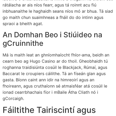
rátálacha ar ais níos fearr, agus tá roinnt acu fiú
inbhuanaithe le haghaidh seans níos mó ar bhua. Tá siad
go maith chun suaimhneas a fháil do do intinn agus
spraoi a bheith agat.
An Domhan Beo i Stiúideo na
gCruinnithe
Má is maith leat an ghníomhaíocht fhíor-ama, beidh an
cearn beo ag Hugo Casino ar do thoil. Gheobhaidh tú
roghanna traidisiúnta cosúil le Blackjack, Rúmaí, agus
Baccarat le croupiers cáilithe. Tá an físeán glan agus
gasta. Bíonn caint ann idir na himreoirí agus an
fhoireann, agus cruthaíonn sé atmaisféar atá cosúil le
ionad cearrbhachais fíor i mBaile Átha Cliath nó i
gCorcaigh.
Fáiltithe Tairiscintí agus