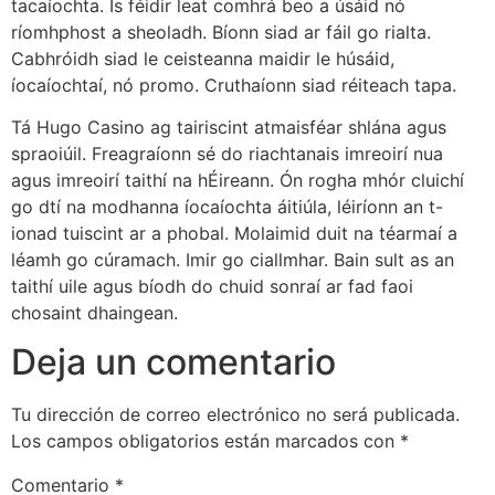
tacaíochta. Is féidir leat comhrá beo a úsáid nó
ríomhphost a sheoladh. Bíonn siad ar fáil go rialta.
Cabhróidh siad le ceisteanna maidir le húsáid,
íocaíochtaí, nó promo. Cruthaíonn siad réiteach tapa.
Tá Hugo Casino ag tairiscint atmaisféar shlána agus
spraoiúil. Freagraíonn sé do riachtanais imreoirí nua
agus imreoirí taithí na hÉireann. Ón rogha mhór cluichí
go dtí na modhanna íocaíochta áitiúla, léiríonn an t-
ionad tuiscint ar a phobal. Molaimid duit na téarmaí a
léamh go cúramach. Imir go ciallmhar. Bain sult as an
taithí uile agus bíodh do chuid sonraí ar fad faoi
chosaint dhaingean.
Deja un comentario
Tu dirección de correo electrónico no será publicada.
Los campos obligatorios están marcados con
*
Comentario
*