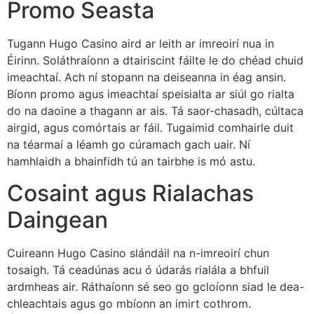
Promo Seasta
Tugann Hugo Casino aird ar leith ar imreoirí nua in
Éirinn. Soláthraíonn a dtairiscint fáilte le do chéad chuid
imeachtaí. Ach ní stopann na deiseanna in éag ansin.
Bíonn promo agus imeachtaí speisialta ar siúl go rialta
do na daoine a thagann ar ais. Tá saor-chasadh, cúltaca
airgid, agus comórtais ar fáil. Tugaimid comhairle duit
na téarmaí a léamh go cúramach gach uair. Ní
hamhlaidh a bhainfidh tú an tairbhe is mó astu.
Cosaint agus Rialachas
Daingean
Cuireann Hugo Casino slándáil na n-imreoirí chun
tosaigh. Tá ceadúnas acu ó údarás rialála a bhfuil
ardmheas air. Ráthaíonn sé seo go gcloíonn siad le dea-
chleachtais agus go mbíonn an imirt cothrom.