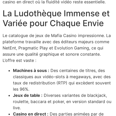
casino en direct où la fluidité vidéo reste essentielle.
La Ludothèque Immense et
Variée pour Chaque Envie
Le catalogue de jeux de Mafia Casino impressionne. La
plateforme travaille avec des éditeurs majeurs comme
NetEnt, Pragmatic Play et Evolution Gaming, ce qui
assure une qualité graphique et sonore constante.
L’offre est vaste :
Machines à sous :
Des centaines de titres, des
classiques aux vidéo-slots à megaways, avec des
taux de redistribution (RTP) qui excèdent souvent
les 96%.
Jeux de table :
Diverses variantes de blackjack,
roulette, baccara et poker, en version standard ou
live.
Casino en direct :
Des parties animées par de