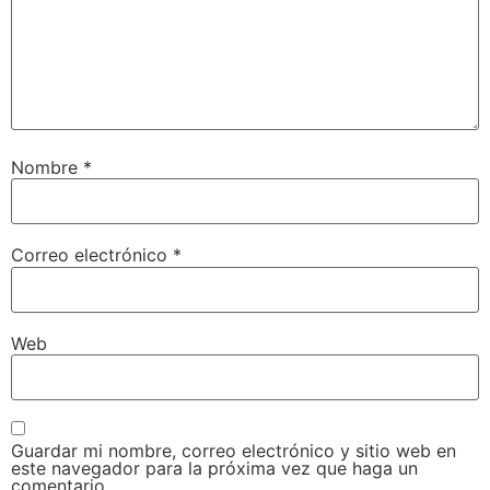
Nombre
*
Correo electrónico
*
Web
Guardar mi nombre, correo electrónico y sitio web en
este navegador para la próxima vez que haga un
comentario.