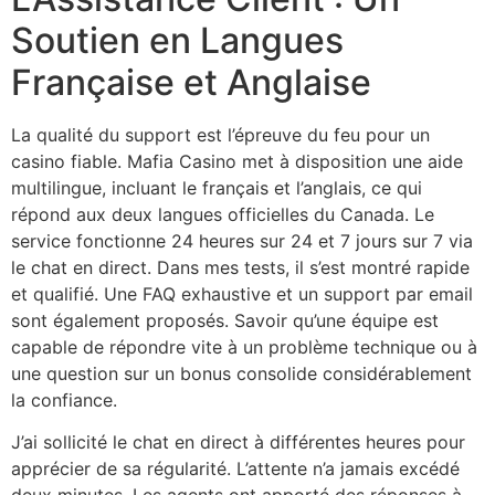
Soutien en Langues
Française et Anglaise
La qualité du support est l’épreuve du feu pour un
casino fiable. Mafia Casino met à disposition une aide
multilingue, incluant le français et l’anglais, ce qui
répond aux deux langues officielles du Canada. Le
service fonctionne 24 heures sur 24 et 7 jours sur 7 via
le chat en direct. Dans mes tests, il s’est montré rapide
et qualifié. Une FAQ exhaustive et un support par email
sont également proposés. Savoir qu’une équipe est
capable de répondre vite à un problème technique ou à
une question sur un bonus consolide considérablement
la confiance.
J’ai sollicité le chat en direct à différentes heures pour
apprécier de sa régularité. L’attente n’a jamais excédé