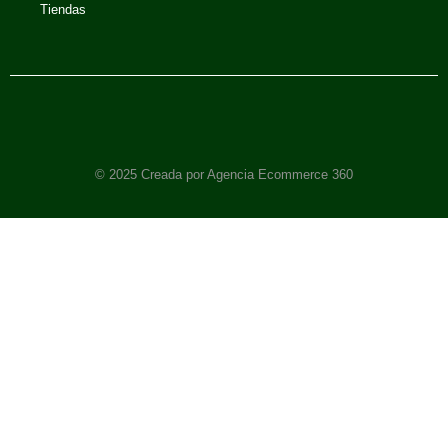
Tiendas
© 2025 Creada por Agencia Ecommerce 360