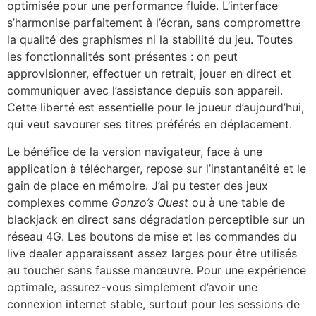
optimisée pour une performance fluide. L’interface
s’harmonise parfaitement à l’écran, sans compromettre
la qualité des graphismes ni la stabilité du jeu. Toutes
les fonctionnalités sont présentes : on peut
approvisionner, effectuer un retrait, jouer en direct et
communiquer avec l’assistance depuis son appareil.
Cette liberté est essentielle pour le joueur d’aujourd’hui,
qui veut savourer ses titres préférés en déplacement.
Le bénéfice de la version navigateur, face à une
application à télécharger, repose sur l’instantanéité et le
gain de place en mémoire. J’ai pu tester des jeux
complexes comme
Gonzo’s Quest
ou à une table de
blackjack en direct sans dégradation perceptible sur un
réseau 4G. Les boutons de mise et les commandes du
live dealer apparaissent assez larges pour être utilisés
au toucher sans fausse manœuvre. Pour une expérience
optimale, assurez-vous simplement d’avoir une
connexion internet stable, surtout pour les sessions de